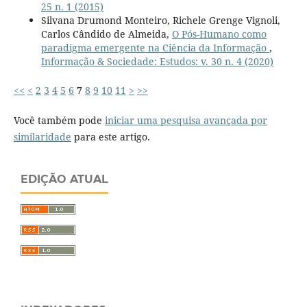
25 n. 1 (2015)
Silvana Drumond Monteiro, Richele Grenge Vignoli,
Carlos Cândido de Almeida,
O Pós-Humano como
paradigma emergente na Ciência da Informação
,
Informação & Sociedade: Estudos: v. 30 n. 4 (2020)
<<
<
2
3
4
5
6
7
8
9
10
11
>
>>
Você também pode
iniciar uma pesquisa avançada por
similaridade
para este artigo.
EDIÇÃO ATUAL