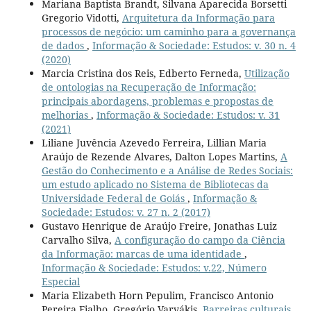
Mariana Baptista Brandt, Silvana Aparecida Borsetti
Gregorio Vidotti,
Arquitetura da Informação para
processos de negócio: um caminho para a governança
de dados
,
Informação & Sociedade: Estudos: v. 30 n. 4
(2020)
Marcia Cristina dos Reis, Edberto Ferneda,
Utilização
de ontologias na Recuperação de Informação:
principais abordagens, problemas e propostas de
melhorias
,
Informação & Sociedade: Estudos: v. 31
(2021)
Liliane Juvência Azevedo Ferreira, Lillian Maria
Araújo de Rezende Alvares, Dalton Lopes Martins,
A
Gestão do Conhecimento e a Análise de Redes Sociais:
um estudo aplicado no Sistema de Bibliotecas da
Universidade Federal de Goiás
,
Informação &
Sociedade: Estudos: v. 27 n. 2 (2017)
Gustavo Henrique de Araújo Freire, Jonathas Luiz
Carvalho Silva,
A configuração do campo da Ciência
da Informação: marcas de uma identidade
,
Informação & Sociedade: Estudos: v.22, Número
Especial
Maria Elizabeth Horn Pepulim, Francisco Antonio
Pereira Fialho, Gregório Varvákis,
Barreiras culturais