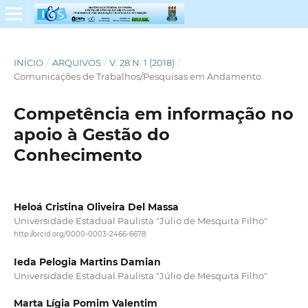
INÍCIO
/
ARQUIVOS
/
V. 28 N. 1 (2018)
/
Comunicações de Trabalhos/Pesquisas em Andamento
Competência em informação no
apoio à Gestão do
Conhecimento
Heloá Cristina Oliveira Del Massa
Universidade Estadual Paulista "Júlio de Mesquita Filho"
http://orcid.org/0000-0003-2466-6678
Ieda Pelogia Martins Damian
Universidade Estadual Paulista "Júlio de Mesquita Filho"
Marta Lígia Pomim Valentim