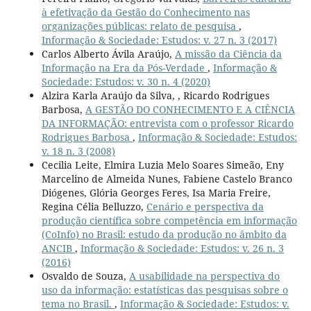
à efetivação da Gestão do Conhecimento nas
organizações públicas: relato de pesquisa
,
Informação & Sociedade: Estudos: v. 27 n. 3 (2017)
Carlos Alberto Ávila Araújo,
A missão da Ciência da
Informação na Era da Pós-Verdade
,
Informação &
Sociedade: Estudos: v. 30 n. 4 (2020)
Alzira Karla Araújo da Silva, , Ricardo Rodrigues
Barbosa,
A GESTÃO DO CONHECIMENTO E A CIÊNCIA
DA INFORMAÇÃO: entrevista com o professor Ricardo
Rodrigues Barbosa
,
Informação & Sociedade: Estudos:
v. 18 n. 3 (2008)
Cecilia Leite, Elmira Luzia Melo Soares Simeão, Eny
Marcelino de Almeida Nunes, Fabiene Castelo Branco
Diógenes, Glória Georges Feres, Isa Maria Freire,
Regina Célia Belluzzo,
Cenário e perspectiva da
produção científica sobre competência em informação
(CoInfo) no Brasil: estudo da produção no âmbito da
ANCIB
,
Informação & Sociedade: Estudos: v. 26 n. 3
(2016)
Osvaldo de Souza,
A usabilidade na perspectiva do
uso da informação: estatísticas das pesquisas sobre o
tema no Brasil.
,
Informação & Sociedade: Estudos: v.