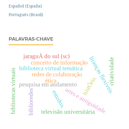
Español (España)
Português (Brasil)
PALAVRAS-CHAVE
jaraguÁ do sul (sc)
licenças flexíveis
criatividade
conceito de informação
biblioteca virtual temática
bibliotecas virtuais
redes de colaboração
histÓria
ética
pesquisa em andamento
artes e antiguidade
biblioredes
estudos.
televisão universitária