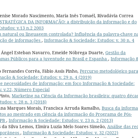
enise Morado Nascimento, Maria Inês Tomaél, Rivadávia Correa
TRATÉGICA DA INFORMAÇÃO: a distribuição da informação e do
studos: v.13 n.2 2003
natural ou linguagem controlada? Influência da palavra-chave n
ação de informações
,
Informação & Sociedade: Estudos: v. 30 n. 4
el Ángel Esteban Navarro, Emeide Nóbrega Duarte,
Gestão da
mas Públicos para a juventude no Brasil e Espanha
,
Informação 
 Fernandes Corrêa, Fábio Assis Pinho,
Percurso metodológico par
ação & Sociedade: Estudos: v. 29 n. 4 (2019)
e necessidades de informação: em foco Informação & Sociedade:
: v.22, Número Especial
Pinto,
Marketing na Ciência da Informação brasileira: quatro déca
udos: v. 28 n. 3 (2018)
iana Marques Morais, Francisca Arruda Ramalho,
Busca da inform
tos ao mestrado em ciência da informação do Programa de Pós-
FPB
,
Informação & Sociedade: Estudos: v. 23 n. 2 (2013)
 da Silva Lemos, Elmira Luzia Melo Soares Simeão,
Análise das re
emporâneos
,
Informação & Sociedade: Estudos: v. 32 (2022)