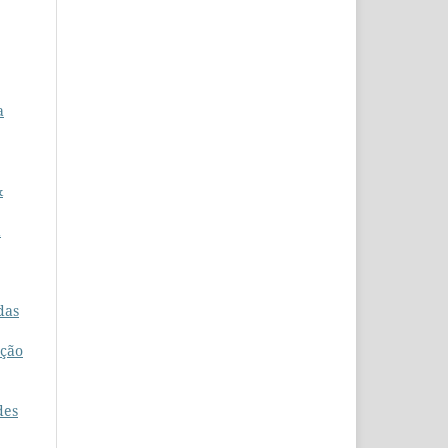
a
&
a
das
ação
des