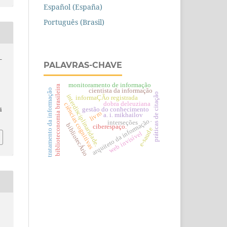
Español (España)
Português (Brasil)
–
PALAVRAS-CHAVE
o
monitoramento de informação
biblioteconomia brasileira
tratamento da informação
cientista da informação
práticas de citação
interdisciplinaridade.
informaÇÃo registrada
dobra deleuziana
ciências cognitivas
gestão do conhecimento
i
livro
a. i. mikhailov
arquiteto da informação.
interseções
bibliotecÁrio
ciberespaço.
e-saude
web invisível