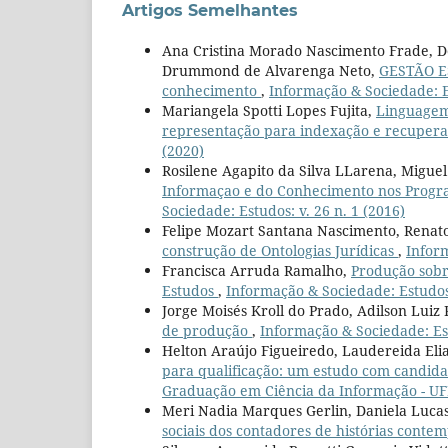
Artigos Semelhantes
Ana Cristina Morado Nascimento Frade, D
Drummond de Alvarenga Neto,
GESTÃO ES
conhecimento
,
Informação & Sociedade: E
Mariangela Spotti Lopes Fujita,
Linguagem 
representação para indexação e recuper
(2020)
Rosilene Agapito da Silva LLarena, Migu
Informaçao e do Conhecimento nos Progra
Sociedade: Estudos: v. 26 n. 1 (2016)
Felipe Mozart Santana Nascimento, Renato
construção de Ontologias Jurídicas
,
Inform
Francisca Arruda Ramalho,
Produção sobr
Estudos
,
Informação & Sociedade: Estudos
Jorge Moisés Kroll do Prado, Adilson Luiz 
de produção
,
Informação & Sociedade: Est
Helton Araújo Figueiredo, Laudereida El
para qualificação: um estudo com candida
Graduação em Ciência da Informação - U
Meri Nadia Marques Gerlin, Daniela Lucas
sociais dos contadores de histórias cont