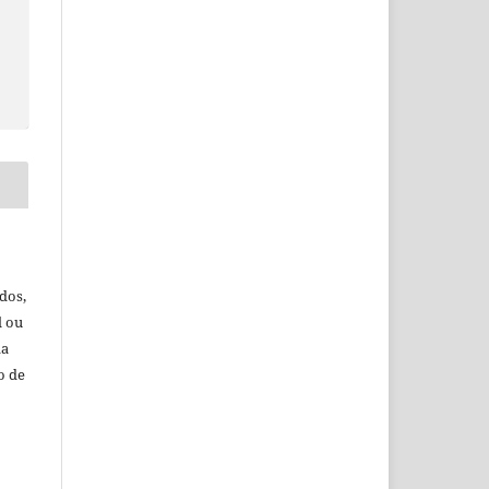
dos,
l ou
da
o de