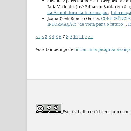
Silvana Aparecida Borsetti Gregorio Vidot
Luiz Vechiato, José Eduardo Santarém Se
da Arquitetura da Informação
,
Informação
Joana Coeli Ribeiro Garcia,
CONFERÊNCIAS
INFORMAÇÃO: "de volta para o futuro"
,
I
<<
<
2
3
4
5
6
7
8
9
10
11
>
>>
Você também pode
iniciar uma pesquisa avança
Este trabalho está licenciado com