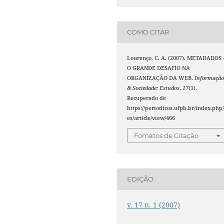
COMO CITAR
Lourenço, C. A. (2007). METADADOS 
O GRANDE DESAFIO NA
ORGANIZAÇÃO DA WEB.
Informaçã
& Sociedade: Estudos
,
17
(1).
Recuperado de
https://periodicos.ufpb.br/index.php/
es/article/view/466
Fomatos de Citação
EDIÇÃO
v. 17 n. 1 (2007)