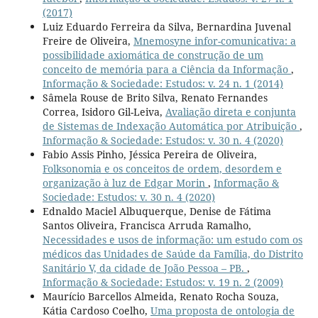
(2017)
Luiz Eduardo Ferreira da Silva, Bernardina Juvenal
Freire de Oliveira,
Mnemosyne infor-comunicativa: a
possibilidade axiomática de construção de um
conceito de memória para a Ciência da Informação
,
Informação & Sociedade: Estudos: v. 24 n. 1 (2014)
Sâmela Rouse de Brito Silva, Renato Fernandes
Correa, Isidoro Gil-Leiva,
Avaliação direta e conjunta
de Sistemas de Indexação Automática por Atribuição
,
Informação & Sociedade: Estudos: v. 30 n. 4 (2020)
Fabio Assis Pinho, Jéssica Pereira de Oliveira,
Folksonomia e os conceitos de ordem, desordem e
organização à luz de Edgar Morin
,
Informação &
Sociedade: Estudos: v. 30 n. 4 (2020)
Ednaldo Maciel Albuquerque, Denise de Fátima
Santos Oliveira, Francisca Arruda Ramalho,
Necessidades e usos de informação: um estudo com os
médicos das Unidades de Saúde da Família, do Distrito
Sanitário V, da cidade de João Pessoa – PB.
,
Informação & Sociedade: Estudos: v. 19 n. 2 (2009)
Maurício Barcellos Almeida, Renato Rocha Souza,
Kátia Cardoso Coelho,
Uma proposta de ontologia de