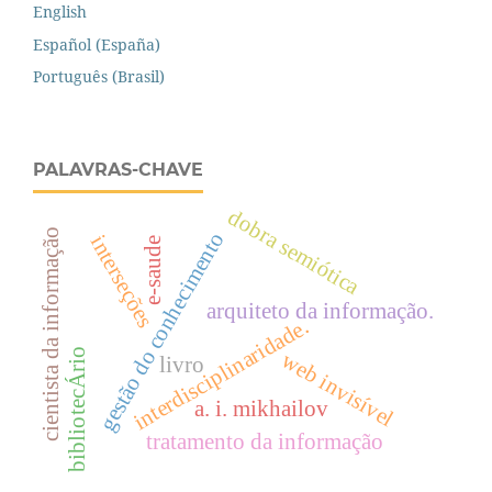
English
Español (España)
Português (Brasil)
PALAVRAS-CHAVE
dobra semiótica
cientista da informação
gestão do conhecimento
interseções
e-saude
arquiteto da informação.
interdisciplinaridade.
bibliotecÁrio
web invisível
livro
a. i. mikhailov
tratamento da informação