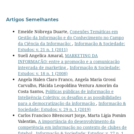
Artigos Semelhantes
Emeide Nóbrega Duarte,
Conexões Temáticas em
Gestão da Informação e do Conhecimento no Campo
da Ciência da Informação:
,
Informação & Sociedade:
Estudos: v. 21 n. 1 (2011)
Sueli Angelica Amaral,
MARKETING DA
INFORMAÇÃO: entre a promoção e a comunicação
integrada de marketing
,
Informação & Sociedade:
Estudos: v. 18 n. 1 (2008)
Angela Halen Claro Franco, Angela Maria Grossi
Carvalho, Plácida Leopoldina Ventura Amorim da
Costa Santos,
Políticas públicas de informação e
Inteligência Coletiva: os desafios e as possibilidades
para a democratização da informação
,
Informação &
Sociedade: Estudos: v. 29 n. 1 (2019)
Carlos Francisco Bitencourt Jorge, Marta Lígia Pomim
Valentim,
A importância do desenvolvimento da
competência em informação no contexto de clubes de
futebol
,
Informação & Sociedade: Estudos: v. 27 n. 1