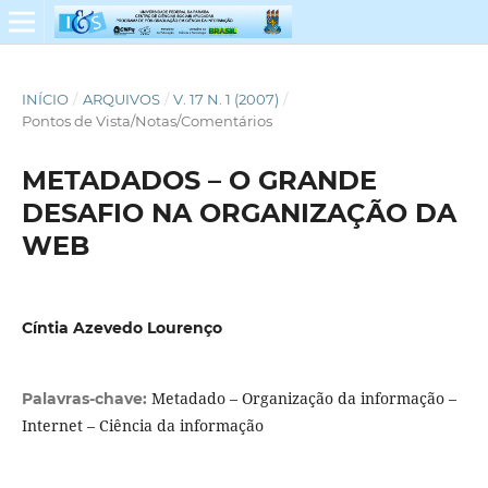
INÍCIO
/
ARQUIVOS
/
V. 17 N. 1 (2007)
/
Pontos de Vista/Notas/Comentários
METADADOS – O GRANDE
DESAFIO NA ORGANIZAÇÃO DA
WEB
Cíntia Azevedo Lourenço
Metadado – Organização da informação –
Palavras-chave:
Internet – Ciência da informação