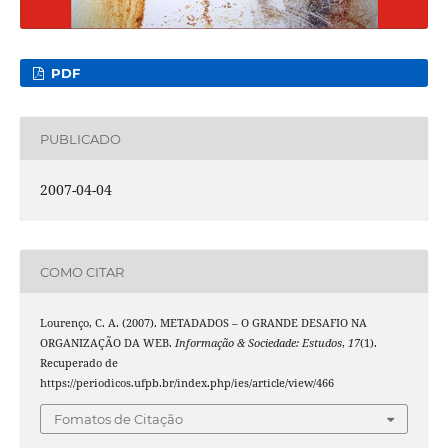
PDF
PUBLICADO
2007-04-04
COMO CITAR
Lourenço, C. A. (2007). METADADOS – O GRANDE DESAFIO NA
ORGANIZAÇÃO DA WEB.
Informação & Sociedade: Estudos
,
17
(1).
Recuperado de
https://periodicos.ufpb.br/index.php/ies/article/view/466
Fomatos de Citação