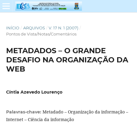
INÍCIO
/
ARQUIVOS
/
V. 17 N. 1 (2007)
/
Pontos de Vista/Notas/Comentários
METADADOS – O GRANDE
DESAFIO NA ORGANIZAÇÃO DA
WEB
Cíntia Azevedo Lourenço
Metadado – Organização da informação –
Palavras-chave:
Internet – Ciência da informação