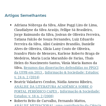
Artigos Semelhantes
Adriana Nóbrega da Silva, Aline Poggi Lins de Lima,
Claudialyne da Silva Araújo, Fellipe Sá Brasileiro,
Jorge Raimundo da Silva, Josivan de Oliveira Ferreira,
Tatiana Falcão de Souza Fernandes, Luiz Eduardo
Ferreira da Silva, Alini Casimiro Brandão, Danielle
Alves de Oliveira, Glicia Lany Couto de Oliveira,
Ivandro Pinto de Menezes, Karlene Roberto Braga de
Medeiros, Maria Lucia Maranhão de Farias, Thais
Helen do Nascimento Santos, Vânia Maria Ramos da
Silva,
Resumos das dissertações defendidas no PPGCI
da UFPB em 2013
,
Informação & Sociedade: Estudos:
v. 24 n. 2 (2014)
Beatriz Valadares Cendon, Nádia Ameno Ribeiro,
ANÁLISE DA LITERATURA ACADÊMICA SOBRE O
PORTAL PERIÓDICO CAPES
,
Informação & Sociedade:
Estudos: v. 18 n. 2 (2008)
Roberto Brito de Carvalho, Fernando Mattos,
ANÁLISE MEDIACIONAL: uma contribuição da Ciência