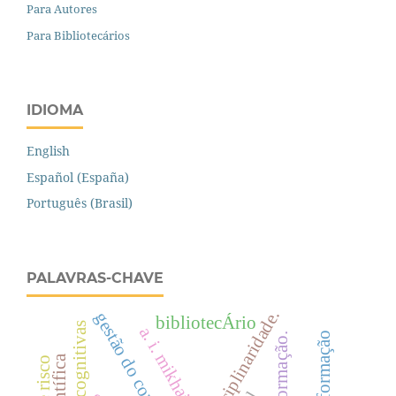
Para Autores
Para Bibliotecários
IDIOMA
English
Español (España)
Português (Brasil)
PALAVRAS-CHAVE
interdisciplinaridade.
gestão do conhecimento
bibliotecÁrio
ciências cognitivas
a. i. mikhailov