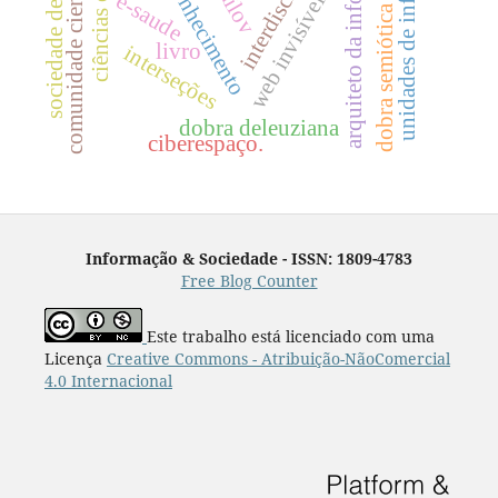
unidades de informação
arquiteto da informação.
comunidade científica
sociedade de risco
e-saude
web invisível
dobra semiótica
livro
interseções
dobra deleuziana
ciberespaço.
Informação & Sociedade - ISSN: 1809-4783
Free Blog Counter
Este trabalho está licenciado com uma
Licença
Creative Commons - Atribuição-NãoComercial
4.0 Internacional