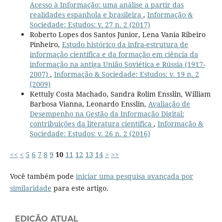
Acesso à Informação: uma análise a partir das
realidades espanhola e brasileira
,
Informação &
Sociedade: Estudos: v. 27 n. 2 (2017)
Roberto Lopes dos Santos Junior, Lena Vania Ribeiro
Pinheiro,
Estudo histórico da infra-estrutura de
informação científica e da formação em ciência da
informação na antiga União Soviética e Rússia (1917-
2007)
,
Informação & Sociedade: Estudos: v. 19 n. 2
(2009)
Kettuly Costa Machado, Sandra Rolim Ensslin, William
Barbosa Vianna, Leonardo Ensslin,
Avaliação de
Desempenho na Gestão da Informação Digital:
contribuições da literatura científica
,
Informação &
Sociedade: Estudos: v. 26 n. 2 (2016)
<<
<
5
6
7
8
9
10
11
12
13
14
>
>>
Você também pode
iniciar uma pesquisa avançada por
similaridade
para este artigo.
EDIÇÃO ATUAL