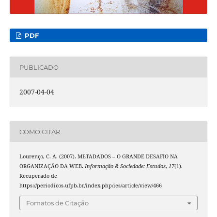
PDF
PUBLICADO
2007-04-04
COMO CITAR
Lourenço, C. A. (2007). METADADOS – O GRANDE DESAFIO NA
ORGANIZAÇÃO DA WEB.
Informação & Sociedade: Estudos
,
17
(1).
Recuperado de
https://periodicos.ufpb.br/index.php/ies/article/view/466
Fomatos de Citação