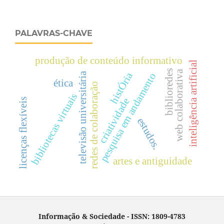
PALAVRAS-CHAVE
produção de conteúdo informativo
inteligência artificial
biblioredes
web colaborativa
histÓria
televisão universitária
pesquisa em andamento
ética
redes de colaboração
bibliotecas virtuais
criatividade
licenças flexíveis
estudos.
artes e antiguidade
Informação & Sociedade - ISSN: 1809-4783