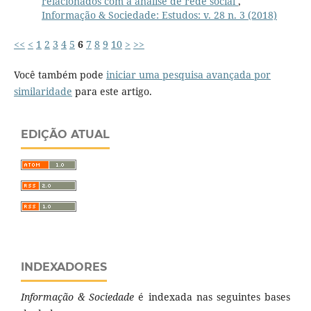
relacionados com a análise de rede social
,
Informação & Sociedade: Estudos: v. 28 n. 3 (2018)
<<
<
1
2
3
4
5
6
7
8
9
10
>
>>
Você também pode
iniciar uma pesquisa avançada por
similaridade
para este artigo.
EDIÇÃO ATUAL
INDEXADORES
Informação & Sociedade
é indexada nas seguintes bases