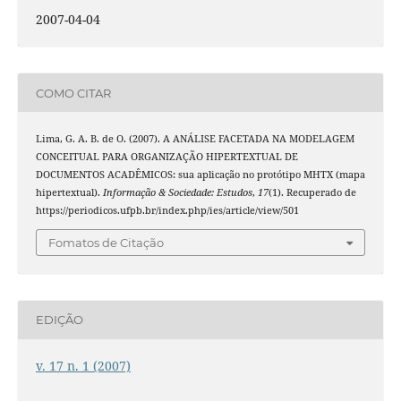
2007-04-04
COMO CITAR
Lima, G. A. B. de O. (2007). A ANÁLISE FACETADA NA MODELAGEM
CONCEITUAL PARA ORGANIZAÇÃO HIPERTEXTUAL DE
DOCUMENTOS ACADÊMICOS: sua aplicação no protótipo MHTX (mapa
hipertextual).
Informação & Sociedade: Estudos
,
17
(1). Recuperado de
https://periodicos.ufpb.br/index.php/ies/article/view/501
Fomatos de Citação
EDIÇÃO
v. 17 n. 1 (2007)