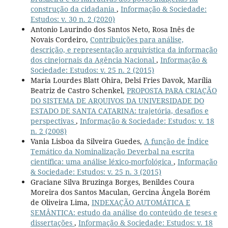
construção da cidadania
,
Informação & Sociedade:
Estudos: v. 30 n. 2 (2020)
Antonio Laurindo dos Santos Neto, Rosa Inês de
Novais Cordeiro,
Contribuições para análise,
descrição, e representação arquivística da informação
dos cinejornais da Agência Nacional
,
Informação &
Sociedade: Estudos: v. 25 n. 2 (2015)
Maria Lourdes Blatt Ohira, Delsi Fries Davok, Marília
Beatriz de Castro Schenkel,
PROPOSTA PARA CRIAÇÃO
DO SISTEMA DE ARQUIVOS DA UNIVERSIDADE DO
ESTADO DE SANTA CATARINA: trajetória, desafios e
perspectivas
,
Informação & Sociedade: Estudos: v. 18
n. 2 (2008)
Vania Lisboa da Silveira Guedes,
A função de Índice
Temático da Nominalização Deverbal na escrita
científica: uma análise léxico-morfológica
,
Informação
& Sociedade: Estudos: v. 25 n. 3 (2015)
Graciane Silva Bruzinga Borges, Benildes Coura
Moreira dos Santos Maculan, Gercina Ângela Borém
de Oliveira Lima,
INDEXAÇÃO AUTOMÁTICA E
SEMÂNTICA: estudo da análise do conteúdo de teses e
dissertações
,
Informação & Sociedade: Estudos: v. 18