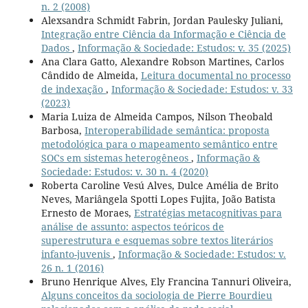
n. 2 (2008)
Alexsandra Schmidt Fabrin, Jordan Paulesky Juliani,
Integração entre Ciência da Informação e Ciência de
Dados
,
Informação & Sociedade: Estudos: v. 35 (2025)
Ana Clara Gatto, Alexandre Robson Martines, Carlos
Cândido de Almeida,
Leitura documental no processo
de indexação
,
Informação & Sociedade: Estudos: v. 33
(2023)
Maria Luiza de Almeida Campos, Nilson Theobald
Barbosa,
Interoperabilidade semântica: proposta
metodológica para o mapeamento semântico entre
SOCs em sistemas heterogêneos
,
Informação &
Sociedade: Estudos: v. 30 n. 4 (2020)
Roberta Caroline Vesú Alves, Dulce Amélia de Brito
Neves, Mariângela Spotti Lopes Fujita, João Batista
Ernesto de Moraes,
Estratégias metacognitivas para
análise de assunto: aspectos teóricos de
superestrutura e esquemas sobre textos literários
infanto-juvenis
,
Informação & Sociedade: Estudos: v.
26 n. 1 (2016)
Bruno Henrique Alves, Ely Francina Tannuri Oliveira,
Alguns conceitos da sociologia de Pierre Bourdieu