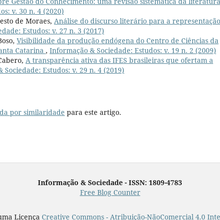
bre Gestão do Conhecimento: uma revisão sistemática da literatur
s: v. 30 n. 4 (2020)
rnesto de Moraes,
Análise do discurso literário para a representaçã
dade: Estudos: v. 27 n. 3 (2017)
Boso,
Visibilidade da produção endógena do Centro de Ciências da
anta Catarina
,
Informação & Sociedade: Estudos: v. 19 n. 2 (2009)
 Cabero,
A transparência ativa das IFES brasileiras que ofertam a
 Sociedade: Estudos: v. 29 n. 4 (2019)
da por similaridade
para este artigo.
Informação & Sociedade - ISSN: 1809-4783
Free Blog Counter
 uma Licença
Creative Commons - Atribuição-NãoComercial 4.0 Int