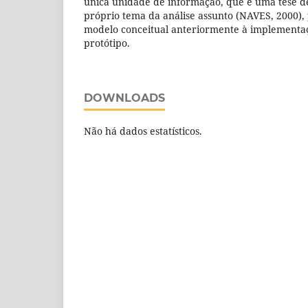
única unidade de informação, que é uma tese d
próprio tema da análise assunto (NAVES, 2000),
modelo conceitual anteriormente à implementaç
protótipo.
DOWNLOADS
Não há dados estatísticos.