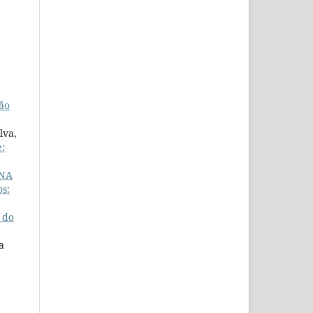
ão
lva,
:
 NA
s:
 do
a