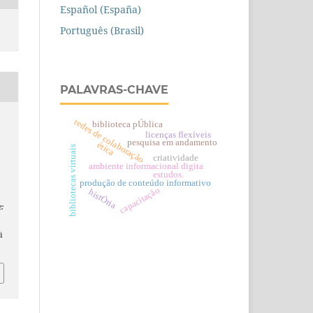
Español (España)
Português (Brasil)
PALAVRAS-CHAVE
redes de colaboração
biblioteca pÚblica
licenças flexíveis
pesquisa em andamento
ética
bibliotecas virtuais
criatividade
ambiente informacional digita
estudos.
produção de conteúdo informativo
capacitação
histÓria
:
i