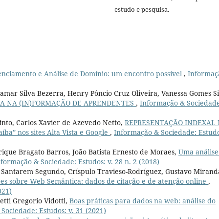
estudo e pesquisa.
nciamento e Análise de Domínio: um encontro possível
,
Informaç
mar Silva Bezerra, Henry Pôncio Cruz Oliveira, Vanessa Gomes Si
IA NA (IN)FORMAÇÃO DE APRENDENTES
,
Informação & Sociedade
Pinto, Carlos Xavier de Azevedo Netto,
REPRESENTAÇÃO INDEXAL
íba” nos sites Alta Vista e Google
,
Informação & Sociedade: Estudo
rique Bragato Barros, João Batista Ernesto de Moraes,
Uma análise
nformação & Sociedade: Estudos: v. 28 n. 2 (2018)
o Santarem Segundo, Críspulo Travieso-Rodríguez, Gustavo Mirand
ções sobre Web Semântica: dados de citação e de atenção online
,
021)
tti Gregorio Vidotti,
Boas práticas para dados na web: análise do
Sociedade: Estudos: v. 31 (2021)