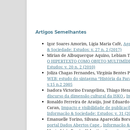
Artigos Semelhantes
Igor Soares Amorim, Lígia Maria Café,
Age
& Sociedade: Estudos: v. 27 n. 2 (2017)
Mirian de Albuquerque Aquino, Lebiam Ta
O HIPERTEXTO COMO OBJETO MULTIMÍD
Estudos: v. 20 n. 2 (2010)
Joliza Chagas Fernandes, Virgínia Bentes 
WEB: estudo do sintagma “História da Para
v.15 n.2 2005
Isadora Victorino Evangelista, Thiago Hen
discurso da dimensão cultural da ISKO
,
I
Ronaldo Ferreira de Araújo, José Eduard
Caran,
Impacto e visibilidade de publica
Informação & Sociedade: Estudos: v. 31 (2
Emanuelle Torino, Silvana Aparecida Borse
portal Dados Abertos Cape
,
Informação & 