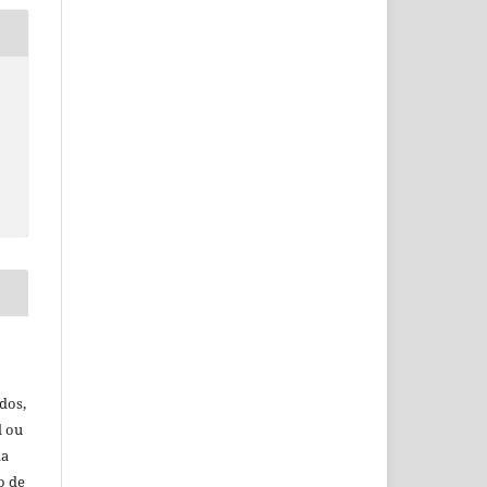
dos,
l ou
da
o de