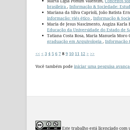
Marta Ligia Pomim Valentim,
Conceitos so
brasileira
,
Informação & Sociedade: Estudo
Mariana da Silva Caprioli, João Batista E
informação: viés ético
,
Informação & Socie
Maria de Jesus Nascimento, Augiza Karla 
Educação da Universidade do Estado de S
Tatiana Costa Rosa, Maria Manuela Moro
graduação em Arquivologia
,
Informação &
<<
<
3
4
5
6
7
8
9
10
11
12
>
>>
Você também pode
iniciar uma pesquisa avança
Este trabalho está licenciado com