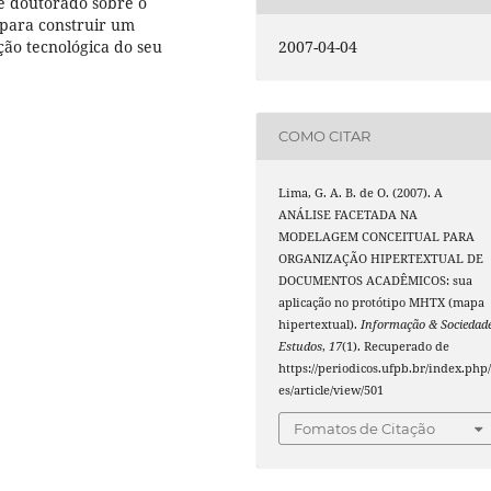
e doutorado sobre o
 para construir um
ão tecnológica do seu
2007-04-04
COMO CITAR
Lima, G. A. B. de O. (2007). A
ANÁLISE FACETADA NA
MODELAGEM CONCEITUAL PARA
ORGANIZAÇÃO HIPERTEXTUAL DE
DOCUMENTOS ACADÊMICOS: sua
aplicação no protótipo MHTX (mapa
hipertextual).
Informação & Sociedade
Estudos
,
17
(1). Recuperado de
https://periodicos.ufpb.br/index.php/
es/article/view/501
Fomatos de Citação