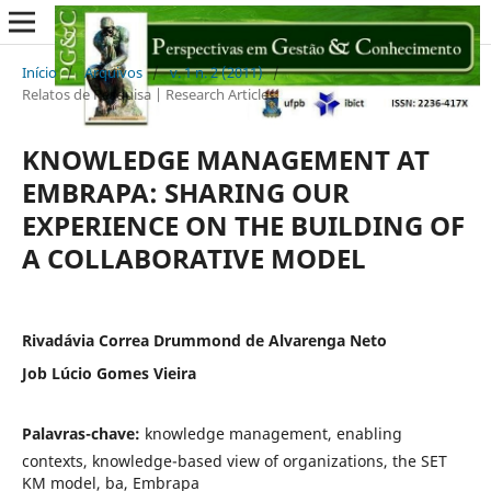
Início
/
Arquivos
/
v. 1 n. 2 (2011)
/
Relatos de Pesquisa | Research Articles
KNOWLEDGE MANAGEMENT AT
EMBRAPA: SHARING OUR
EXPERIENCE ON THE BUILDING OF
A COLLABORATIVE MODEL
Rivadávia Correa Drummond de Alvarenga Neto
Job Lúcio Gomes Vieira
Palavras-chave:
knowledge management, enabling
contexts, knowledge-based view of organizations, the SET
KM model, ba, Embrapa