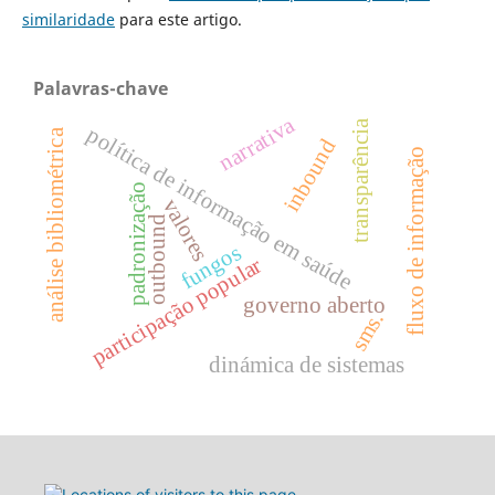
similaridade
para este artigo.
Palavras-chave
narrativa
transparência
política de informação em saúde
análise bibliométrica
inbound
fluxo de informação
padronização
valores
outbound
fungos
participação popular
governo aberto
sms.
dinámica de sistemas