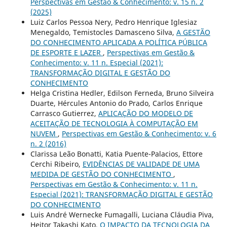
Perspectivas em Gestão & Conhecimento: v. 15 n. 2
(2025)
Luiz Carlos Pessoa Nery, Pedro Henrique Iglesiaz
Menegaldo, Temistocles Damasceno Silva,
A GESTÃO
DO CONHECIMENTO APLICADA A POLÍTICA PÚBLICA
DE ESPORTE E LAZER
,
Perspectivas em Gestão &
Conhecimento: v. 11 n. Especial (2021):
TRANSFORMAÇÃO DIGITAL E GESTÃO DO
CONHECIMENTO
Helga Cristina Hedler, Edilson Ferneda, Bruno Silveira
Duarte, Hércules Antonio do Prado, Carlos Enrique
Carrasco Gutierrez,
APLICAÇÃO DO MODELO DE
ACEITAÇÃO DE TECNOLOGIA À COMPUTAÇÃO EM
NUVEM
,
Perspectivas em Gestão & Conhecimento: v. 6
n. 2 (2016)
Clarissa Leão Bonatti, Katia Puente-Palacios, Ettore
Cerchi Ribeiro,
EVIDÊNCIAS DE VALIDADE DE UMA
MEDIDA DE GESTÃO DO CONHECIMENTO
,
Perspectivas em Gestão & Conhecimento: v. 11 n.
Especial (2021): TRANSFORMAÇÃO DIGITAL E GESTÃO
DO CONHECIMENTO
Luis André Wernecke Fumagalli, Luciana Cláudia Piva,
Heitor Takashi Kato,
O IMPACTO DA TECNOLOGIA DA