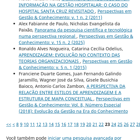
INFORMAÇÃO NA GESTÃO HOSPITALAR: O CASO DO
HOSPITAL SANTA CRUZ REVISITADO
,
Perspectivas em
Gestão & Conhecimento: v. 1 n. 2 (2011)
Alex Fabianne de Paulo, Nicholas Evangelista da
Paixão,
Panorama da pesquisa científica e tecnológica
numa perspectiva regional
,
Perspectivas em Gestão &
Conhecimento: v. 15 n. 2 (2025)
Ronaldo Alves Nogueira, Catarina Cecília Odelius,
APRENDIZAGEM: EVOLUÇÃO NO CONTEXTO DAS
TEORIAS ORGANIZACIONAIS
,
Perspectivas em Gestão
& Conhecimento: v. 5 n. 1 (2015)
Franciene Duarte Gomes, Juan Fernando Galindo
Jaramillo, Wagner José da Silva, Gisele Busichia
Baioco, Antonio Carlos Zambon,
A PERSPECTIVA DA
RELAÇÃO ENTRE ESTILOS DE APRENDIZAGEM E A
ESTRUTURA DE MAPA CONCEITUAL
,
Perspectivas em
Gestão & Conhecimento: Vol. 8, Número Especial
(2018): Evolução da Gestão na Era do Conhecimento
<<
<
8
9
10
11
12
13
14
15
16
17
18
19
20
21
22
23
24
25
26
27
2
Você também pode
iniciar uma pesquisa avançada por