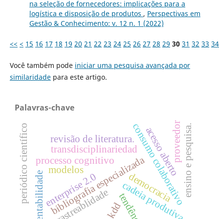
na seleção de fornecedores: implicações para a
logística e disposição de produtos
,
Perspectivas em
Gestão & Conhecimento: v. 12 n. 1 (2022)
<<
<
15
16
17
18
19
20
21
22
23
24
25
26
27
28
29
30
31
32
33
34
Você também pode
iniciar uma pesquisa avançada por
similaridade
para este artigo.
Palavras-chave
proveedor
consumo colaborativo
ensino e pesquisa.
periódico científico
acesso aberto
revisão de literatura.
transdisciplinariedad
bibliografia especializada
processo cognitivo
modelos
sustentabilidade
democracia
enterprise 2.0
cadeia produtiva
rastreablidade
tendência
kdd