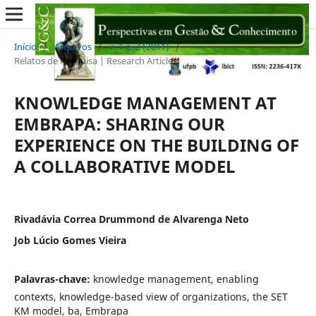
Início
/
Arquivos
/
v. 1 n. 2 (2011)
/
Relatos de Pesquisa | Research Articles
KNOWLEDGE MANAGEMENT AT
EMBRAPA: SHARING OUR
EXPERIENCE ON THE BUILDING OF
A COLLABORATIVE MODEL
Rivadávia Correa Drummond de Alvarenga Neto
Job Lúcio Gomes Vieira
Palavras-chave:
knowledge management, enabling
contexts, knowledge-based view of organizations, the SET
KM model, ba, Embrapa