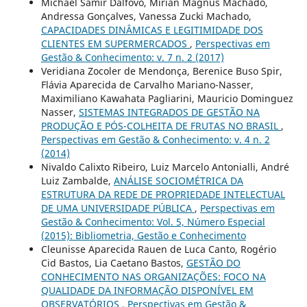
Michael Samir Dalfovo, Mirian Magnus Machado,
Andressa Gonçalves, Vanessa Zucki Machado,
CAPACIDADES DINÂMICAS E LEGITIMIDADE DOS
CLIENTES EM SUPERMERCADOS
,
Perspectivas em
Gestão & Conhecimento: v. 7 n. 2 (2017)
Veridiana Zocoler de Mendonça, Berenice Buso Spir,
Flávia Aparecida de Carvalho Mariano-Nasser,
Maximiliano Kawahata Pagliarini, Mauricio Dominguez
Nasser,
SISTEMAS INTEGRADOS DE GESTÃO NA
PRODUÇÃO E PÓS-COLHEITA DE FRUTAS NO BRASIL
,
Perspectivas em Gestão & Conhecimento: v. 4 n. 2
(2014)
Nivaldo Calixto Ribeiro, Luiz Marcelo Antonialli, André
Luiz Zambalde,
ANÁLISE SOCIOMÉTRICA DA
ESTRUTURA DA REDE DE PROPRIEDADE INTELECTUAL
DE UMA UNIVERSIDADE PÚBLICA
,
Perspectivas em
Gestão & Conhecimento: Vol. 5, Número Especial
(2015): Bibliometria, Gestão e Conhecimento
Cleunisse Aparecida Rauen de Luca Canto, Rogério
Cid Bastos, Lia Caetano Bastos,
GESTÃO DO
CONHECIMENTO NAS ORGANIZAÇÕES: FOCO NA
QUALIDADE DA INFORMAÇÃO DISPONÍVEL EM
OBSERVATÓRIOS
,
Perspectivas em Gestão &