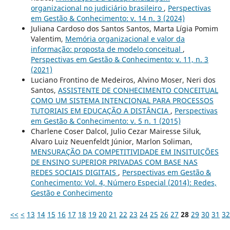
organizacional no judiciário brasileiro
,
Perspectivas
em Gestão & Conhecimento: v. 14 n. 3 (2024)
Juliana Cardoso dos Santos Santos, Marta Lígia Pomim
Valentim,
Memória organizacional e valor da
informação: proposta de modelo conceitual
,
Perspectivas em Gestão & Conhecimento: v. 11, n. 3
(2021)
Luciano Frontino de Medeiros, Alvino Moser, Neri dos
Santos,
ASSISTENTE DE CONHECIMENTO CONCEITUAL
COMO UM SISTEMA INTENCIONAL PARA PROCESSOS
TUTORIAIS EM EDUCAÇÃO A DISTÂNCIA
,
Perspectivas
em Gestão & Conhecimento: v. 5 n. 1 (2015)
Charlene Coser Dalcol, Julio Cezar Mairesse Siluk,
Alvaro Luiz Neuenfeldt Júnior, Marlon Soliman,
MENSURAÇÃO DA COMPETITIVIDADE EM INSITUIÇÕES
DE ENSINO SUPERIOR PRIVADAS COM BASE NAS
REDES SOCIAIS DIGITAIS
,
Perspectivas em Gestão &
Conhecimento: Vol. 4, Número Especial (2014): Redes,
Gestão e Conhecimento
<<
<
13
14
15
16
17
18
19
20
21
22
23
24
25
26
27
28
29
30
31
32