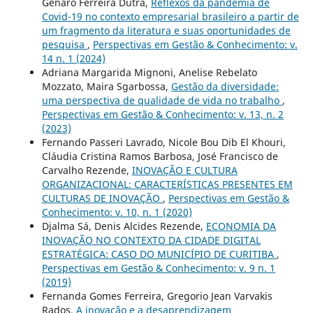
Genaro Ferreira Dutra,
Reflexos da pandemia de
Covid-19 no contexto empresarial brasileiro a partir de
um fragmento da literatura e suas oportunidades de
pesquisa
,
Perspectivas em Gestão & Conhecimento: v.
14 n. 1 (2024)
Adriana Margarida Mignoni, Anelise Rebelato
Mozzato, Maira Sgarbossa,
Gestão da diversidade:
uma perspectiva de qualidade de vida no trabalho
,
Perspectivas em Gestão & Conhecimento: v. 13, n. 2
(2023)
Fernando Passeri Lavrado, Nicole Bou Dib El Khouri,
Cláudia Cristina Ramos Barbosa, José Francisco de
Carvalho Rezende,
INOVAÇÃO E CULTURA
ORGANIZACIONAL: CARACTERÍSTICAS PRESENTES EM
CULTURAS DE INOVAÇÃO
,
Perspectivas em Gestão &
Conhecimento: v. 10, n. 1 (2020)
Djalma Sá, Denis Alcides Rezende,
ECONOMIA DA
INOVAÇÃO NO CONTEXTO DA CIDADE DIGITAL
ESTRATÉGICA: CASO DO MUNICÍPIO DE CURITIBA
,
Perspectivas em Gestão & Conhecimento: v. 9 n. 1
(2019)
Fernanda Gomes Ferreira, Gregorio Jean Varvakis
Rados,
A inovação e a desaprendizagem