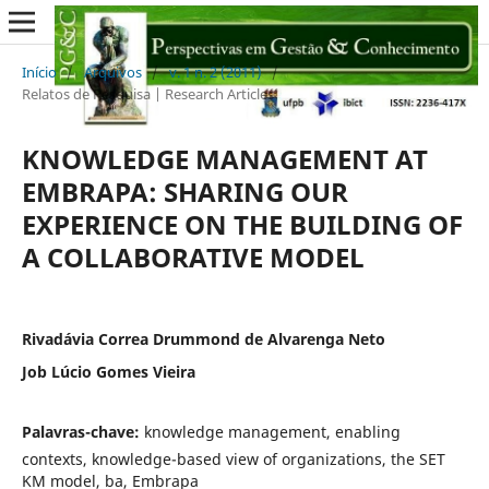
Início
/
Arquivos
/
v. 1 n. 2 (2011)
/
Relatos de Pesquisa | Research Articles
KNOWLEDGE MANAGEMENT AT
EMBRAPA: SHARING OUR
EXPERIENCE ON THE BUILDING OF
A COLLABORATIVE MODEL
Rivadávia Correa Drummond de Alvarenga Neto
Job Lúcio Gomes Vieira
Palavras-chave:
knowledge management, enabling
contexts, knowledge-based view of organizations, the SET
KM model, ba, Embrapa