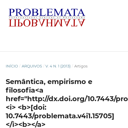
INÍCIO
/
ARQUIVOS
/
V. 4 N. 1 (2013)
/
Artigos
Semântica, empirismo e
filosofia<a
href="http://dx.doi.org/10.7443/pr
<i> <b>[doi:
10.7443/problemata.v4i1.15705]
</i><b></a>