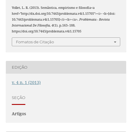
Vollet, L. R. (2013). Semântica, empirismo e filosofia<a
href="http://dx.doi.org/10.7443/problemata.v4i1.15705"><i> <b>[doi:
10.7443/problemata.v4i1.15705]</i><b></a>.
Problemata - Revista
Internacional De Filosofia
,
4
(1), p.163–188.
https://doi.org/10.7443/problemata.v4i1.15705
Fomatos de Citação
EDIÇÃO
v. 4 n. 1 (2013)
SEÇÃO
Artigos