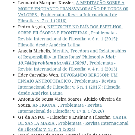
Leonardo Marques Kussler,
A MEDITAÇÃO SOBRE A
MORTE ENQUANTO TRANSVALORAÇÃO DE TODOS OS
VALORES
,
Problemata - Revista Internacional de
Filosofia: v. 7 n. 1 (2016)
Pedro Argolo,
NIETZSCHE NO PAÍS DOS ESPELHOS:
SOBRE FILÓSOFOS E FRONTEIRAS
,
Problemata -
Revista Internacional de Filosofia: v. 6 n. 1 (2015):
Filosofia desde América Latina
Angela Michelis,
Identity, Freedom and Relationships
of Responsibility in Hans Jonas’ Philosophy
[doi:
10.7443/problemata.v4i1.15890]
,
Problemata -
Revista Internacional de Filosofia: v. 4 n. 1 (2013)
Éder Carvalho Wen,
DEVORANDO BERGSON: UM
ENSAIO ANTROPOFÁGICO
,
Problemata - Revista
Internacional de Filosofia: v. 6 n. 1 (2015): Filosofia
desde América Latina
Antonia de Sousa Vieira Soares, Aluízio Oliveira de
Souza,
ANTÍGONA:
,
Problemata - Revista
Internacional de Filosofia: v. 17 n. 1 (2026)
GT da ANPOF – Filosofar e Ensinar a Filosofar,
CARTA
DE SANTA MARIA
,
Problemata - Revista Internacional
de Filosofia: v. 15 n. 1 (2024)