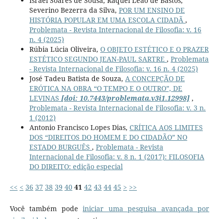
Israel Soares de Sousa, Raquel Leão de Bastos,
Severino Bezerra da Silva,
POR UM ENSINO DE
HISTÓRIA POPULAR EM UMA ESCOLA CIDADÃ
,
Problemata - Revista Internacional de Filosofia: v. 16
n. 4 (2025)
Rúbia Lúcia Oliveira,
O OBJETO ESTÉTICO E O PRAZER
ESTÉTICO SEGUNDO JEAN-PAUL SARTRE
,
Problemata
- Revista Internacional de Filosofia: v. 16 n. 4 (2025)
José Tadeu Batista de Souza,
A CONCEPÇÃO DE
ERÓTICA NA OBRA “O TEMPO E O OUTRO”, DE
LEVINAS
[doi: 10.7443/problemata.v3i1.12998]
,
Problemata - Revista Internacional de Filosofia: v. 3 n.
1 (2012)
Antonio Francisco Lopes Dias,
CRÍTICA AOS LIMITES
DOS “DIREITOS DO HOMEM E DO CIDADÃO” NO
ESTADO BURGUÊS
,
Problemata - Revista
Internacional de Filosofia: v. 8 n. 1 (2017): FILOSOFIA
DO DIREITO: edição especial
<<
<
36
37
38
39
40
41
42
43
44
45
>
>>
Você também pode
iniciar uma pesquisa avançada por