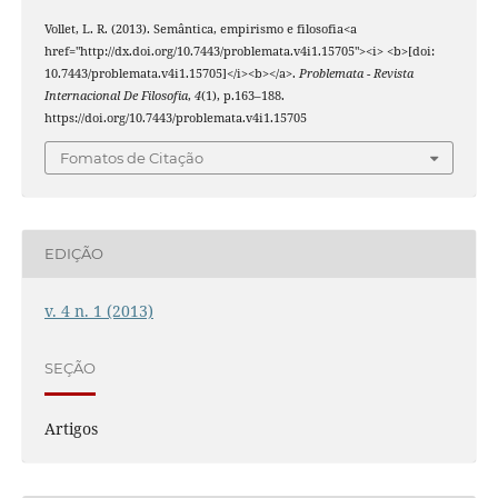
Vollet, L. R. (2013). Semântica, empirismo e filosofia<a
href="http://dx.doi.org/10.7443/problemata.v4i1.15705"><i> <b>[doi:
10.7443/problemata.v4i1.15705]</i><b></a>.
Problemata - Revista
Internacional De Filosofia
,
4
(1), p.163–188.
https://doi.org/10.7443/problemata.v4i1.15705
Fomatos de Citação
EDIÇÃO
v. 4 n. 1 (2013)
SEÇÃO
Artigos