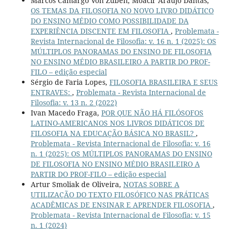
Marcos Camargo Von Zuben, Moacir Araújo Dantas,
OS TEMAS DA FILOSOFIA NO NOVO LIVRO DIDÁTICO
DO ENSINO MÉDIO COMO POSSIBILIDADE DA
EXPERIÊNCIA DISCENTE EM FILOSOFIA
,
Problemata -
Revista Internacional de Filosofia: v. 16 n. 1 (2025): OS
MÚLTIPLOS PANORAMAS DO ENSINO DE FILOSOFIA
NO ENSINO MÉDIO BRASILEIRO A PARTIR DO PROF-
FILO – edição especial
Sérgio de Faria Lopes,
FILOSOFIA BRASILEIRA E SEUS
ENTRAVES:
,
Problemata - Revista Internacional de
Filosofia: v. 13 n. 2 (2022)
Ivan Macedo Fraga,
POR QUE NÃO HÁ FILÓSOFOS
LATINO-AMERICANOS NOS LIVROS DIDÁTICOS DE
FILOSOFIA NA EDUCAÇÃO BÁSICA NO BRASIL?
,
Problemata - Revista Internacional de Filosofia: v. 16
n. 1 (2025): OS MÚLTIPLOS PANORAMAS DO ENSINO
DE FILOSOFIA NO ENSINO MÉDIO BRASILEIRO A
PARTIR DO PROF-FILO – edição especial
Artur Smoliak de Oliveira,
NOTAS SOBRE A
UTILIZAÇÃO DO TEXTO FILOSÓFICO NAS PRÁTICAS
ACADÊMICAS DE ENSINAR E APRENDER FILOSOFIA
,
Problemata - Revista Internacional de Filosofia: v. 15
n. 1 (2024)