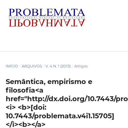
INÍCIO
/
ARQUIVOS
/
V. 4 N. 1 (2013)
/
Artigos
Semântica, empirismo e
filosofia<a
href="http://dx.doi.org/10.7443/pr
<i> <b>[doi:
10.7443/problemata.v4i1.15705]
</i><b></a>