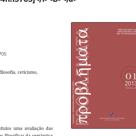
5705
losofia, ceticismo,
pítulos uma avaliação das
s filosóficas da semântica