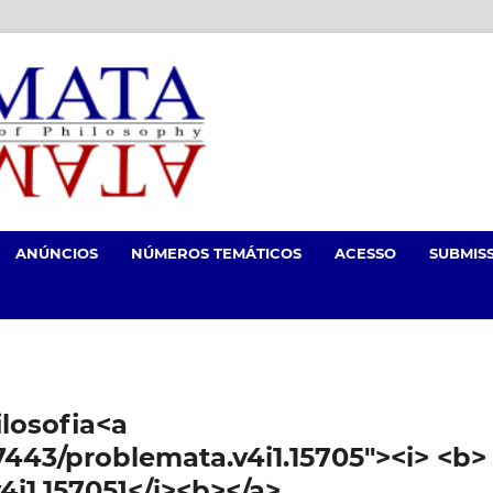
ANÚNCIOS
NÚMEROS TEMÁTICOS
ACESSO
SUBMIS
losofia<a
.7443/problemata.v4i1.15705"><i> <b>
4i1.15705]</i><b></a>