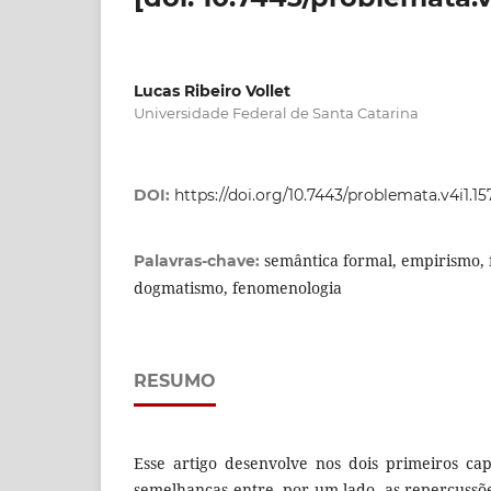
Lucas Ribeiro Vollet
Universidade Federal de Santa Catarina
DOI:
https://doi.org/10.7443/problemata.v4i1.1
semântica formal, empirismo, fi
Palavras-chave:
dogmatismo, fenomenologia
RESUMO
Esse artigo desenvolve nos dois primeiros ca
semelhanças entre, por um lado, as repercussõe