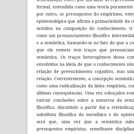
formal, entendida como uma teoria puramente 
por outro, os pressupostos do empirismo, en
epistemológica que afirma a primariedade da c
sentidos na composição do conhecimento. O
como um pronunciamento filosófico intermediá
e a semântica, baseando-se no fato de que a c
que ele remete tem traços que prenuncia
semântica. Os traços heterogêneos dessa con
envolvidos na ideia de que o conhecimento n
relação de preenchimento cognitivo, mas u
relação. Coerentemente, a concepção semântica 
como uma radicalização da linha empirista, co
últimas consequências. Uma vez esboçados esses
extrair conclusões sobre a natureza da semâ
filosófico, discutindo a partir daí a reivindic
substituta filosófica da metafísica e da epist
será que, uma vez que a semântica suben
pressupostos empiristas, semelhante discipl