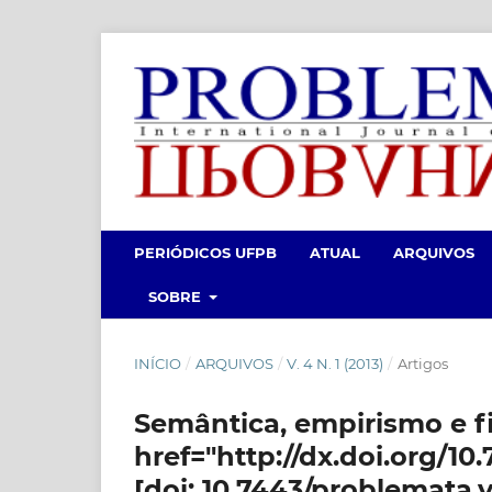
PERIÓDICOS UFPB
ATUAL
ARQUIVOS
SOBRE
INÍCIO
/
ARQUIVOS
/
V. 4 N. 1 (2013)
/
Artigos
Semântica, empirismo e fi
href="http://dx.doi.org/10
[doi: 10.7443/problemata.v