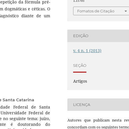
1.15705
epetição da fórmula pré-
 em dogmáticas e céticas. O
Fomatos de Citação
iagnóstico diante de um
EDIÇÃO
v. 4 n. 1 (2013)
SEÇÃO
Artigos
e Santa Catarina
LICENÇA
sidade Federal de Santa
 Universidade Federal de
e no seguinte tema: juízo,
Autores que publicam nesta rev
mente é doutorando do
concordam com os seguintes termo