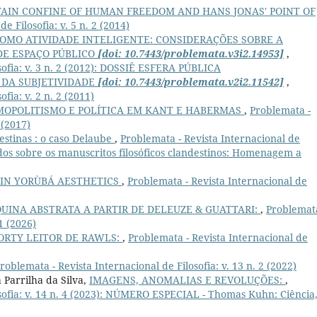
AIN CONFINE OF HUMAN FREEDOM AND HANS JONAS' POINT OF
e Filosofia: v. 5 n. 2 (2014)
COMO ATIVIDADE INTELIGENTE: CONSIDERAÇÕES SOBRE A
DE ESPAÇO PÚBLICO
[doi: 10.7443/problemata.v3i2.14953]
,
sofia: v. 3 n. 2 (2012): DOSSIÊ ESFERA PÚBLICA
 DA SUBJETIVIDADE
[doi: 10.7443/problemata.v2i2.11542]
,
fia: v. 2 n. 2 (2011)
MOPOLITISMO E POLÍTICA EM KANT E HABERMAS
,
Problemata -
 (2017)
destinas : o caso Delaube
,
Problemata - Revista Internacional de
studos sobre os manuscritos filosóficos clandestinos: Homenagem a
 IN YORÙBÁ AESTHETICS
,
Problemata - Revista Internacional de
UINA ABSTRATA A PARTIR DE DELEUZE & GUATTARI:
,
Problemata
 1 (2026)
ORTY LEITOR DE RAWLS:
,
Problemata - Revista Internacional de
roblemata - Revista Internacional de Filosofia: v. 13 n. 2 (2022)
 Parrilha da Silva,
IMAGENS, ANOMALIAS E REVOLUÇÕES:
,
sofia: v. 14 n. 4 (2023): NÚMERO ESPECIAL - Thomas Kuhn: Ciência