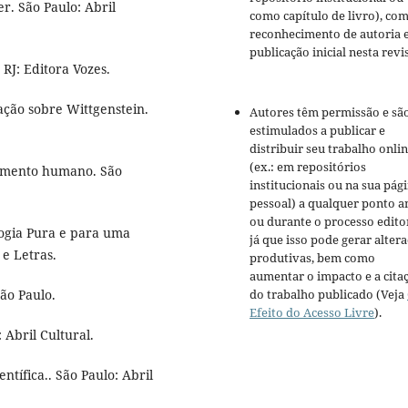
r. São Paulo: Abril
como capítulo de livro), co
reconhecimento de autoria 
publicação inicial nesta revis
RJ: Editora Vozes.
ção sobre Wittgenstein.
Autores têm permissão e sã
estimulados a publicar e
distribuir seu trabalho onli
(ex.: em repositórios
dimento humano. São
institucionais ou na sua pág
pessoal) a qualquer ponto a
ou durante o processo editor
ogia Pura e para uma
já que isso pode gerar alter
 e Letras.
produtivas, bem como
aumentar o impacto e a cita
do trabalho publicado (Veja
ão Paulo.
Efeito do Acesso Livre
).
 Abril Cultural.
ntífica.. São Paulo: Abril