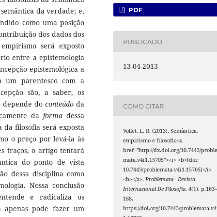
PDF
semântica da verdade; e,
tendido como uma posição
ontribuição dos dados dos
PUBLICADO
 empirismo será exposto
rio entre a epistemologia
13-04-2013
oncepção epistemológica a
m um parentesco com a
cepção são, a saber, os
ão depende do
conteúdo
da
COMO CITAR
nicamente da
forma
dessa
da filosofia será exposta
Vollet, L. R. (2013). Semântica,
mo o preço por levá-la às
empirismo e filosofia<a
 traços, o artigo tentará
href="http://dx.doi.org/10.7443/probl
mata.v4i1.15705"><i> <b>[doi:
ntica do ponto de vista
10.7443/problemata.v4i1.15705]</i>
ação dessa disciplina como
<b></a>.
Problemata - Revista
emologia. Nossa conclusão
Internacional De Filosofia
,
4
(1), p.163
tende e radicaliza os
188.
ina apenas pode fazer um
https://doi.org/10.7443/problemata.v4