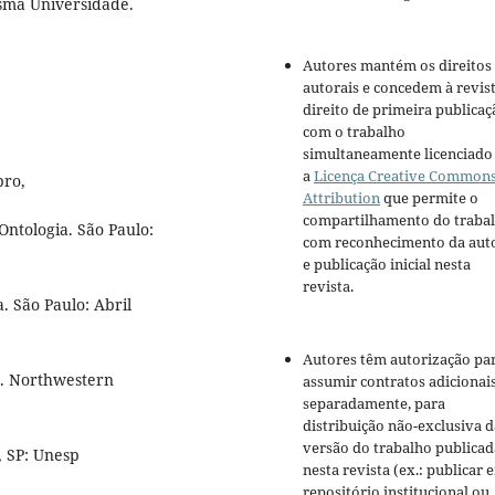
sma Universidade.
Autores mantém os direitos
autorais e concedem à revis
direito de primeira publicaç
com o trabalho
simultaneamente licenciado
a
Licença Creative Common
pro,
Attribution
que permite o
compartilhamento do traba
ntologia. São Paulo:
com reconhecimento da aut
e publicação inicial nesta
revista.
. São Paulo: Abril
Autores têm autorização pa
s. Northwestern
assumir contratos adicionai
separadamente, para
distribuição não-exclusiva d
versão do trabalho publicad
, SP: Unesp
nesta revista (ex.: publicar 
repositório institucional ou