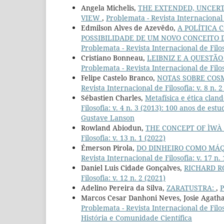
Angela Michelis,
THE EXTENDED, UNCERT
VIEW
,
Problemata - Revista Internacional d
Edmilson Alves de Azevêdo,
A POLÍTICA 
POSSIBILIDADE DE UM NOVO CONCEITO 
Problemata - Revista Internacional de Filo
Cristiano Bonneau,
LEIBNIZ E A QUESTÃO
Problemata - Revista Internacional de Filoso
Felipe Castelo Branco,
NOTAS SOBRE COS
Revista Internacional de Filosofia: v. 8 n. 2
Sébastien Charles,
Metafísica e ética clan
Filosofia: v. 4 n. 3 (2013): 100 anos de e
Gustave Lanson
Rowland Abiodun,
THE CONCEPT OF ÌWÀ
Filosofia: v. 13 n. 1 (2022)
Émerson Pirola,
DO DINHEIRO COMO MÁQ
Revista Internacional de Filosofia: v. 17 n.
Daniel Luis Cidade Gonçalves,
RICHARD R
Filosofia: v. 12 n. 2 (2021)
Adelino Pereira da Silva,
ZARATUSTRA:
,
P
Marcos Cesar Danhoni Neves, Josie Agatha
Problemata - Revista Internacional de Filo
História e Comunidade Científica