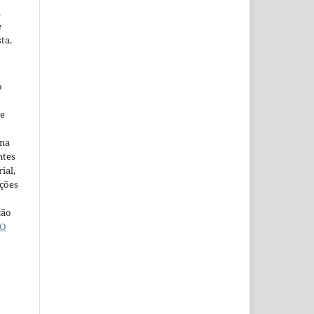
m
e
ta.
o
ne
ina
ntes
ial,
ações
ção
O