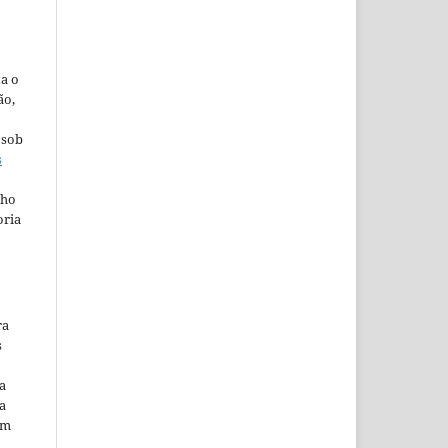
ta o
ão,
 sob
s
lho
oria
ra
s
a
a
em