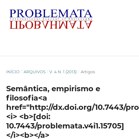
INÍCIO
/
ARQUIVOS
/
V. 4 N. 1 (2013)
/
Artigos
Semântica, empirismo e
filosofia<a
href="http://dx.doi.org/10.7443/pr
<i> <b>[doi:
10.7443/problemata.v4i1.15705]
</i><b></a>