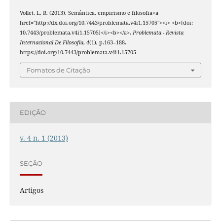
Vollet, L. R. (2013). Semântica, empirismo e filosofia<a
href="http://dx.doi.org/10.7443/problemata.v4i1.15705"><i> <b>[doi:
10.7443/problemata.v4i1.15705]</i><b></a>.
Problemata - Revista
Internacional De Filosofia
,
4
(1), p.163–188.
https://doi.org/10.7443/problemata.v4i1.15705
Fomatos de Citação
EDIÇÃO
v. 4 n. 1 (2013)
SEÇÃO
Artigos