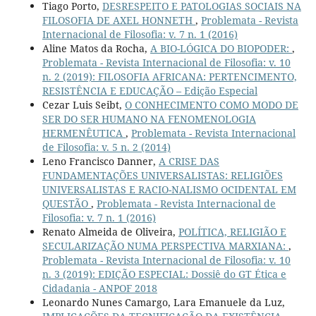
Tiago Porto,
DESRESPEITO E PATOLOGIAS SOCIAIS NA
FILOSOFIA DE AXEL HONNETH
,
Problemata - Revista
Internacional de Filosofia: v. 7 n. 1 (2016)
Aline Matos da Rocha,
A BIO-LÓGICA DO BIOPODER:
,
Problemata - Revista Internacional de Filosofia: v. 10
n. 2 (2019): FILOSOFIA AFRICANA: PERTENCIMENTO,
RESISTÊNCIA E EDUCAÇÃO – Edição Especial
Cezar Luis Seibt,
O CONHECIMENTO COMO MODO DE
SER DO SER HUMANO NA FENOMENOLOGIA
HERMENÊUTICA
,
Problemata - Revista Internacional
de Filosofia: v. 5 n. 2 (2014)
Leno Francisco Danner,
A CRISE DAS
FUNDAMENTAÇÕES UNIVERSALISTAS: RELIGIÕES
UNIVERSALISTAS E RACIO-NALISMO OCIDENTAL EM
QUESTÃO
,
Problemata - Revista Internacional de
Filosofia: v. 7 n. 1 (2016)
Renato Almeida de Oliveira,
POLÍTICA, RELIGIÃO E
SECULARIZAÇÃO NUMA PERSPECTIVA MARXIANA:
,
Problemata - Revista Internacional de Filosofia: v. 10
n. 3 (2019): EDIÇÃO ESPECIAL: Dossiê do GT Ética e
Cidadania - ANPOF 2018
Leonardo Nunes Camargo, Lara Emanuele da Luz,