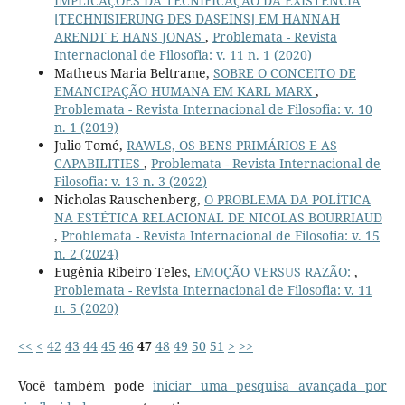
IMPLICAÇÕES DA TECNIFICAÇÃO DA EXISTÊNCIA
[TECHNISIERUNG DES DASEINS] EM HANNAH
ARENDT E HANS JONAS
,
Problemata - Revista
Internacional de Filosofia: v. 11 n. 1 (2020)
Matheus Maria Beltrame,
SOBRE O CONCEITO DE
EMANCIPAÇÃO HUMANA EM KARL MARX
,
Problemata - Revista Internacional de Filosofia: v. 10
n. 1 (2019)
Julio Tomé,
RAWLS, OS BENS PRIMÁRIOS E AS
CAPABILITIES
,
Problemata - Revista Internacional de
Filosofia: v. 13 n. 3 (2022)
Nicholas Rauschenberg,
O PROBLEMA DA POLÍTICA
NA ESTÉTICA RELACIONAL DE NICOLAS BOURRIAUD
,
Problemata - Revista Internacional de Filosofia: v. 15
n. 2 (2024)
Eugênia Ribeiro Teles,
EMOÇÃO VERSUS RAZÃO:
,
Problemata - Revista Internacional de Filosofia: v. 11
n. 5 (2020)
<<
<
42
43
44
45
46
47
48
49
50
51
>
>>
Você também pode
iniciar uma pesquisa avançada por