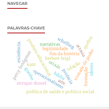
NAVEGAR
PALAVRAS-CHAVE
quebra
schelling
produto educacional
existência.
narrativas
acrasia
legitimidade
vontade de poder
percy bridgman
fim da história
herbert feigl
orixás
relação
kant
idosos
goethe
formação
profecia
operacionalismo
bíblia
arte.
enrique dussel
política de saúde e política social.