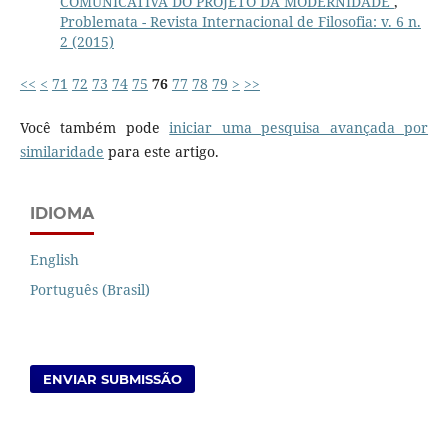
COMUNICATIVA DO PROJETO DA MODERNIDADE
,
Problemata - Revista Internacional de Filosofia: v. 6 n.
2 (2015)
<<
<
71
72
73
74
75
76
77
78
79
>
>>
Você também pode
iniciar uma pesquisa avançada por
similaridade
para este artigo.
IDIOMA
English
Português (Brasil)
ENVIAR SUBMISSÃO