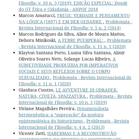
Filosofia: v. 10 n. 3 (2019): EDIÇÃO ESPECIAL: Dossiê
do GT Ética e Cidadania - ANPOF 2018
Marcos Amatucci,
FREGE: VERDADE E PENSAMENTO
NA LÓGICA (1897) E EM DER GEDANKE
,
Problemata -
Revista Internacional de Filosofia: v. 5 n. 2 (2014)
Marcos Rodrigues da Silva, Aline de Moura Mattos,
Debora Minikoski,
A FEBRE PUERPERAL:
,
Problemata
- Revista Internacional de Filosofia: v. 11 n. 1 (2020)
Klayton Santana Porto, Luana Silva Santana, Almir
Oliveira Soares Neto, Solange Lucas Ribeiro,
A
SUBJETIVIDADE PRODUZIDA POR IMPERATIVOS
SOCIAIS E SEUS REFLEXOS SOBRE O CORPO
SEXUALIZADO
,
Problemata - Revista Internacional de
Filosofia: v. 11 n. 1 (2020)
Gianluca Cuozzo,
LE AVVENTURE DI ODRADEK.
NATURA, CIVILTÀ, SPAZZATURA
,
Problemata - Revista
Internacional de Filosofia: v. 10 n. 5 (2019)
Viviane Magalhães Pereira,
Fenomenologia
hermenêutica: a “superação” da postura
epistemológica do historicismo
,
Problemata - Revista
Internacional de Filosofia: v. 4 n. 2 (2013)
Vicente Zatti,
HABERMAS E A RECONSTRUÇÃO