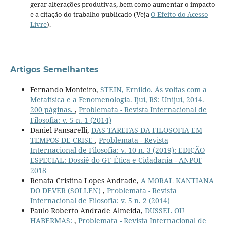
gerar alterações produtivas, bem como aumentar o impacto
e a citação do trabalho publicado (Veja
O Efeito do Acesso
Livre
).
Artigos Semelhantes
Fernando Monteiro,
STEIN, Ernildo. Às voltas com a
Metafísica e a Fenomenologia. Ijuí, RS: Unijuí, 2014.
200 páginas.
,
Problemata - Revista Internacional de
Filosofia: v. 5 n. 1 (2014)
Daniel Pansarelli,
DAS TAREFAS DA FILOSOFIA EM
TEMPOS DE CRISE
,
Problemata - Revista
Internacional de Filosofia: v. 10 n. 3 (2019): EDIÇÃO
ESPECIAL: Dossiê do GT Ética e Cidadania - ANPOF
2018
Renata Cristina Lopes Andrade,
A MORAL KANTIANA
DO DEVER (SOLLEN)
,
Problemata - Revista
Internacional de Filosofia: v. 5 n. 2 (2014)
Paulo Roberto Andrade Almeida,
DUSSEL OU
HABERMAS:
,
Problemata - Revista Internacional de