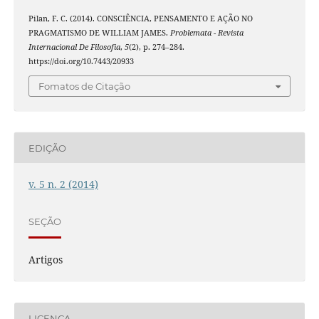
Pilan, F. C. (2014). CONSCIÊNCIA, PENSAMENTO E AÇÃO NO
PRAGMATISMO DE WILLIAM JAMES.
Problemata - Revista
Internacional De Filosofia
,
5
(2), p. 274–284.
https://doi.org/10.7443/20933
Fomatos de Citação
EDIÇÃO
v. 5 n. 2 (2014)
SEÇÃO
Artigos
LICENÇA