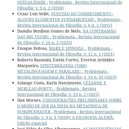
SEXUALIDADE
,
Problemata - Revista Internacional de
Filosofia: v. 9 n. 2 (2018)
Cezar Luis Seibt,
QUESTÃO DO CONHECIMENTO -
ALGUNS ELEMENTOS FUNDAMENTAIS
,
Problemata -
Revista Internacional de Filosofia: v. 6 n. 3 (2015)
Damião Benilson Gomes de Melo,
NA CONTRAMÃO
DAS BIG TECHS:
,
Problemata - Revista Internacional
de Filosofia: v. 16 n. 2 (2025)
Enoque Feitosa,
MARX E SPINOZA:
,
Problemata -
Revista Internacional de Filosofia: v. 12 n. 1 (2021)
Roberto Bazanini, Estela Cortez, Everton Aristides
Margueiro,
EPISTEMOLOGIA COMO
METALINGUAGEM E PARALAXE:
,
Problemata -
Revista Internacional de Filosofia: v. 14 n. 01 (2023)
Solange Costa, Karla Nascimento,
CÉZANNE E
MERLEAU-PONTY:
,
Problemata - Revista
Internacional de Filosofia: v. 13 n. 2 (2022)
Dax Moraes,
CONSIDERAÇÕES PRELIMINARES SOBRE
O MODO DE SER DA IDEIA NA METAFÍSICA DE
SCHOPENHAUER
,
Problemata - Revista Internacional
de Filosofia: v. 9 n. 1 (2018): A FILOSOFIA ALEMÃ:
Edição especial
José Fábio da Silva Albuquerque,
AS INSUFICIÊNCIAS