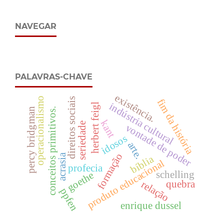
NAVEGAR
PALAVRAS-CHAVE
existência.
operacionalismo
direitos sociais
fim da história
indústria cultural
herbert feigl
conceitos primitivos.
percy bridgman
kant
seriedade
vontade de poder
idosos
arte.
formação
acrasia
bíblia
produto educacional
profecia
schelling
goethe
quebra
relação
ppfen
enrique dussel