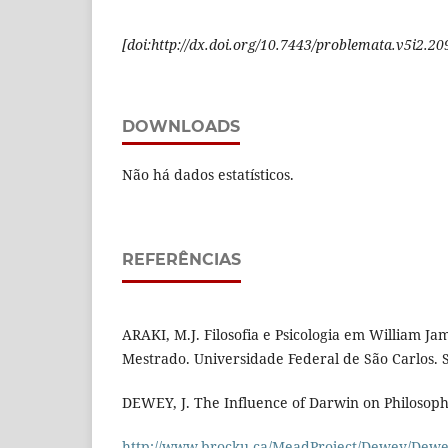
[doi:http://dx.doi.org/10.7443/problemata.v5i2.20
DOWNLOADS
Não há dados estatísticos.
REFERÊNCIAS
ARAKI, M.J. Filosofia e Psicologia em William Ja
Mestrado. Universidade Federal de São Carlos. S
DEWEY, J. The Influence of Darwin on Philosoph
http://www.brocku.ca/MeadProject/Dewey/Dew