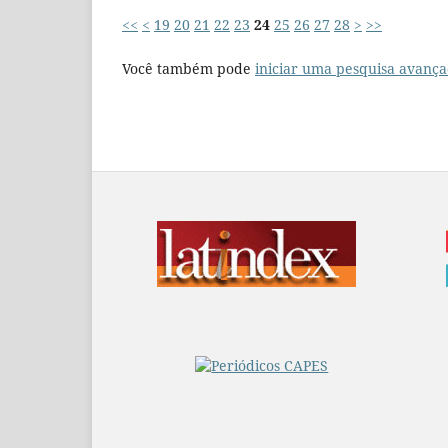
<<
<
19
20
21
22
23
24
25
26
27
28
>
>>
Você também pode
iniciar uma pesquisa avança