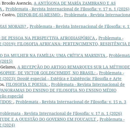
da Brooks Asencio,
A ANTÍGONA DE MARÍA ZAMBRANO E AS
DA
,
Problemata - Revista Internacional de Filosofia: v. 17 n. 1 (2026)
e Castro,
DISPOR-DE-SI-MESMO:
,
Problemata - Revista Internaciona
MAS MORAIS?
,
Problemata - Revista Internacional de Filosofia: v. 1
 DE PESSOA NA PERSPECTIVA AFRODIASPÓRICA
,
Problemata -
0 n. 2 (2019): FILOSOFIA AFRICANA: PERTENCIMENTO, RESISTÊNCIA 
O DA MULHER NA FAMÍLIA: UMA CRÍTICA MARXISTA
,
Problemata
 (2015)
o Gelamo,
A RECEPÇÃO DO ARTIGO REMARQUES SUR LA MÉTHODE
SOPHIE, DE VICTOR GOLDSCHMIDT, NO BRASIL:
,
Problemata -
2 (2023): Dossiê especial – Estética e Existência: Filosofia e Arte
os,
FILOSOFIA E POESIA:
,
Problemata - Revista Internacional de
IPLOS PANORAMAS DO ENSINO DE FILOSOFIA NO ENSINO MÉDIO
ão especial
TIDOS:
,
Problemata - Revista Internacional de Filosofia: v. 15 n. 3
roblemata - Revista Internacional de Filosofia: v. 17 n. 1 (2026)
IRTUDE E A QUESTÃO DO GOVERNO EM FOUCAULT
,
Problemata -
 2 (2024)