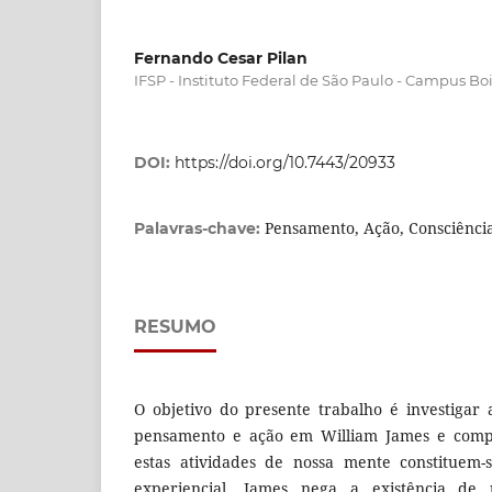
Fernando Cesar Pilan
IFSP - Instituto Federal de São Paulo - Campus Bo
DOI:
https://doi.org/10.7443/20933
Pensamento, Ação, Consciênci
Palavras-chave:
RESUMO
O objetivo do presente trabalho é investigar 
pensamento e ação em William James e comp
estas atividades de nossa mente constitue
experiencial. James nega a existência d