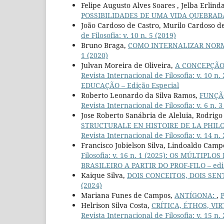
Felipe Augusto Alves Soares , Jelba Erlin
POSSIBILIDADES DE UMA VIDA QUEBRA
João Cardoso de Castro, Murilo Cardoso d
de Filosofia: v. 10 n. 5 (2019)
Bruno Braga,
COMO INTERNALIZAR NOR
1 (2020)
Julvan Moreira de Oliveira,
A CONCEPÇÃO
Revista Internacional de Filosofia: v. 1
EDUCAÇÃO – Edição Especial
Roberto Leonardo da Silva Ramos,
FUNÇÃ
Revista Internacional de Filosofia: v. 6 n. 3
Jose Roberto Sanábria de Aleluia, Rodrig
STRUCTURALE EN HISTOIRE DE LA PHILO
Revista Internacional de Filosofia: v. 14 n. 
Francisco Jobielson Silva, Lindoaldo Camp
Filosofia: v. 16 n. 1 (2025): OS MÚLT
BRASILEIRO A PARTIR DO PROF-FILO – ediç
Kaique Silva,
DOIS CONCEITOS, DOIS SEN
(2024)
Mariana Funes de Campos,
ANTÍGONA:
,
P
Helrison Silva Costa,
CRÍTICA, ÉTHOS, V
Revista Internacional de Filosofia: v. 15 n.