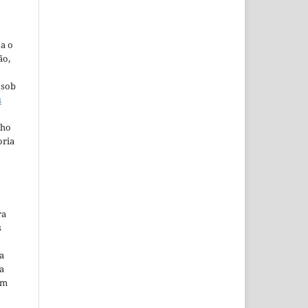
ta o
ão,
 sob
s
lho
oria
ra
s
a
a
em