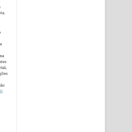
m
e
ta.
o
ne
ina
ntes
ial,
ações
ção
O