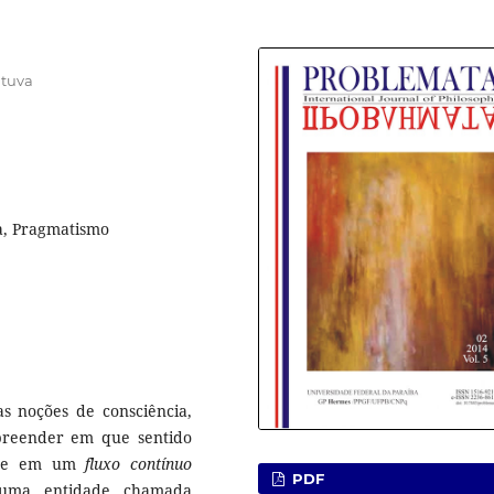
ituva
a, Pragmatismo
as noções de consciência,
reender em que sentido
m-se em um
fluxo contínuo
PDF
e uma entidade chamada