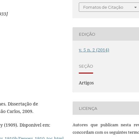
Fomatos de Citação
933]
EDIÇÃO
v. 5 n. 2 (2014)
SEÇÃO
Artigos
mes. Dissertação de
LICENÇA
ão Carlos, 2009.
y (1909). Disponível em:
Autores que publicam nesta rev
concordam com os seguintes termo
ey_1910b/Dewey_1910_toc.html
.