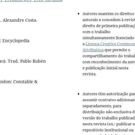
Autores mantém os direitos
autorais e concedem à revis
. Alexandre Costa.
direito de primeira publicaç
com o trabalho
simultaneamente licenciado
o: Encyclopedia
a
Licença Creative Common
Attribution
que permite o
compartilhamento do traba
ores). Trad. Pablo Rubén
com reconhecimento da aut
e publicação inicial nesta
revista.
ondon: Constable &
Autores têm autorização pa
assumir contratos adicionai
separadamente, para
distribuição não-exclusiva d
versão do trabalho publicad
nesta revista (ex.: publicar 
repositório institucional ou