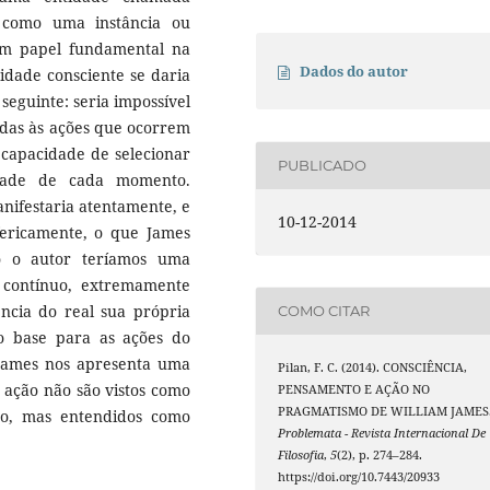
s como uma instância ou
a um papel fundamental na
Dados do autor
vidade consciente se daria
seguinte: seria impossível
odas às ações que ocorrem
 capacidade de selecionar
PUBLICADO
dade de cada momento.
nifestaria atentamente, e
10-12-2014
ericamente, o que James
o o autor teríamos uma
 contínuo, extremamente
ência do real sua própria
COMO CITAR
o base para as ações do
 James nos apresenta uma
Pilan, F. C. (2014). CONSCIÊNCIA,
ação não são vistos como
PENSAMENTO E AÇÃO NO
PRAGMATISMO DE WILLIAM JAMES
mo, mas entendidos como
Problemata - Revista Internacional De
Filosofia
,
5
(2), p. 274–284.
https://doi.org/10.7443/20933