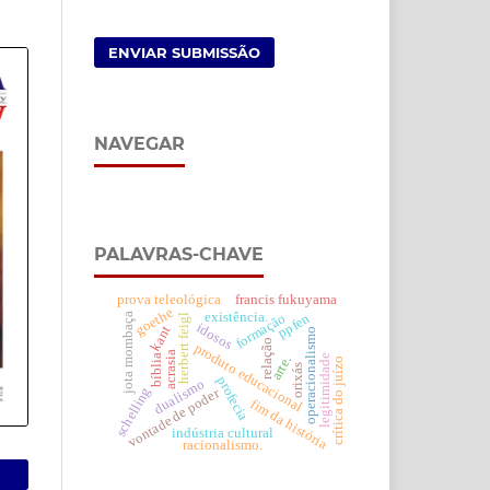
ENVIAR SUBMISSÃO
NAVEGAR
PALAVRAS-CHAVE
prova teleológica
francis fukuyama
goethe
existência.
jota mombaça
ppfen
formação
herbert feigl
idosos
kant
operacionalismo
relação
produto educacional
acrasia
legitimidade
bíblia
arte.
crítica do juízo
orixás
profecia
dualismo
schelling
vontade de poder
fim da história
indústria cultural
racionalismo.