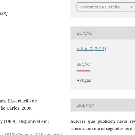
Fomatos de Citação
933]
EDIÇÃO
v. 5 n. 2 (2014)
SEÇÃO
Artigos
mes. Dissertação de
LICENÇA
ão Carlos, 2009.
y (1909). Disponível em:
Autores que publicam nesta rev
concordam com os seguintes termo
ey_1910b/Dewey_1910_toc.html
.