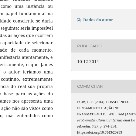
s como uma instância ou
a um papel fundamental na
Dados do autor
vidade consciente se daria
seguinte: seria impossível
odas às ações que ocorrem
 capacidade de selecionar
PUBLICADO
dade de cada momento.
nifestaria atentamente, e
10-12-2014
ericamente, o que James
o o autor teríamos uma
 contínuo, extremamente
ência do real sua própria
COMO CITAR
o base para as ações do
 James nos apresenta uma
Pilan, F. C. (2014). CONSCIÊNCIA,
ação não são vistos como
PENSAMENTO E AÇÃO NO
PRAGMATISMO DE WILLIAM JAMES
mo, mas entendidos como
Problemata - Revista Internacional De
Filosofia
,
5
(2), p. 274–284.
https://doi.org/10.7443/20933