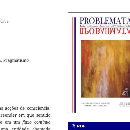
ituva
a, Pragmatismo
as noções de consciência,
reender em que sentido
m-se em um
fluxo contínuo
PDF
e uma entidade chamada