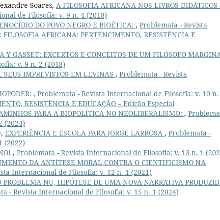
Alexandre Soares,
A FILOSOFIA AFRICANA NOS LIVROS DIDÁTICOS
nal de Filosofia: v. 9 n. 4 (2018)
ENOCÍDIO DO POVO NEGRO E BIOÉTICA:
,
Problemata - Revista
(2019): FILOSOFIA AFRICANA: PERTENCIMENTO, RESISTÊNCIA E
A Y GASSET: EXCERTOS E CONCEITOS DE UM FILÓSOFO MARGIN
fia: v. 9 n. 2 (2018)
E SEUS IMPREVISTOS EM LEVINAS
,
Problemata - Revista
BIOPODER:
,
Problemata - Revista Internacional de Filosofia: v. 10 n.
ENTO, RESISTÊNCIA E EDUCAÇÃO – Edição Especial
AMINHOS PARA A BIOPOLÍTICA NO NEOLIBERALISMO:
,
Problemat
 2 (2024)
e,
EXPERIÊNCIA E ESCOLA PARA JORGE LARROSA
,
Problemata -
 1 (2022)
NO!
,
Problemata - Revista Internacional de Filosofia: v. 13 n. 1 (20
UMENTO DA ANTÍTESE MORAL CONTRA O CIENTIFICISMO NA
ta Internacional de Filosofia: v. 12 n. 1 (2021)
O PROBLEMA-NU, HIPÓTESE DE UMA NOVA NARRATIVA PRODUZI
a - Revista Internacional de Filosofia: v. 15 n. 1 (2024)