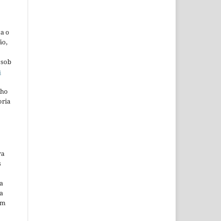
ta o
ão,
 sob
s
lho
oria
ra
s
a
a
em