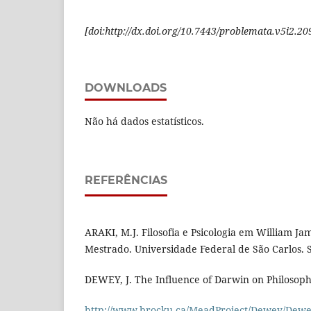
[doi:http://dx.doi.org/10.7443/problemata.v5i2.20
DOWNLOADS
Não há dados estatísticos.
REFERÊNCIAS
ARAKI, M.J. Filosofia e Psicologia em William Ja
Mestrado. Universidade Federal de São Carlos. S
DEWEY, J. The Influence of Darwin on Philosoph
http://www.brocku.ca/MeadProject/Dewey/Dew