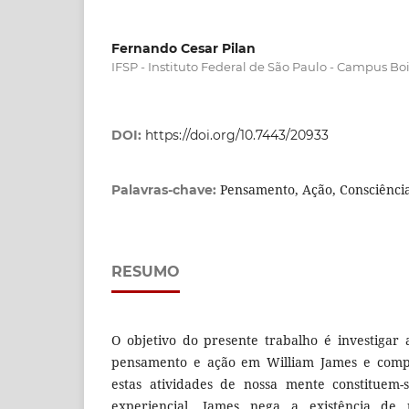
Fernando Cesar Pilan
IFSP - Instituto Federal de São Paulo - Campus Bo
DOI:
https://doi.org/10.7443/20933
Pensamento, Ação, Consciênci
Palavras-chave:
RESUMO
O objetivo do presente trabalho é investigar 
pensamento e ação em William James e comp
estas atividades de nossa mente constitue
experiencial. James nega a existência d