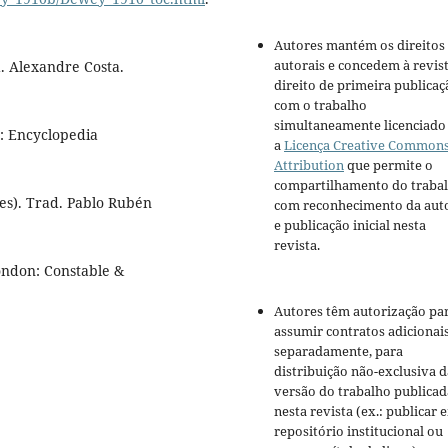
Autores mantém os direitos
autorais e concedem à revis
. Alexandre Costa.
direito de primeira publicaç
com o trabalho
simultaneamente licenciado
o: Encyclopedia
a
Licença Creative Common
Attribution
que permite o
compartilhamento do traba
ores). Trad. Pablo Rubén
com reconhecimento da aut
e publicação inicial nesta
revista.
ondon: Constable &
Autores têm autorização pa
assumir contratos adicionai
separadamente, para
distribuição não-exclusiva d
versão do trabalho publicad
nesta revista (ex.: publicar 
repositório institucional ou