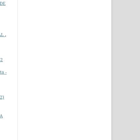
 DE
AL
,
 2
a -
22)
DA