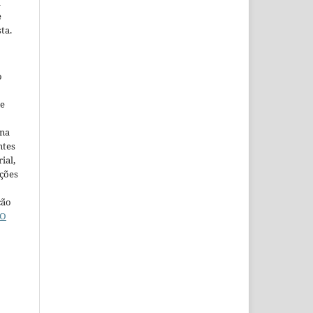
m
e
ta.
o
ne
ina
ntes
ial,
ações
ção
O