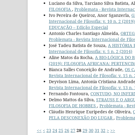
Luciano da Silva, Tarciano Silva Batista, 
FILOSOFIA
,
Problemata - Revista Internacio
Ivo Pereira de Queiroz, Anor Sganzerla,
G
Internacional de Filosofia: v. 10 n. 2 
EDUCAÇÃO – Edição Especial
Antonio Charles Santiago Almeida,
ORTEG
Problemata - Revista Internacional de Filoso
José Tadeu Batista de Souza,
A HISTÓRIA 
Internacional de Filosofia: v. 5 n. 2 (2014)
Aline Matos da Rocha,
A BIO-LÓGICA DO 
(2019): FILOSOFIA AFRICANA: PERTENCIM
Bianca Salles Conceição de Andrade,
OS C
Revista Internacional de Filosofia: v. 15 n.
Deyvison Lima, Antonia Cristiana Andrad
Revista Internacional de Filosofia: v. 13 n.
Fernando Fontoura,
CONTUDO, NO INFER
Delmo Mattos da Silva,
STRAUSS E O ARG
FILOSOFIA DE HOBBES
,
Problemata - Revis
Cláudio Henrique Euripedes de Oliveira,
PELA DESCONEXÃO DO LUGAR
,
Problemat
<<
<
23
24
25
26
27
28
29
30
31
32
>
>>