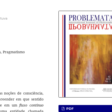
ituva
a, Pragmatismo
as noções de consciência,
reender em que sentido
m-se em um
fluxo contínuo
PDF
e uma entidade chamada