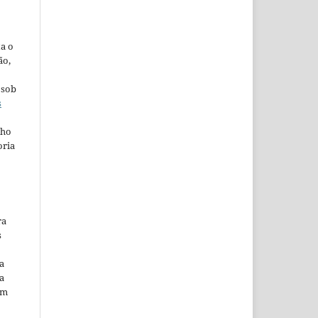
ta o
ão,
 sob
s
lho
oria
ra
s
a
a
em