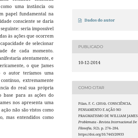
s como uma instância ou
a um papel fundamental na
Dados do autor
vidade consciente se daria
seguinte: seria impossível
odas às ações que ocorrem
 capacidade de selecionar
PUBLICADO
dade de cada momento.
nifestaria atentamente, e
10-12-2014
ericamente, o que James
o o autor teríamos uma
 contínuo, extremamente
ência do real sua própria
COMO CITAR
o base para as ações do
 James nos apresenta uma
Pilan, F. C. (2014). CONSCIÊNCIA,
ação não são vistos como
PENSAMENTO E AÇÃO NO
PRAGMATISMO DE WILLIAM JAMES
mo, mas entendidos como
Problemata - Revista Internacional De
Filosofia
,
5
(2), p. 274–284.
https://doi.org/10.7443/20933