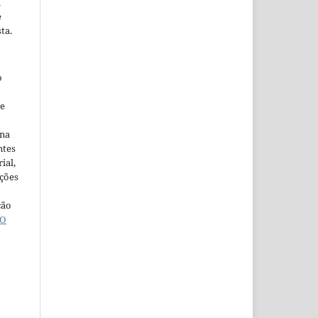
m
e
ta.
o
ne
ina
ntes
ial,
ações
ção
O