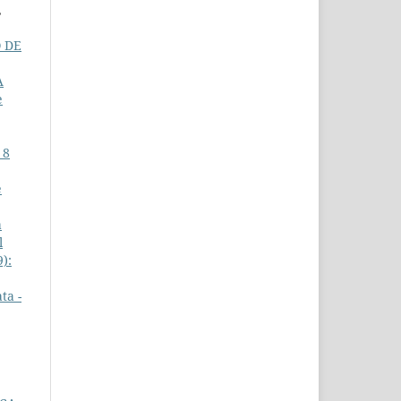
,
O DE
A
e
 8
e
a
l
9):
ta -