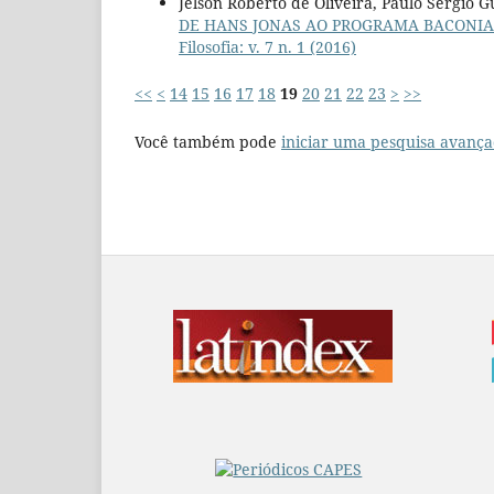
Jelson Roberto de Oliveira, Paulo Sérgio 
DE HANS JONAS AO PROGRAMA BACONIA
Filosofia: v. 7 n. 1 (2016)
<<
<
14
15
16
17
18
19
20
21
22
23
>
>>
Você também pode
iniciar uma pesquisa avança