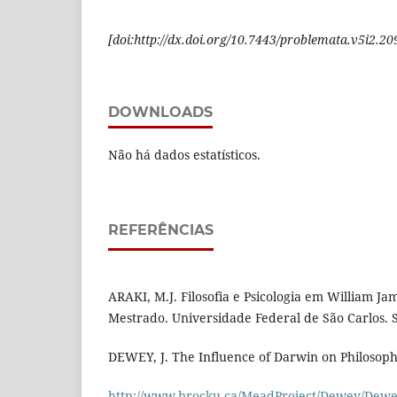
[doi:http://dx.doi.org/10.7443/problemata.v5i2.20
DOWNLOADS
Não há dados estatísticos.
REFERÊNCIAS
ARAKI, M.J. Filosofia e Psicologia em William Ja
Mestrado. Universidade Federal de São Carlos. S
DEWEY, J. The Influence of Darwin on Philosoph
http://www.brocku.ca/MeadProject/Dewey/Dew