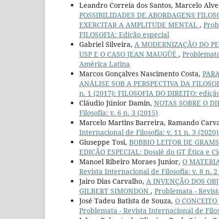
Leandro Correia dos Santos, Marcelo Alves
POSSIBILIDADES DE ABORDAGENS FILOS
EXERCITAR A AMPLITUDE MENTAL
,
Prob
FILOSOFIA: Edição especial
Gabriel Silveira,
A MODERNIZAÇÃO DO PE
USP E O CASO JEAN MAUGÜÉ
,
Problemata 
América Latina
Marcos Gonçalves Nascimento Costa,
PAR
ANÁLISE SOB A PERSPECTIVA DA FILOSO
n. 1 (2017): FILOSOFIA DO DIREITO: edição
Cláudio Júnior Damin,
NOTAS SOBRE O D
Filosofia: v. 6 n. 3 (2015)
Marcelo Martins Barreira, Ramando Carv
Internacional de Filosofia: v. 11 n. 3 (
Giuseppe Tosi,
BOBBIO LEITOR DE GRAMS
EDIÇÃO ESPECIAL: Dossiê do GT Ética e C
Manoel Ribeiro Moraes Junior,
O MATERI
Revista Internacional de Filosofia: v. 8 n. 2
Jairo Dias Carvalho,
A INVENÇÃO DOS OBJ
GILBERT SIMONDON
,
Problemata - Revista
José Tadeu Batista de Souza,
O CONCEITO
Problemata - Revista Internacional de Filoso