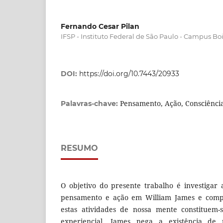
Fernando Cesar Pilan
IFSP - Instituto Federal de São Paulo - Campus Bo
DOI:
https://doi.org/10.7443/20933
Pensamento, Ação, Consciênci
Palavras-chave:
RESUMO
O objetivo do presente trabalho é investigar 
pensamento e ação em William James e comp
estas atividades de nossa mente constitue
experiencial. James nega a existência d