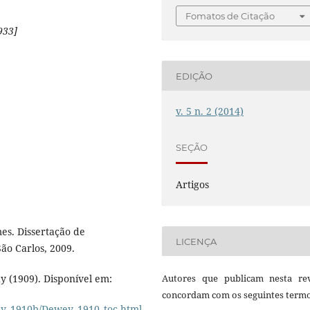
Fomatos de Citação
933]
EDIÇÃO
v. 5 n. 2 (2014)
SEÇÃO
Artigos
mes. Dissertação de
LICENÇA
ão Carlos, 2009.
y (1909). Disponível em:
Autores que publicam nesta rev
concordam com os seguintes termo
ey_1910b/Dewey_1910_toc.html
.