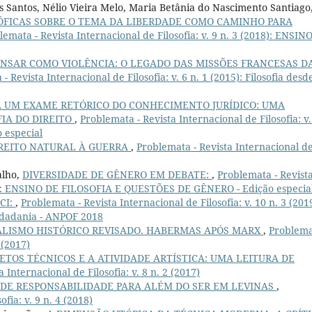
 Santos, Nélio Vieira Melo, Maria Betânia do Nascimento Santiago
ÓFICAS SOBRE O TEMA DA LIBERDADE COMO CAMINHO PARA
lemata - Revista Internacional de Filosofia: v. 9 n. 3 (2018): ENSIN
NSAR COMO VIOLÊNCIA: O LEGADO DAS MISSÕES FRANCESAS D
- Revista Internacional de Filosofia: v. 6 n. 1 (2015): Filosofia desd
A UM EXAME RETÓRICO DO CONHECIMENTO JURÍDICO: UMA
FIA DO DIREITO
,
Problemata - Revista Internacional de Filosofia: v.
 especial
IREITO NATURAL À GUERRA
,
Problemata - Revista Internacional d
alho,
DIVERSIDADE DE GÊNERO EM DEBATE:
,
Problemata - Revist
2020): ENSINO DE FILOSOFIA E QUESTÕES DE GÊNERO - Edição especia
CI:
,
Problemata - Revista Internacional de Filosofia: v. 10 n. 3 (201
idadania - ANPOF 2018
ALISMO HISTÓRICO REVISADO. HABERMAS APÓS MARX
,
Problema
 (2017)
ETOS TÉCNICOS E A ATIVIDADE ARTÍSTICA: UMA LEITURA DE
 Internacional de Filosofia: v. 8 n. 2 (2017)
 DE RESPONSABILIDADE PARA ALÉM DO SER EM LEVINAS
,
fia: v. 9 n. 4 (2018)