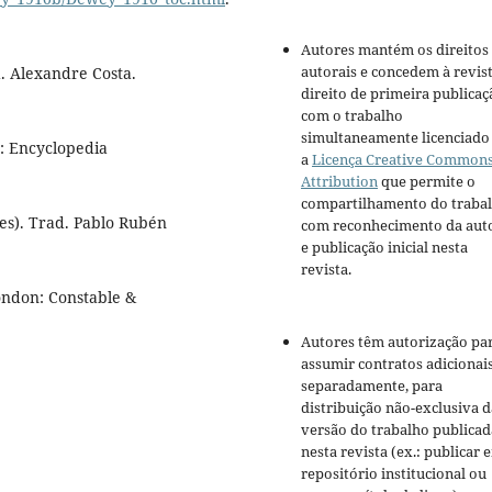
Autores mantém os direitos
autorais e concedem à revis
. Alexandre Costa.
direito de primeira publicaç
com o trabalho
simultaneamente licenciado
o: Encyclopedia
a
Licença Creative Common
Attribution
que permite o
compartilhamento do traba
ores). Trad. Pablo Rubén
com reconhecimento da aut
e publicação inicial nesta
revista.
ondon: Constable &
Autores têm autorização pa
assumir contratos adicionai
separadamente, para
distribuição não-exclusiva d
versão do trabalho publicad
nesta revista (ex.: publicar 
repositório institucional ou