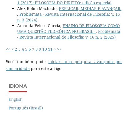
1 (2017): FILOSOFIA DO DIREITO: edição especial
Alex Rolim Machado,
EXPLICAR, MEDIAR E AVANÇAR:
,
Problemata - Revista Internacional de Filosofia: v. 15
n. 3 (2024)
Amanda Veloso Garcia,
ENSINO DE FILOSOFIA COMO
UMA QUESTÃO FILOSÓFICA NO BRASIL:
,
Problemata
- Revista Internacional de Filosofia: v. 16 n. 2 (2025)
<<
<
2
3
4
5
6
7
8
9
10
11
>
>>
Você também pode
iniciar uma pesquisa avançada por
similaridade
para este artigo.
IDIOMA
English
Português (Brasil)