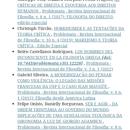
CRÍTICAS DE DIREITA E ESQUERDA AOS DIREITOS
HUMANOS
,
Problemata - Revista Internacional de
Filosofia: v. 8 n. 1 (2017): FILOSOFIA DO DIREITO:
edição especial
Christoph Türcke,
HORKHEIMER E AS TENTAÇÕES DA
TEORIA CRÍTICA
,
Problemata - Revista Internacional
de Filosofia: v. 10 n. 4 (2019): MARXISMO E TEORIA
CRÍTICA - Edição Especial
Belén Castellanos Rodríguez,
LOS NOMBRES DEL
INCONSCIENTE EN LA FILOSOFÍA GRIEGA
[doi:
10.7443/problemata.v3i1.12228]
,
Problemata -
Revista Internacional de Filosofia: v. 3 n. 1 (2012)
Gabriel Silveira,
A MODERNIZAÇÃO DO PENSAR
COMO VIOLÊNCIA: O LEGADO DAS MISSÕES
FRANCESAS DA USP E O CASO JEAN MAUGÜÉ
,
Problemata - Revista Internacional de Filosofia: v. 6 n.
1 (2015): Filosofia desde América Latina
Felipe Onisto, Danielly Borguezan,
SER E AGIR – DA
ORDEM TRINITÁRIA AO GOVERNO DO MUNDO,
IMPLICAÇÕES DE UMA GENEALOGIA TEOLÓGICA DA
OIKONOMIA À LUZ DE GIORGIO AGAMBEN
,
Problemata - Revista Internacional de Filosofia: v. 8 n.