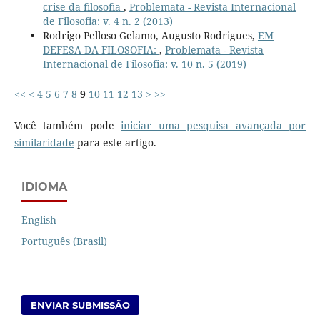
crise da filosofia
,
Problemata - Revista Internacional
de Filosofia: v. 4 n. 2 (2013)
Rodrigo Pelloso Gelamo, Augusto Rodrigues,
EM
DEFESA DA FILOSOFIA:
,
Problemata - Revista
Internacional de Filosofia: v. 10 n. 5 (2019)
<<
<
4
5
6
7
8
9
10
11
12
13
>
>>
Você também pode
iniciar uma pesquisa avançada por
similaridade
para este artigo.
IDIOMA
English
Português (Brasil)
ENVIAR SUBMISSÃO