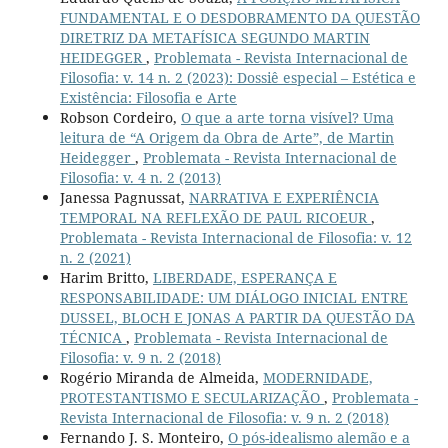
FUNDAMENTAL E O DESDOBRAMENTO DA QUESTÃO
DIRETRIZ DA METAFÍSICA SEGUNDO MARTIN
HEIDEGGER
,
Problemata - Revista Internacional de
Filosofia: v. 14 n. 2 (2023): Dossiê especial – Estética e
Existência: Filosofia e Arte
Robson Cordeiro,
O que a arte torna visível? Uma
leitura de “A Origem da Obra de Arte”, de Martin
Heidegger
,
Problemata - Revista Internacional de
Filosofia: v. 4 n. 2 (2013)
Janessa Pagnussat,
NARRATIVA E EXPERIÊNCIA
TEMPORAL NA REFLEXÃO DE PAUL RICOEUR
,
Problemata - Revista Internacional de Filosofia: v. 12
n. 2 (2021)
Harim Britto,
LIBERDADE, ESPERANÇA E
RESPONSABILIDADE: UM DIÁLOGO INICIAL ENTRE
DUSSEL, BLOCH E JONAS A PARTIR DA QUESTÃO DA
TÉCNICA
,
Problemata - Revista Internacional de
Filosofia: v. 9 n. 2 (2018)
Rogério Miranda de Almeida,
MODERNIDADE,
PROTESTANTISMO E SECULARIZAÇÃO
,
Problemata -
Revista Internacional de Filosofia: v. 9 n. 2 (2018)
Fernando J. S. Monteiro,
O pós-idealismo alemão e a