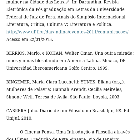
mulher na Cidade das Letras”. In: Darandina. Revista
Eletrônica da Pós-graduação em Letras da Universidade
Federal de Juiz de Fora. Anais do Simpósio Internacional
Literatura, Crítica, Cultura V: Literatura e Política.
http://www.ufjf.br/darandina/eventos-2011/comunicacoes/
Acesso em 22/01/2015.
BERRÍOS, Mario, e KOHAN, Walter Omar. Una outra mirada:
niños y niñas filosofando em América Latina. México, DF:
Universidad Iberoamericana Golfo Centro, 1995.
BINGEMER, Maria Clara Lucchetti; YUNES, Eliana (org.).
Mulheres de Palavra: Hannah Arendt, Cecília Meireles,
Simone Weil, Teresa de Ávila. São Paulo: Loyola, 2003.
CABRERA Julio. Diário de um Filósofo no Brasil. Ijuí, RS: Ed.
Unijuí, 2010.
______. O Cinema Pensa. Uma Introdução à Filosofia através
dos Filmes. Tradução de Ryta Vinagre. Rio de Janeiro: