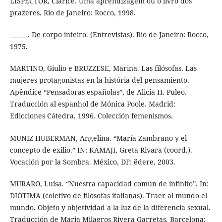
LISPECTOR, Clarice. Uma aprendizagem ou o livro dos
prazeres. Rio de Janeiro: Rocco, 1998.
______. De corpo inteiro. (Entrevistas). Rio de Janeiro: Rocco,
1975.
MARTINO, Giulio e BRUZZESE, Marina. Las filósofas. Las
mujeres protagonistas en la história del pensamiento.
Apêndice “Pensadoras españolas”, de Alicia H. Puleo.
Traducción al espanhol de Mónica Poole. Madrid:
Edicciones Cátedra, 1996. Colección femenismos.
MUNIZ-HUBERMAN, Angelina. “María Zambrano y el
concepto de exilio.” IN: KAMAJI, Greta Rivara (coord.).
Vocación por la Sombra. México, DF: ӗdere, 2003.
MURARO, Luisa. “Nuestra capacidad común de infinito”. In:
DIÓTIMA (coletivo de filósofas italianas). Traer al mundo el
mundo. Objeto y objetividad a la luz de la diferencia sexual.
Traducción de Maria Milagros Rivera Garretas. Barcelona: