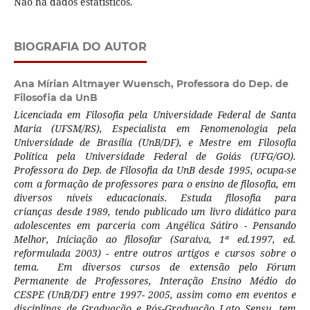
Não há dados estatísticos.
BIOGRAFIA DO AUTOR
Ana Mírian Altmayer Wuensch,
Professora do Dep. de
Filosofia da UnB
Licenciada em Filosofia pela Universidade Federal de Santa
Maria (UFSM/RS), Especialista em Fenomenologia pela
Universidade de Brasília (UnB/DF), e Mestre em Filosofia
Política pela Universidade Federal de Goiás (UFG/GO).
Professora do Dep. de Filosofia da UnB desde 1995, ocupa-se
com a formação de professores para o ensino de filosofia, em
diversos níveis educacionais. Estuda filosofia para
crianças desde 1989, tendo publicado um livro didático para
adolescentes em parceria com Angélica Sátiro - Pensando
Melhor, Iniciação ao filosofar (Saraiva, 1ª ed.1997, ed.
reformulada 2003) - entre outros artigos e cursos sobre o
tema. Em diversos cursos de extensão pelo Fórum
Permanente de Professores, Interação Ensino Médio do
CESPE (UnB/DF) entre 1997- 2005, assim como em eventos e
disciplinas de Graduação e Pós-Graduação Lato Sensu, tem