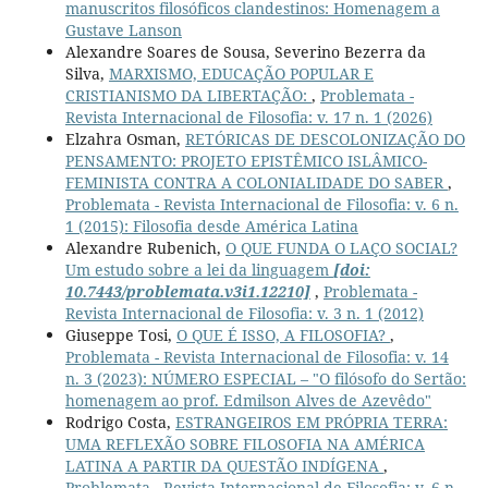
manuscritos filosóficos clandestinos: Homenagem a
Gustave Lanson
Alexandre Soares de Sousa, Severino Bezerra da
Silva,
MARXISMO, EDUCAÇÃO POPULAR E
CRISTIANISMO DA LIBERTAÇÃO:
,
Problemata -
Revista Internacional de Filosofia: v. 17 n. 1 (2026)
Elzahra Osman,
RETÓRICAS DE DESCOLONIZAÇÃO DO
PENSAMENTO: PROJETO EPISTÊMICO ISLÂMICO-
FEMINISTA CONTRA A COLONIALIDADE DO SABER
,
Problemata - Revista Internacional de Filosofia: v. 6 n.
1 (2015): Filosofia desde América Latina
Alexandre Rubenich,
O QUE FUNDA O LAÇO SOCIAL?
Um estudo sobre a lei da linguagem
[doi:
10.7443/problemata.v3i1.12210]
,
Problemata -
Revista Internacional de Filosofia: v. 3 n. 1 (2012)
Giuseppe Tosi,
O QUE É ISSO, A FILOSOFIA?
,
Problemata - Revista Internacional de Filosofia: v. 14
n. 3 (2023): NÚMERO ESPECIAL – "O filósofo do Sertão:
homenagem ao prof. Edmilson Alves de Azevêdo"
Rodrigo Costa,
ESTRANGEIROS EM PRÓPRIA TERRA:
UMA REFLEXÃO SOBRE FILOSOFIA NA AMÉRICA
LATINA A PARTIR DA QUESTÃO INDÍGENA
,
Problemata - Revista Internacional de Filosofia: v. 6 n.