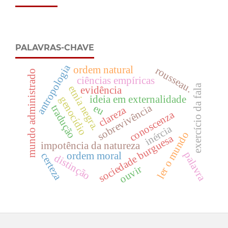
PALAVRAS-CHAVE
antropologia
ordem natural
rousseau.
mundo administrado
ciências empíricas
exercício da fala
etnia negra.
evidência
ideia em externalidade
genocídio
sobrevivência
eu
tradução
clareza
conoscenza
inércia
ler o mundo
sociedade burguesa
impotência da natureza
palavra
ordem moral
certeza
distinção
ouvir