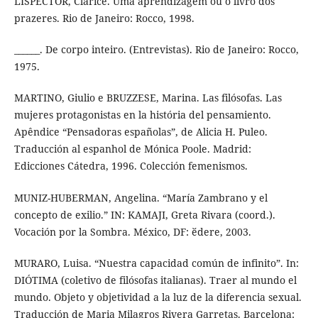
LISPECTOR, Clarice. Uma aprendizagem ou o livro dos
prazeres. Rio de Janeiro: Rocco, 1998.
______. De corpo inteiro. (Entrevistas). Rio de Janeiro: Rocco,
1975.
MARTINO, Giulio e BRUZZESE, Marina. Las filósofas. Las
mujeres protagonistas en la história del pensamiento.
Apêndice “Pensadoras españolas”, de Alicia H. Puleo.
Traducción al espanhol de Mónica Poole. Madrid:
Edicciones Cátedra, 1996. Colección femenismos.
MUNIZ-HUBERMAN, Angelina. “María Zambrano y el
concepto de exilio.” IN: KAMAJI, Greta Rivara (coord.).
Vocación por la Sombra. México, DF: ӗdere, 2003.
MURARO, Luisa. “Nuestra capacidad común de infinito”. In:
DIÓTIMA (coletivo de filósofas italianas). Traer al mundo el
mundo. Objeto y objetividad a la luz de la diferencia sexual.
Traducción de Maria Milagros Rivera Garretas. Barcelona: