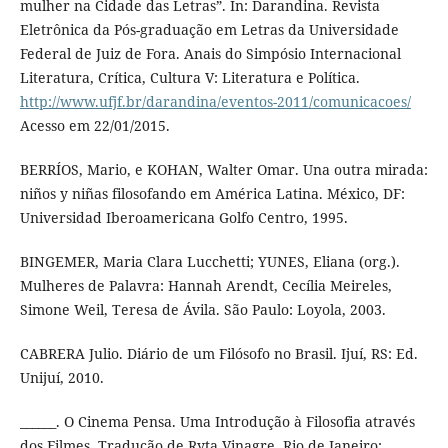
mulher na Cidade das Letras”. In: Darandina. Revista
Eletrônica da Pós-graduação em Letras da Universidade
Federal de Juiz de Fora. Anais do Simpósio Internacional
Literatura, Crítica, Cultura V: Literatura e Política.
http://www.ufjf.br/darandina/eventos-2011/comunicacoes/
Acesso em 22/01/2015.
BERRÍOS, Mario, e KOHAN, Walter Omar. Una outra mirada:
niños y niñas filosofando em América Latina. México, DF:
Universidad Iberoamericana Golfo Centro, 1995.
BINGEMER, Maria Clara Lucchetti; YUNES, Eliana (org.).
Mulheres de Palavra: Hannah Arendt, Cecília Meireles,
Simone Weil, Teresa de Ávila. São Paulo: Loyola, 2003.
CABRERA Julio. Diário de um Filósofo no Brasil. Ijuí, RS: Ed.
Unijuí, 2010.
______. O Cinema Pensa. Uma Introdução à Filosofia através
dos Filmes. Tradução de Ryta Vinagre. Rio de Janeiro: