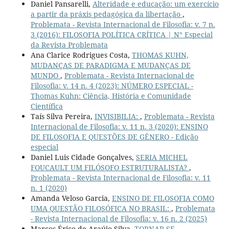
Daniel Pansarelli,
Alteridade e educação: um exercício
a partir da práxis pedagógica da libertação
,
Problemata - Revista Internacional de Filosofia: v. 7 n.
3 (2016): FILOSOFIA POLÍTICA CRÍTICA | N° Especial
da Revista Problemata
Ana Clarice Rodrigues Costa,
THOMAS KUHN,
MUDANÇAS DE PARADIGMA E MUDANÇAS DE
MUNDO
,
Problemata - Revista Internacional de
Filosofia: v. 14 n. 4 (2023): NÚMERO ESPECIAL -
Thomas Kuhn: Ciência, História e Comunidade
Científica
Taís Silva Pereira,
INVISIBILIA:
,
Problemata - Revista
Internacional de Filosofia: v. 11 n. 3 (2020): ENSINO
DE FILOSOFIA E QUESTÕES DE GÊNERO - Edição
especial
Daniel Luis Cidade Gonçalves,
SERIA MICHEL
FOUCAULT UM FILÓSOFO ESTRUTURALISTA?
,
Problemata - Revista Internacional de Filosofia: v. 11
n. 1 (2020)
Amanda Veloso Garcia,
ENSINO DE FILOSOFIA COMO
UMA QUESTÃO FILOSÓFICA NO BRASIL:
,
Problemata
- Revista Internacional de Filosofia: v. 16 n. 2 (2025)
Marcos Érico de Araújo Silva,
TORNAR-SE