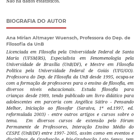
Não há dados estatísticos.
BIOGRAFIA DO AUTOR
Ana Mírian Altmayer Wuensch,
Professora do Dep. de
Filosofia da UnB
Licenciada em Filosofia pela Universidade Federal de Santa
Maria (UFSM/RS), Especialista em Fenomenologia pela
Universidade de Brasília (UnB/DF), e Mestre em Filosofia
Política pela Universidade Federal de Goiás (UFG/GO).
Professora do Dep. de Filosofia da UnB desde 1995, ocupa-se
com a formação de professores para o ensino de filosofia, em
diversos níveis educacionais. Estuda filosofia para
crianças desde 1989, tendo publicado um livro didático para
adolescentes em parceria com Angélica Sátiro - Pensando
Melhor, Iniciação ao filosofar (Saraiva, 1ª ed.1997, ed.
reformulada 2003) - entre outros artigos e cursos sobre o
tema. Em diversos cursos de extensão pelo Fórum
Permanente de Professores, Interação Ensino Médio do
CESPE (UnB/DF) entre 1997- 2005, assim como em eventos e
disciplinas de Graduação e Pós-Graduação Lato Sensu, tem