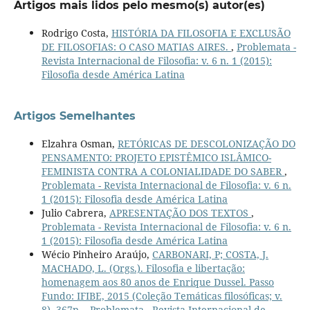
Artigos mais lidos pelo mesmo(s) autor(es)
Rodrigo Costa,
HISTÓRIA DA FILOSOFIA E EXCLUSÃO
DE FILOSOFIAS: O CASO MATIAS AIRES.
,
Problemata -
Revista Internacional de Filosofia: v. 6 n. 1 (2015):
Filosofia desde América Latina
Artigos Semelhantes
Elzahra Osman,
RETÓRICAS DE DESCOLONIZAÇÃO DO
PENSAMENTO: PROJETO EPISTÊMICO ISLÂMICO-
FEMINISTA CONTRA A COLONIALIDADE DO SABER
,
Problemata - Revista Internacional de Filosofia: v. 6 n.
1 (2015): Filosofia desde América Latina
Julio Cabrera,
APRESENTAÇÃO DOS TEXTOS
,
Problemata - Revista Internacional de Filosofia: v. 6 n.
1 (2015): Filosofia desde América Latina
Wécio Pinheiro Araújo,
CARBONARI, P; COSTA, J.
MACHADO, L. (Orgs.). Filosofia e libertação:
homenagem aos 80 anos de Enrique Dussel. Passo
Fundo: IFIBE, 2015 (Coleção Temáticas filosóficas; v.
8), 367p.
,
Problemata - Revista Internacional de