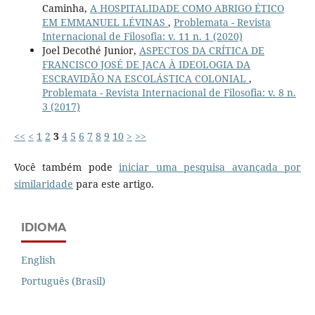
Caminha,
A HOSPITALIDADE COMO ABRIGO ÉTICO
EM EMMANUEL LÉVINAS
,
Problemata - Revista
Internacional de Filosofia: v. 11 n. 1 (2020)
Joel Decothé Junior,
ASPECTOS DA CRÍTICA DE
FRANCISCO JOSÉ DE JACA À IDEOLOGIA DA
ESCRAVIDÃO NA ESCOLÁSTICA COLONIAL
,
Problemata - Revista Internacional de Filosofia: v. 8 n.
3 (2017)
<<
<
1
2
3
4
5
6
7
8
9
10
>
>>
Você também pode
iniciar uma pesquisa avançada por
similaridade
para este artigo.
IDIOMA
English
Português (Brasil)