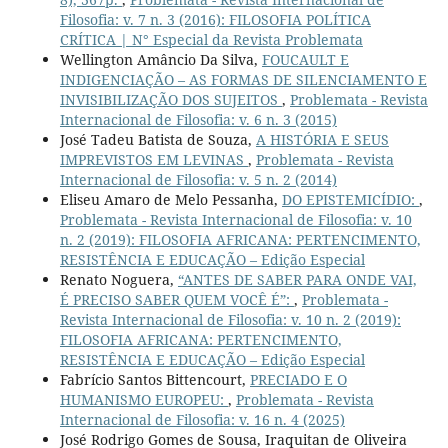
Filosofia: v. 7 n. 3 (2016): FILOSOFIA POLÍTICA
CRÍTICA | N° Especial da Revista Problemata
Wellington Amâncio Da Silva,
FOUCAULT E
INDIGENCIAÇÃO – AS FORMAS DE SILENCIAMENTO E
INVISIBILIZAÇÃO DOS SUJEITOS
,
Problemata - Revista
Internacional de Filosofia: v. 6 n. 3 (2015)
José Tadeu Batista de Souza,
A HISTÓRIA E SEUS
IMPREVISTOS EM LEVINAS
,
Problemata - Revista
Internacional de Filosofia: v. 5 n. 2 (2014)
Eliseu Amaro de Melo Pessanha,
DO EPISTEMICÍDIO:
,
Problemata - Revista Internacional de Filosofia: v. 10
n. 2 (2019): FILOSOFIA AFRICANA: PERTENCIMENTO,
RESISTÊNCIA E EDUCAÇÃO – Edição Especial
Renato Noguera,
“ANTES DE SABER PARA ONDE VAI,
É PRECISO SABER QUEM VOCÊ É”:
,
Problemata -
Revista Internacional de Filosofia: v. 10 n. 2 (2019):
FILOSOFIA AFRICANA: PERTENCIMENTO,
RESISTÊNCIA E EDUCAÇÃO – Edição Especial
Fabrício Santos Bittencourt,
PRECIADO E O
HUMANISMO EUROPEU:
,
Problemata - Revista
Internacional de Filosofia: v. 16 n. 4 (2025)
José Rodrigo Gomes de Sousa, Iraquitan de Oliveira