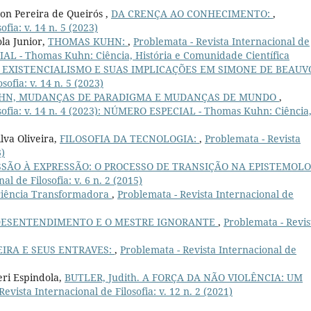
on Pereira de Queirós ,
DA CRENÇA AO CONHECIMENTO:
,
fia: v. 14 n. 5 (2023)
la Junior,
THOMAS KUHN:
,
Problemata - Revista Internacional de
IAL - Thomas Kuhn: Ciência, História e Comunidade Científica
 EXISTENCIALISMO E SUAS IMPLICAÇÕES EM SIMONE DE BEAUVO
sofia: v. 14 n. 5 (2023)
HN, MUDANÇAS DE PARADIGMA E MUDANÇAS DE MUNDO
,
sofia: v. 14 n. 4 (2023): NÚMERO ESPECIAL - Thomas Kuhn: Ciência
lva Oliveira,
FILOSOFIA DA TECNOLOGIA:
,
Problemata - Revista
3)
SSÃO À EXPRESSÃO: O PROCESSO DE TRANSIÇÃO NA EPISTEMOL
l de Filosofia: v. 6 n. 2 (2015)
iência Transformadora
,
Problemata - Revista Internacional de
O DESENTENDIMENTO E O MESTRE IGNORANTE
,
Problemata - Revis
EIRA E SEUS ENTRAVES:
,
Problemata - Revista Internacional de
eri Espindola,
BUTLER, Judith. A FORÇA DA NÃO VIOLÊNCIA: UM
evista Internacional de Filosofia: v. 12 n. 2 (2021)