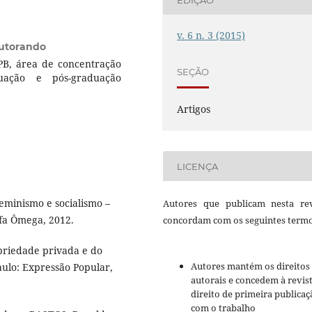
v. 6 n. 3 (2015)
utorando
PB, área de concentração
SEÇÃO
ação e pós-graduação
Artigos
LICENÇA
eminismo e socialismo –
Autores que publicam nesta rev
lfa Ômega, 2012.
concordam com os seguintes termo
priedade privada e do
Autores mantém os direitos
ulo: Expressão Popular,
autorais e concedem à revis
direito de primeira publicaç
com o trabalho