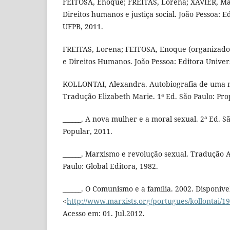
FEITOSA, Enoque; FREITAS, Lorena; XAVIER, Ma
Direitos humanos e justiça social. João Pessoa: E
UFPB, 2011.
FREITAS, Lorena; FEITOSA, Enoque (organizado
e Direitos Humanos. João Pessoa: Editora Univer
KOLLONTAI, Alexandra. Autobiografia de uma 
Tradução Elizabeth Marie. 1ª Ed. São Paulo: Prop
______. A nova mulher e a moral sexual. 2ª Ed. S
Popular, 2011.
______. Marxismo e revolução sexual. Tradução A
Paulo: Global Editora, 1982.
______. O Comunismo e a família. 2002. Disponíve
<
http://www.marxists.org/portugues/kollontai/
Acesso em: 01. Jul.2012.