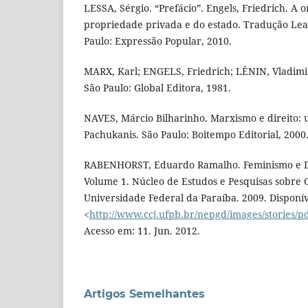
LESSA, Sérgio. “Prefácio”. Engels, Friedrich. A o
propriedade privada e do estado. Tradução Lea
Paulo: Expressão Popular, 2010.
MARX, Karl; ENGELS, Friedrich; LÊNIN, Vladimir
São Paulo: Global Editora, 1981.
NAVES, Márcio Bilharinho. Marxismo e direito:
Pachukanis. São Paulo: Boitempo Editorial, 2000
RABENHORST, Eduardo Ramalho. Feminismo e Dir
Volume 1. Núcleo de Estudos e Pesquisas sobre 
Universidade Federal da Paraíba. 2009. Disponí
<
http://www.ccj.ufpb.br/nepgd/images/stories/p
Acesso em: 11. Jun. 2012.
Artigos Semelhantes