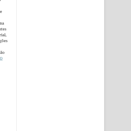
ne
ina
ntes
ial,
ações
ção
O