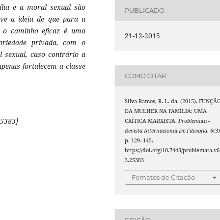
ília e a moral sexual são
PUBLICADO
lve a ideia de que para a
s o caminho eficaz é uma
21-12-2015
opriedade privada, com o
 sexual, caso contrário a
apenas fortalecem a classe
COMO CITAR
Silva Ramos, R. L. da. (2015). FUNÇÃ
DA MULHER NA FAMÍLIA: UMA
5383]
CRÍTICA MARXISTA.
Problemata -
Revista Internacional De Filosofia
,
6
(3)
p. 129–145.
https://doi.org/10.7443/problemata.v6
3.25383
Fomatos de Citação
EDIÇÃO