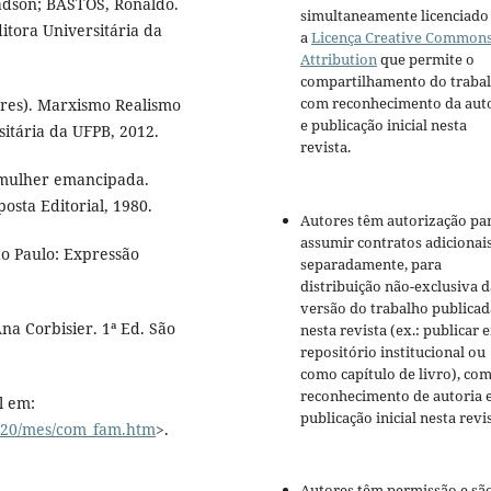
dson; BASTOS, Ronaldo.
simultaneamente licenciado
ditora Universitária da
a
Licença Creative Common
Attribution
que permite o
compartilhamento do traba
com reconhecimento da aut
res). Marxismo Realismo
e publicação inicial nesta
sitária da UFPB, 2012.
revista.
mulher emancipada.
osta Editorial, 1980.
Autores têm autorização pa
assumir contratos adicionai
ão Paulo: Expressão
separadamente, para
distribuição não-exclusiva d
versão do trabalho publicad
na Corbisier. 1ª Ed. São
nesta revista (ex.: publicar 
repositório institucional ou
como capítulo de livro), co
reconhecimento de autoria 
l em:
publicação inicial nesta revis
1920/mes/com_fam.htm
>.
Autores têm permissão e sã