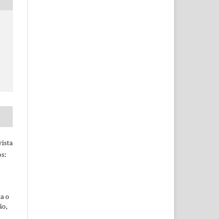
ista
s:
ta o
ão,