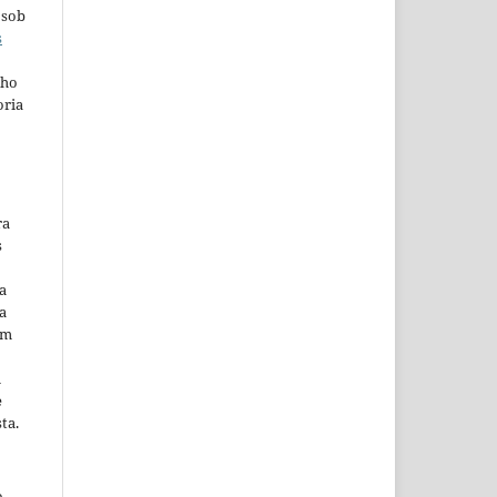
 sob
s
lho
oria
ra
s
a
a
em
m
e
ta.
o