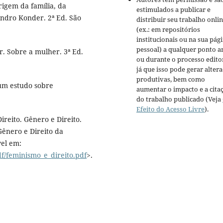
rigem da família, da
estimulados a publicar e
ndro Konder. 2ª Ed. São
distribuir seu trabalho onli
(ex.: em repositórios
institucionais ou na sua pág
pessoal) a qualquer ponto a
. Sobre a mulher. 3ª Ed.
ou durante o processo editor
já que isso pode gerar alter
produtivas, bem como
 um estudo sobre
aumentar o impacto e a cita
.
do trabalho publicado (Veja
Efeito do Acesso Livre
).
eito. Gênero e Direito.
Gênero e Direito da
vel em:
df/feminismo_e_direito.pdf
>.