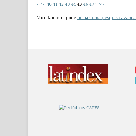
<<
<
40
41
42
43
44
45
46
47
>
>>
Você também pode
iniciar uma pesquisa avança