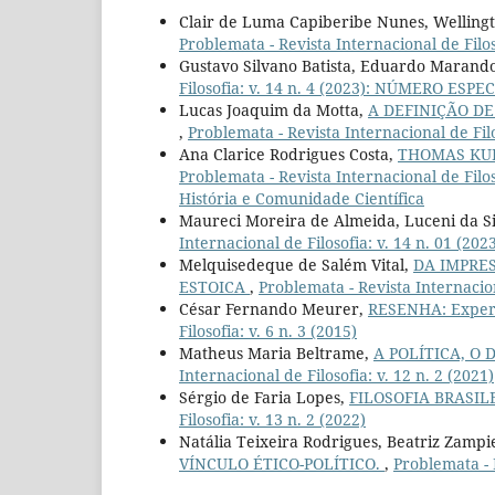
Clair de Luma Capiberibe Nunes, Wellingt
Problemata - Revista Internacional de Filoso
Gustavo Silvano Batista, Eduardo Marando
Filosofia: v. 14 n. 4 (2023): NÚMERO ESPEC
Lucas Joaquim da Motta,
A DEFINIÇÃO DE
,
Problemata - Revista Internacional de Filo
Ana Clarice Rodrigues Costa,
THOMAS KU
Problemata - Revista Internacional de Filo
História e Comunidade Científica
Maureci Moreira de Almeida, Luceni da Si
Internacional de Filosofia: v. 14 n. 01 (202
Melquisedeque de Salém Vital,
DA IMPRE
ESTOICA
,
Problemata - Revista Internaciona
César Fernando Meurer,
RESENHA: Exper
Filosofia: v. 6 n. 3 (2015)
Matheus Maria Beltrame,
A POLÍTICA, 
Internacional de Filosofia: v. 12 n. 2 (2021)
Sérgio de Faria Lopes,
FILOSOFIA BRASIL
Filosofia: v. 13 n. 2 (2022)
Natália Teixeira Rodrigues, Beatriz Zampi
VÍNCULO ÉTICO-POLÍTICO.
,
Problemata - R