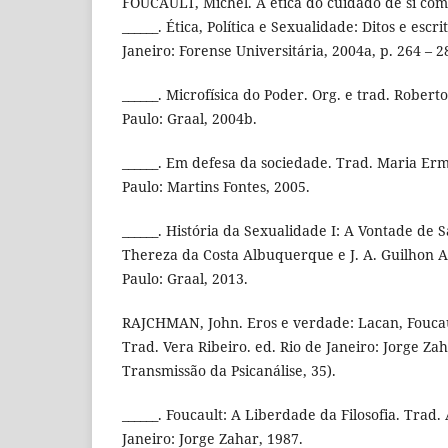
FOUCAULT, Michel. A ética do cuidado de si como
______. Ética, Política e Sexualidade: Ditos e escri
Janeiro: Forense Universitária, 2004a, p. 264 – 2
______. Microfísica do Poder. Org. e trad. Rober
Paulo: Graal, 2004b.
______. Em defesa da sociedade. Trad. Maria Erm
Paulo: Martins Fontes, 2005.
______. História da Sexualidade I: A Vontade de 
Thereza da Costa Albuquerque e J. A. Guilhon A
Paulo: Graal, 2013.
RAJCHMAN, John. Eros e verdade: Lacan, Foucaul
Trad. Vera Ribeiro. ed. Rio de Janeiro: Jorge Za
Transmissão da Psicanálise, 35).
______. Foucault: A Liberdade da Filosofia. Trad.
Janeiro: Jorge Zahar, 1987.