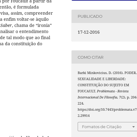
a por Foucault a partir da
 então, é formulada
 visa, assim, compreender
PUBLICADO
a enfim voltar-se àquilo
 Saber
, chama de “ironia”
 analisar o entendimento
17-12-2016
 de tal modo que ao final
a da constituição do
COMO CITAR
Barki Minkovicius, D. (2016). PODER,
SEXUALIDADE E LIBERDADE:
CONSTITUIÇÃO DO SUJEITO EM
FOUCAULT.
Problemata - Revista
Internacional De Filosofia
,
7
(2), p. 204
224.
https://doi.org/10.7443/problemata.v7
2.29914
Fomatos de Citação