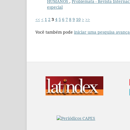
HUMANOS
,
Problemata - Revista Internac
especial
<<
<
1
2
3
4
5
6
7
8
9
10
>
>>
Você também pode
iniciar uma pesquisa avança