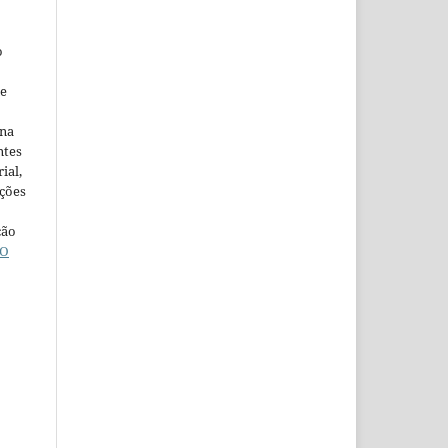
o
ne
ina
ntes
ial,
ações
ção
O