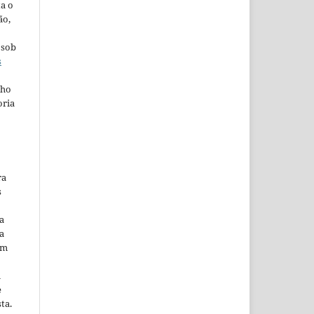
ta o
ão,
 sob
s
lho
oria
ra
s
a
a
em
m
e
ta.