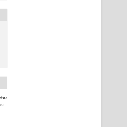
ista
s: