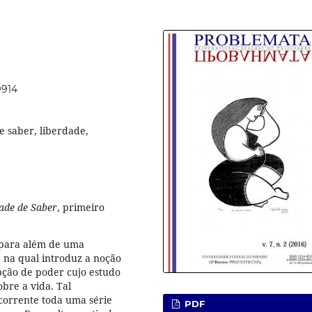
9914
e saber, liberdade,
ade de Saber
, primeiro
 para além de uma
, na qual introduz a noção
pção de poder cujo estudo
obre a vida. Tal
ecorrente toda uma série
PDF