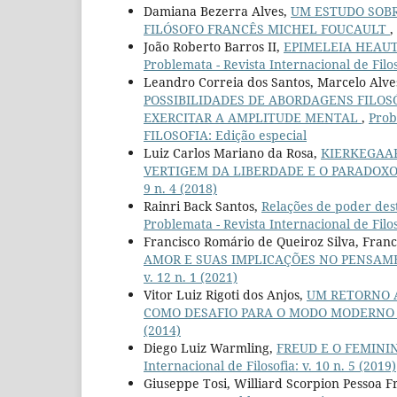
Damiana Bezerra Alves,
UM ESTUDO SOBRE
FILÓSOFO FRANCÊS MICHEL FOUCAULT
,
João Roberto Barros II,
EPIMELEIA HEAU
Problemata - Revista Internacional de Filoso
Leandro Correia dos Santos, Marcelo Alves
POSSIBILIDADES DE ABORDAGENS FILOS
EXERCITAR A AMPLITUDE MENTAL
,
Prob
FILOSOFIA: Edição especial
Luiz Carlos Mariano da Rosa,
KIERKEGAAR
VERTIGEM DA LIBERDADE E O PARADOX
9 n. 4 (2018)
Rainri Back Santos,
Relações de poder des
Problemata - Revista Internacional de Filoso
Francisco Romário de Queiroz Silva, Franc
AMOR E SUAS IMPLICAÇÕES NO PENSA
v. 12 n. 1 (2021)
Vitor Luiz Rigoti dos Anjos,
UM RETORNO A
COMO DESAFIO PARA O MODO MODERNO
(2014)
Diego Luiz Warmling,
FREUD E O FEMIN
Internacional de Filosofia: v. 10 n. 5 (2019)
Giuseppe Tosi, Williard Scorpion Pessoa F