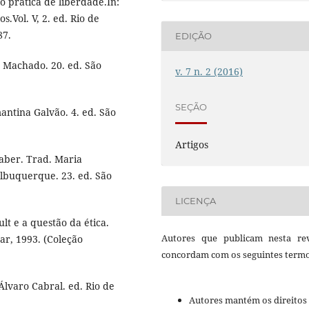
 prática de liberdade.In:
tos.Vol. V, 2. ed. Rio de
87.
EDIÇÃO
to Machado. 20. ed. São
v. 7 n. 2 (2016)
SEÇÃO
antina Galvão. 4. ed. São
Artigos
Saber. Trad. Maria
lbuquerque. 23. ed. São
LICENÇA
t e a questão da ética.
Autores que publicam nesta rev
har, 1993. (Coleção
concordam com os seguintes termo
 Álvaro Cabral. ed. Rio de
Autores mantém os direitos