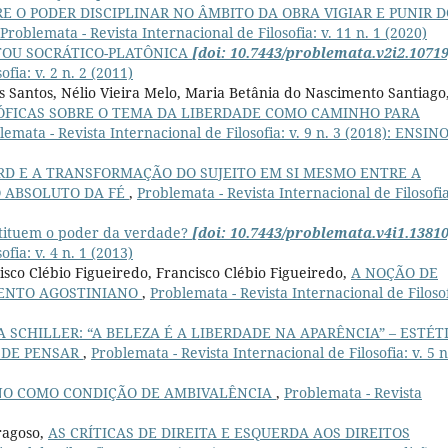
 O PODER DISCIPLINAR NO ÂMBITO DA OBRA VIGIAR E PUNIR D
Problemata - Revista Internacional de Filosofia: v. 11 n. 1 (2020)
TOU SOCRÁTICO-PLATÔNICA
[doi: 10.7443/problemata.v2i2.10719
fia: v. 2 n. 2 (2011)
 Santos, Nélio Vieira Melo, Maria Betânia do Nascimento Santiago
ÓFICAS SOBRE O TEMA DA LIBERDADE COMO CAMINHO PARA
lemata - Revista Internacional de Filosofia: v. 9 n. 3 (2018): ENSIN
D E A TRANSFORMAÇÃO DO SUJEITO EM SI MESMO ENTRE A
O ABSOLUTO DA FÉ
,
Problemata - Revista Internacional de Filosofia
tituem o poder da verdade?
[doi: 10.7443/problemata.v4i1.13810
fia: v. 4 n. 1 (2013)
isco Clébio Figueiredo, Francisco Clébio Figueiredo,
A NOÇÃO DE
MENTO AGOSTINIANO
,
Problemata - Revista Internacional de Filosof
 SCHILLER: “A BELEZA É A LIBERDADE NA APARÊNCIA” – ESTÉT
 DE PENSAR
,
Problemata - Revista Internacional de Filosofia: v. 5 n
INO COMO CONDIÇÃO DE AMBIVALÊNCIA
,
Problemata - Revista
ragoso,
AS CRÍTICAS DE DIREITA E ESQUERDA AOS DIREITOS