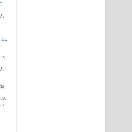
O
]
,
,
O DE
: v.
]
,
ia:
ICA
. 2