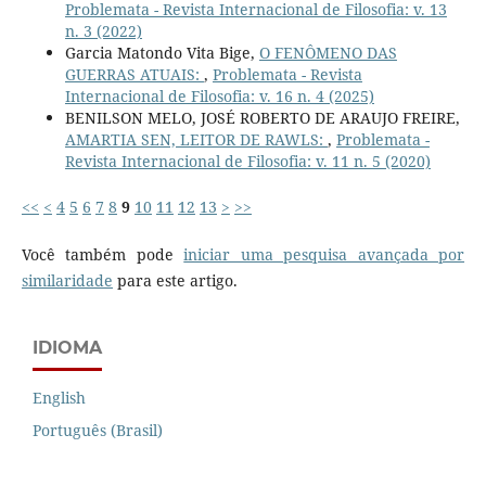
Problemata - Revista Internacional de Filosofia: v. 13
n. 3 (2022)
Garcia Matondo Vita Bige,
O FENÔMENO DAS
GUERRAS ATUAIS:
,
Problemata - Revista
Internacional de Filosofia: v. 16 n. 4 (2025)
BENILSON MELO, JOSÉ ROBERTO DE ARAUJO FREIRE,
AMARTIA SEN, LEITOR DE RAWLS:
,
Problemata -
Revista Internacional de Filosofia: v. 11 n. 5 (2020)
<<
<
4
5
6
7
8
9
10
11
12
13
>
>>
Você também pode
iniciar uma pesquisa avançada por
similaridade
para este artigo.
IDIOMA
English
Português (Brasil)