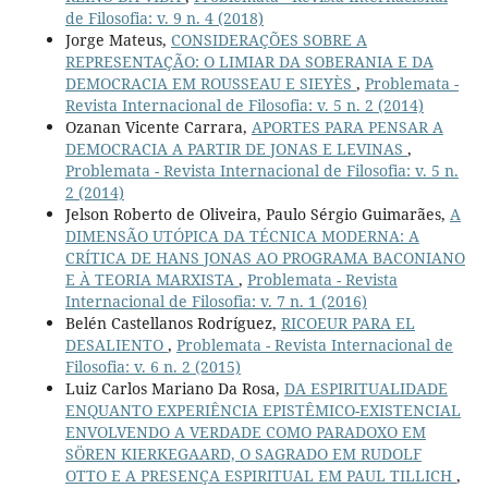
de Filosofia: v. 9 n. 4 (2018)
Jorge Mateus,
CONSIDERAÇÕES SOBRE A
REPRESENTAÇÃO: O LIMIAR DA SOBERANIA E DA
DEMOCRACIA EM ROUSSEAU E SIEYÈS
,
Problemata -
Revista Internacional de Filosofia: v. 5 n. 2 (2014)
Ozanan Vicente Carrara,
APORTES PARA PENSAR A
DEMOCRACIA A PARTIR DE JONAS E LEVINAS
,
Problemata - Revista Internacional de Filosofia: v. 5 n.
2 (2014)
Jelson Roberto de Oliveira, Paulo Sérgio Guimarães,
A
DIMENSÃO UTÓPICA DA TÉCNICA MODERNA: A
CRÍTICA DE HANS JONAS AO PROGRAMA BACONIANO
E À TEORIA MARXISTA
,
Problemata - Revista
Internacional de Filosofia: v. 7 n. 1 (2016)
Belén Castellanos Rodríguez,
RICOEUR PARA EL
DESALIENTO
,
Problemata - Revista Internacional de
Filosofia: v. 6 n. 2 (2015)
Luiz Carlos Mariano Da Rosa,
DA ESPIRITUALIDADE
ENQUANTO EXPERIÊNCIA EPISTÊMICO-EXISTENCIAL
ENVOLVENDO A VERDADE COMO PARADOXO EM
SÖREN KIERKEGAARD, O SAGRADO EM RUDOLF
OTTO E A PRESENÇA ESPIRITUAL EM PAUL TILLICH
,