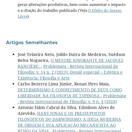
gerar alterações produtivas, bem como aumentar o impacto
e a citação do trabalho publicado (Veja
O Efeito do Acesso
Livre
).
Artigos Semelhantes
José Teixeira Neto, Joildo Dutra de Medeiros, Suédson
Relva Nogueira,
O MESTRE IGNORANTE DE JACQUES
RANCIÈRE:
,
Problemata - Revista Internacional de
Filosofia: v. 14 n. 2 (2023): Dossiê especial – Estética e
Existência: Filosofia e Arte
Carlos Bezerra Lima Júnior, Renan Pires Maia,
DETERMINISMO E CONHECIMENTO DE DEUS COMO
LIBERDADE NA FILOSOFIA DE ESPINOSA
,
Problemata
- Revista Internacional de Filosofia: v. 9 n. 4 (2018)
Antonio Fábio Cabral da Silva, Edmilson Alves de
Azevêdo,
HANS JONAS E OS PRESSUPOSTOS
FILOSÓFICOS DO DARWINISMO: A IDEIA MODERNA
DE ORIGEM E SUA APLICAÇÃO MECANICISTA AO
REINO DA VIDA
,
Problemata - Revista Internacional