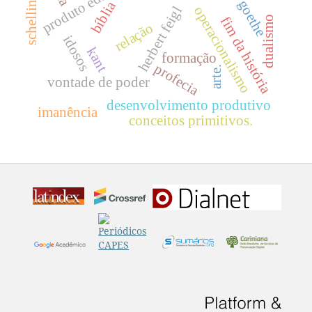
schelling
goethe
bíblia
operacionalismo
herbert feigl
dualismo
fim da história
relação
idosos
kant
formação
profecia
arte.
vontade de poder
desenvolvimento produtivo
imanência
conceitos primitivos.