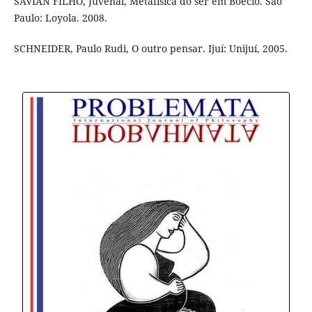
SAVIAN FILHO, Juvenal, Metafísica do ser em Boécio. São
Paulo: Loyola. 2008.
SCHNEIDER, Paulo Rudi, O outro pensar. Ijuí: Unijuí, 2005.