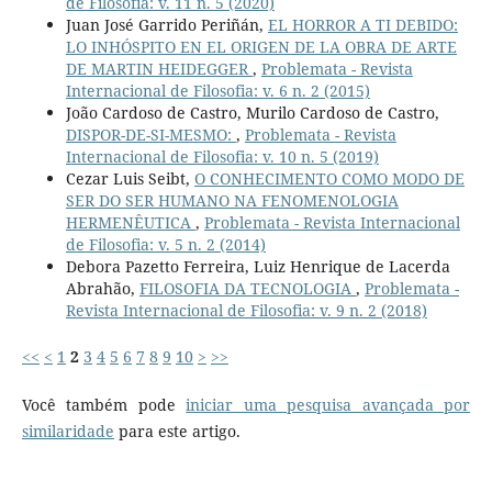
de Filosofia: v. 11 n. 5 (2020)
Juan José Garrido Periñán,
EL HORROR A TI DEBIDO:
LO INHÓSPITO EN EL ORIGEN DE LA OBRA DE ARTE
DE MARTIN HEIDEGGER
,
Problemata - Revista
Internacional de Filosofia: v. 6 n. 2 (2015)
João Cardoso de Castro, Murilo Cardoso de Castro,
DISPOR-DE-SI-MESMO:
,
Problemata - Revista
Internacional de Filosofia: v. 10 n. 5 (2019)
Cezar Luis Seibt,
O CONHECIMENTO COMO MODO DE
SER DO SER HUMANO NA FENOMENOLOGIA
HERMENÊUTICA
,
Problemata - Revista Internacional
de Filosofia: v. 5 n. 2 (2014)
Debora Pazetto Ferreira, Luiz Henrique de Lacerda
Abrahão,
FILOSOFIA DA TECNOLOGIA
,
Problemata -
Revista Internacional de Filosofia: v. 9 n. 2 (2018)
<<
<
1
2
3
4
5
6
7
8
9
10
>
>>
Você também pode
iniciar uma pesquisa avançada por
similaridade
para este artigo.