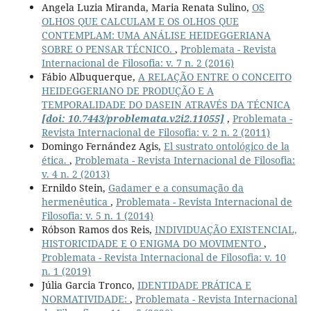
Angela Luzia Miranda, Maria Renata Sulino,
OS
OLHOS QUE CALCULAM E OS OLHOS QUE
CONTEMPLAM: UMA ANÁLISE HEIDEGGERIANA
SOBRE O PENSAR TÉCNICO.
,
Problemata - Revista
Internacional de Filosofia: v. 7 n. 2 (2016)
Fábio Albuquerque,
A RELAÇÃO ENTRE O CONCEITO
HEIDEGGERIANO DE PRODUÇÃO E A
TEMPORALIDADE DO DASEIN ATRAVÉS DA TÉCNICA
[doi: 10.7443/problemata.v2i2.11055]
,
Problemata -
Revista Internacional de Filosofia: v. 2 n. 2 (2011)
Domingo Fernández Agis,
El sustrato ontológico de la
ética.
,
Problemata - Revista Internacional de Filosofia:
v. 4 n. 2 (2013)
Ernildo Stein,
Gadamer e a consumação da
hermenêutica
,
Problemata - Revista Internacional de
Filosofia: v. 5 n. 1 (2014)
Róbson Ramos dos Reis,
INDIVIDUAÇÃO EXISTENCIAL,
HISTORICIDADE E O ENIGMA DO MOVIMENTO
,
Problemata - Revista Internacional de Filosofia: v. 10
n. 1 (2019)
Júlia Garcia Tronco,
IDENTIDADE PRÁTICA E
NORMATIVIDADE:
,
Problemata - Revista Internacional