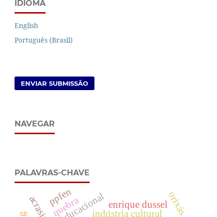
IDIOMA
English
Português (Brasil)
ENVIAR SUBMISSÃO
NAVEGAR
PALAVRAS-CHAVE
ppfen
orixás
produto educacional
acrasia
quebra
enrique dussel
indústria cultural