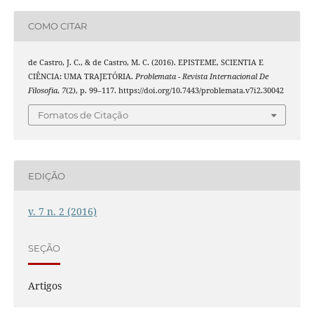
COMO CITAR
de Castro, J. C., & de Castro, M. C. (2016). EPISTEME, SCIENTIA E
CIÊNCIA: UMA TRAJETÓRIA.
Problemata - Revista Internacional De
Filosofia
,
7
(2), p. 99–117. https://doi.org/10.7443/problemata.v7i2.30042
Fomatos de Citação
EDIÇÃO
v. 7 n. 2 (2016)
SEÇÃO
Artigos