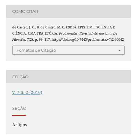
COMO CITAR
de Castro, J. C., & de Castro, M. C. (2016). EPISTEME, SCIENTIA E
CIÊNCIA: UMA TRAJETÓRIA.
Problemata - Revista Internacional De
Filosofia
,
7
(2), p. 99–117. https://doi.org/10.7443/problemata.v7i2.30042
Fomatos de Citação
EDIÇÃO
v. 7 n. 2 (2016)
SEÇÃO
Artigos