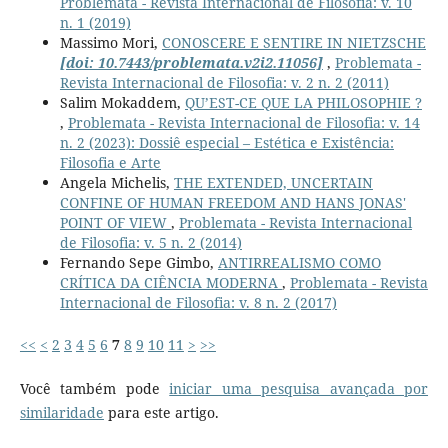
Problemata - Revista Internacional de Filosofia: v. 10
n. 1 (2019)
Massimo Mori,
CONOSCERE E SENTIRE IN NIETZSCHE
[doi: 10.7443/problemata.v2i2.11056]
,
Problemata -
Revista Internacional de Filosofia: v. 2 n. 2 (2011)
Salim Mokaddem,
QU’EST-CE QUE LA PHILOSOPHIE ?
,
Problemata - Revista Internacional de Filosofia: v. 14
n. 2 (2023): Dossiê especial – Estética e Existência:
Filosofia e Arte
Angela Michelis,
THE EXTENDED, UNCERTAIN
CONFINE OF HUMAN FREEDOM AND HANS JONAS'
POINT OF VIEW
,
Problemata - Revista Internacional
de Filosofia: v. 5 n. 2 (2014)
Fernando Sepe Gimbo,
ANTIRREALISMO COMO
CRÍTICA DA CIÊNCIA MODERNA
,
Problemata - Revista
Internacional de Filosofia: v. 8 n. 2 (2017)
<<
<
2
3
4
5
6
7
8
9
10
11
>
>>
Você também pode
iniciar uma pesquisa avançada por
similaridade
para este artigo.