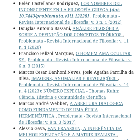
Belén Castellanos Rodríguez,
LOS NOMBRES DEL
INCONSCIENTE EN LA FILOSOFÍA GRIEGA
[doi:
10.7443/problemata.v3i1.12228]
,
Problemata -
Revista Internacional de Filosofia: v. 3 n. 1 (2012)
Douglas Antonio Bassani,
ANÁLISE FILOSÓFICA
SOBRE A DEFINIÇÃO DOS CONCEITOS TEÓRICOS
,
Problemata - Revista Internacional de Filosofia: v. 11
n. 1 (2020)
Francisco Felizol Marques,
O HOMEM AMA OCULTAR-
SE
,
Problemata - Revista Internacional de Filosofia: v.
6 n. 3 (2015)
Marcos Cesar Danhoni Neves, Josie Agatha Parrilha da
Silva,
IMAGENS, ANOMALIAS E REVOLUÇÕES:
,
Problemata - Revista Internacional de Filosofia: v. 14
n. 4 (2023): NÚMERO ESPECIAL - Thomas Kuhn:
Ciência, História e Comunidade Científica
Marcos André Webber,
A ABERTURA DIALÓGICA
COMO FUNDAMENTO DE UMA ÉTICA
HERMENÊUTICA
,
Problemata - Revista Internacional
de Filosofia: v. 8 n. 3 (2017)
Alessio Gava,
VAN FRAASSEN, A INFERÊNCIA DA
MELHOR EXPLICAÇÃO E A MATRIX REALISTA
,