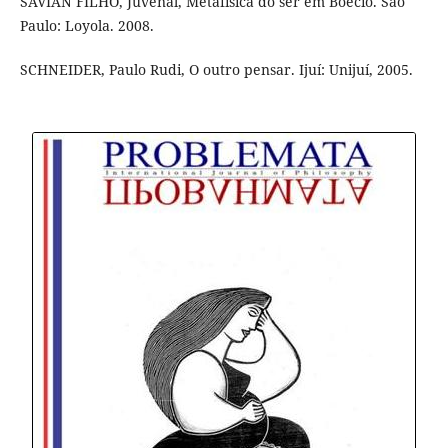
SAVIAN FILHO, Juvenal, Metafísica do ser em Boécio. São
Paulo: Loyola. 2008.
SCHNEIDER, Paulo Rudi, O outro pensar. Ijuí: Unijuí, 2005.