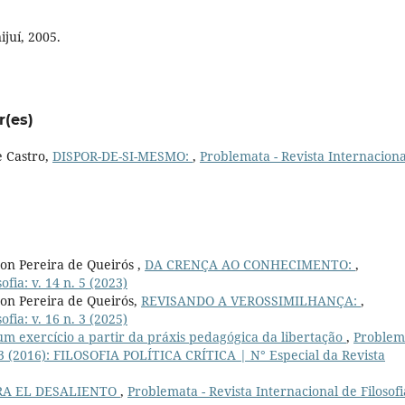
juí, 2005.
r(es)
e Castro,
DISPOR-DE-SI-MESMO:
,
Problemata - Revista Internaciona
on Pereira de Queirós ,
DA CRENÇA AO CONHECIMENTO:
,
fia: v. 14 n. 5 (2023)
on Pereira de Queirós,
REVISANDO A VEROSSIMILHANÇA:
,
fia: v. 16 n. 3 (2025)
um exercício a partir da práxis pedagógica da libertação
,
Problem
 n. 3 (2016): FILOSOFIA POLÍTICA CRÍTICA | N° Especial da Revista
RA EL DESALIENTO
,
Problemata - Revista Internacional de Filosofia