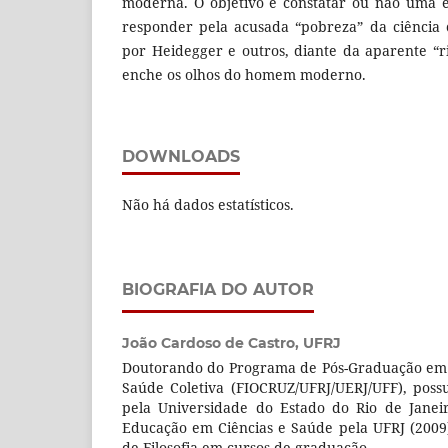
moderna. O objetivo é constatar ou não uma 
responder pela acusada “pobreza” da ciência
por Heidegger e outros, diante da aparente “r
enche os olhos do homem moderno.
DOWNLOADS
Não há dados estatísticos.
BIOGRAFIA DO AUTOR
João Cardoso de Castro,
UFRJ
Doutorando do Programa de Pós-Graduação em B
Saúde Coletiva (FIOCRUZ/UFRJ/UERJ/UFF), poss
pela Universidade do Estado do Rio de Janei
Educação em Ciências e Saúde pela UFRJ (2009
de Filosofia em cursos de graduação.