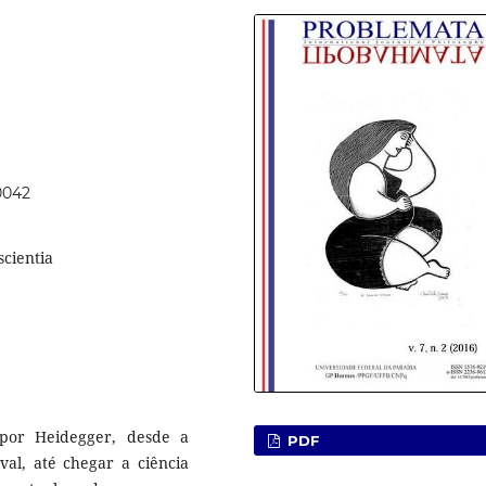
0042
scientia
 por Heidegger, desde a
PDF
val, até chegar a ciência