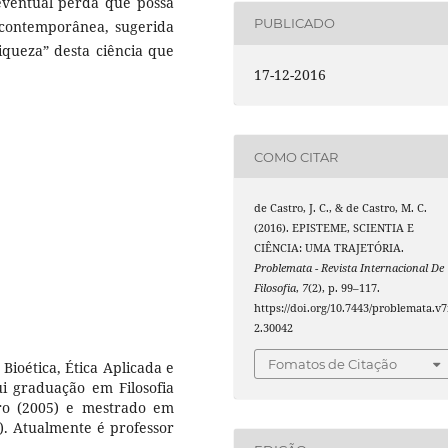
eventual perda que possa
PUBLICADO
 contemporânea, sugerida
iqueza” desta ciência que
17-12-2016
COMO CITAR
de Castro, J. C., & de Castro, M. C.
(2016). EPISTEME, SCIENTIA E
CIÊNCIA: UMA TRAJETÓRIA.
Problemata - Revista Internacional De
Filosofia
,
7
(2), p. 99–117.
https://doi.org/10.7443/problemata.v7
2.30042
Fomatos de Citação
ioética, Ética Aplicada e
ui graduação em Filosofia
ro (2005) e mestrado em
). Atualmente é professor