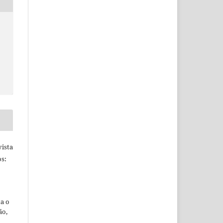
ista
s:
ta o
ão,