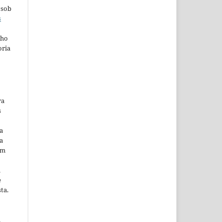
 sob
s
lho
oria
ra
s
a
a
em
m
e
ta.