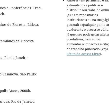
Autores têm permissão e sã
estimulados a publicar e
aios e Conferências. Trad.
distribuir seu trabalho onli
2b.
(ex.: em repositórios
institucionais ou na sua pág
os de Floresta. Lisboa:
pessoal) a qualquer ponto a
ou durante o processo editor
já que isso pode gerar alter
produtivas, bem como
 Caminhos de Floresta.
aumentar o impacto e a cita
do trabalho publicado (Veja
Efeito do Acesso Livre
).
a. Rio de Janeiro:
io Casanova. São Paulo:
olis: Vozes, 2008b.
anova. Rio de Janeiro: