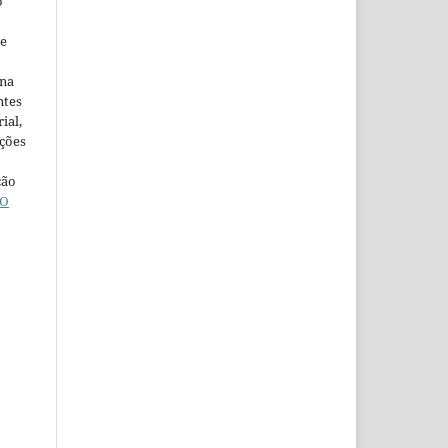
o
ne
ina
ntes
ial,
ações
ção
O