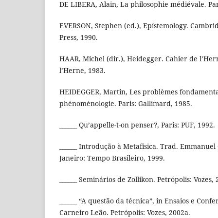
DE LIBERA, Alain, La philosophie médiévale. Par
EVERSON, Stephen (ed.), Epístemology. Cambri
Press, 1990.
HAAR, Michel (dir.), Heidegger. Cahier de l’Hern
l’Herne, 1983.
HEIDEGGER, Martin, Les problèmes fondamenta
phénoménologie. Paris: Gallimard, 1985.
______ Qu’appelle-t-on penser?, Paris: PUF, 1992.
______ Introdução à Metafísica. Trad. Emmanuel
Janeiro: Tempo Brasileiro, 1999.
______ Seminários de Zollikon. Petrópolis: Vozes, 
______ “A questão da técnica”, in Ensaios e Con
Carneiro Leão. Petrópolis: Vozes, 2002a.