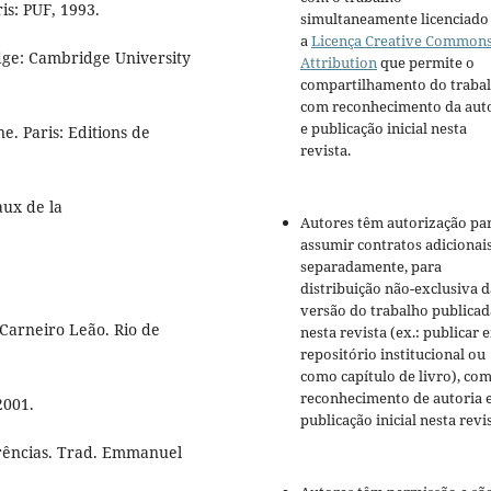
is: PUF, 1993.
simultaneamente licenciado
a
Licença Creative Common
dge: Cambridge University
Attribution
que permite o
compartilhamento do traba
com reconhecimento da aut
e publicação inicial nesta
e. Paris: Editions de
revista.
ux de la
Autores têm autorização pa
assumir contratos adicionai
separadamente, para
distribuição não-exclusiva d
versão do trabalho publicad
 Carneiro Leão. Rio de
nesta revista (ex.: publicar 
repositório institucional ou
como capítulo de livro), co
reconhecimento de autoria 
2001.
publicação inicial nesta revis
ferências. Trad. Emmanuel