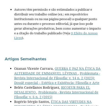
Autores têm permissão e são estimulados a publicar e
distribuir seu trabalho online (ex.: em repositórios
institucionais ou na sua página pessoal) a qualquer ponto
antes ou durante o processo editorial, já que isso pode
gerar alterações produtivas, bem como aumentar o impacto
e a citação do trabalho publicado (Veja
O Efeito do Acesso
Livre
).
Artigos Semelhantes
Ozanan Vicente Carrara,
GUERRA E PAZ NA ÉTICA DA
ALTERIDADE DE EMMANUEL LÉVINAS
,
Problemata -
Revista Internacional de Filosofia: v. 14 n. 2 (2023):
Dossiê especial – Estética e Existência: Filosofia e Arte
Belén Castellanos Rodríguez,
RICOEUR PARA EL
DESALIENTO
,
Problemata - Revista Internacional de
Filosofia: v. 6 n. 2 (2015)
Rogério Sérgio Santos,
ÉTICA DAS VIRTUDES NA