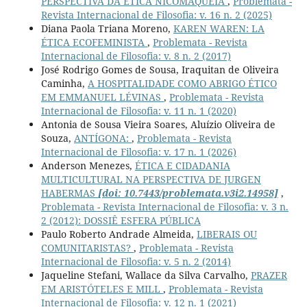
PERSPECTIVA DA ÉTICA NICOMAQUEIA
,
Problemata -
Revista Internacional de Filosofia: v. 16 n. 2 (2025)
Diana Paola Triana Moreno,
KAREN WAREN: LA
ÉTICA ECOFEMINISTA
,
Problemata - Revista
Internacional de Filosofia: v. 8 n. 2 (2017)
José Rodrigo Gomes de Sousa, Iraquitan de Oliveira
Caminha,
A HOSPITALIDADE COMO ABRIGO ÉTICO
EM EMMANUEL LÉVINAS
,
Problemata - Revista
Internacional de Filosofia: v. 11 n. 1 (2020)
Antonia de Sousa Vieira Soares, Aluízio Oliveira de
Souza,
ANTÍGONA:
,
Problemata - Revista
Internacional de Filosofia: v. 17 n. 1 (2026)
Anderson Menezes,
ÉTICA E CIDADANIA
MULTICULTURAL NA PERSPECTIVA DE JURGEN
HABERMAS
[doi: 10.7443/problemata.v3i2.14958]
,
Problemata - Revista Internacional de Filosofia: v. 3 n.
2 (2012): DOSSIÊ ESFERA PÚBLICA
Paulo Roberto Andrade Almeida,
LIBERAIS OU
COMUNITARISTAS?
,
Problemata - Revista
Internacional de Filosofia: v. 5 n. 2 (2014)
Jaqueline Stefani, Wallace da Silva Carvalho,
PRAZER
EM ARISTÓTELES E MILL
,
Problemata - Revista
Internacional de Filosofia: v. 12 n. 1 (2021)