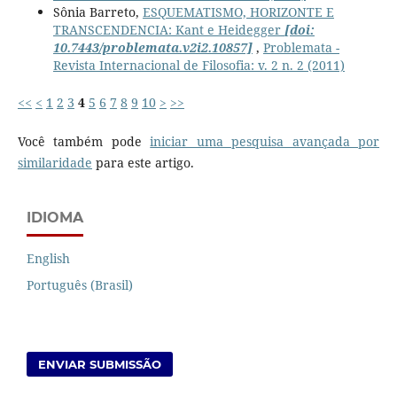
Sônia Barreto,
ESQUEMATISMO, HORIZONTE E
TRANSCENDENCIA: Kant e Heidegger
[doi:
10.7443/problemata.v2i2.10857]
,
Problemata -
Revista Internacional de Filosofia: v. 2 n. 2 (2011)
<<
<
1
2
3
4
5
6
7
8
9
10
>
>>
Você também pode
iniciar uma pesquisa avançada por
similaridade
para este artigo.
IDIOMA
English
Português (Brasil)
ENVIAR SUBMISSÃO