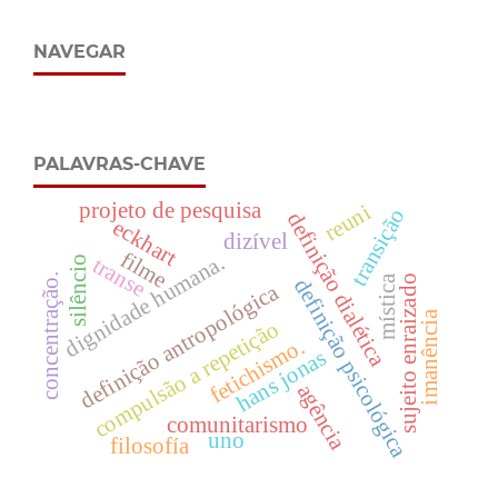
NAVEGAR
PALAVRAS-CHAVE
projeto de pesquisa
reuni
transição
definição dialética
eckhart
dizível
filme
dignidade humana.
transe
silêncio
concentração.
mística
sujeito enraizado
definição psicológica
definição antropológica
imanência
compulsão a repetição
fetichismo.
hans jonas
agência
comunitarismo
uno
filosofía