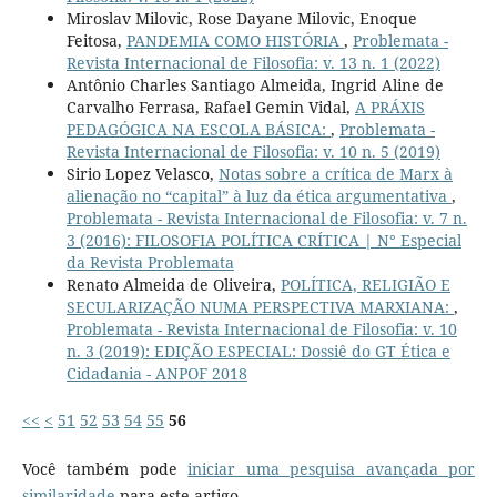
Miroslav Milovic, Rose Dayane Milovic, Enoque
Feitosa,
PANDEMIA COMO HISTÓRIA
,
Problemata -
Revista Internacional de Filosofia: v. 13 n. 1 (2022)
Antônio Charles Santiago Almeida, Ingrid Aline de
Carvalho Ferrasa, Rafael Gemin Vidal,
A PRÁXIS
PEDAGÓGICA NA ESCOLA BÁSICA:
,
Problemata -
Revista Internacional de Filosofia: v. 10 n. 5 (2019)
Sirio Lopez Velasco,
Notas sobre a crítica de Marx à
alienação no “capital” à luz da ética argumentativa
,
Problemata - Revista Internacional de Filosofia: v. 7 n.
3 (2016): FILOSOFIA POLÍTICA CRÍTICA | N° Especial
da Revista Problemata
Renato Almeida de Oliveira,
POLÍTICA, RELIGIÃO E
SECULARIZAÇÃO NUMA PERSPECTIVA MARXIANA:
,
Problemata - Revista Internacional de Filosofia: v. 10
n. 3 (2019): EDIÇÃO ESPECIAL: Dossiê do GT Ética e
Cidadania - ANPOF 2018
<<
<
51
52
53
54
55
56
Você também pode
iniciar uma pesquisa avançada por
similaridade
para este artigo.