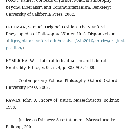
FORST, Rainer. Contexts of Justice: Political Philosophy
beyond Liberalism and Communitarianism. Berkeley:
University of California Press, 2002.
FREEMAN, Samuel. Original Position. The Stanford
Encyclopedia of Philosophy. Winter 2016. Disponível em:
<
https://plato.stanford.edu/archives/win2016/entries/original-
position/
>.
KYMLICKA, Will. Liberal Individualism and Liberal
Neutrality. Ethics, v. 99, n. 4, p. 883-905, 1989.
______. Contemporary Political Philosophy. Oxford: Oxford
University Press, 2002.
RAWLS, John. A Theory of Justice. Massachusetts: Belknap,
1999.
______. Justice as Fairness: A restatement. Massachusetts:
Belknap, 2001.