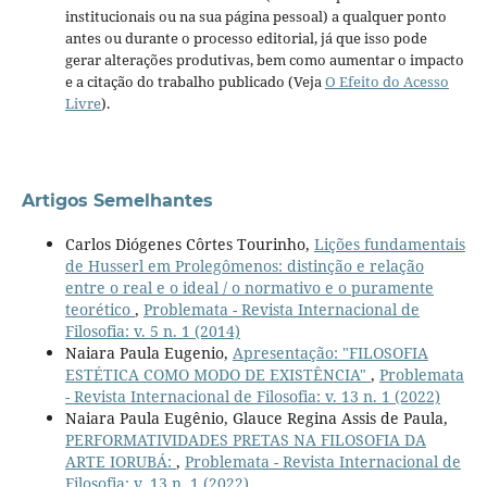
institucionais ou na sua página pessoal) a qualquer ponto
antes ou durante o processo editorial, já que isso pode
gerar alterações produtivas, bem como aumentar o impacto
e a citação do trabalho publicado (Veja
O Efeito do Acesso
Livre
).
Artigos Semelhantes
Carlos Diógenes Côrtes Tourinho,
Lições fundamentais
de Husserl em Prolegômenos: distinção e relação
entre o real e o ideal / o normativo e o puramente
teorético
,
Problemata - Revista Internacional de
Filosofia: v. 5 n. 1 (2014)
Naiara Paula Eugenio,
Apresentação: "FILOSOFIA
ESTÉTICA COMO MODO DE EXISTÊNCIA"
,
Problemata
- Revista Internacional de Filosofia: v. 13 n. 1 (2022)
Naiara Paula Eugênio, Glauce Regina Assis de Paula,
PERFORMATIVIDADES PRETAS NA FILOSOFIA DA
ARTE IORUBÁ:
,
Problemata - Revista Internacional de
Filosofia: v. 13 n. 1 (2022)