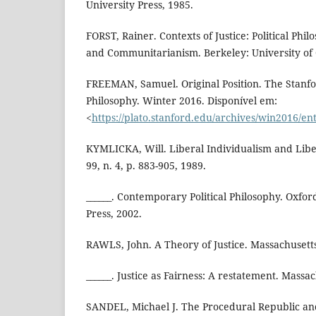
University Press, 1985.
FORST, Rainer. Contexts of Justice: Political Ph
and Communitarianism. Berkeley: University of C
FREEMAN, Samuel. Original Position. The Stanfo
Philosophy. Winter 2016. Disponível em:
<
https://plato.stanford.edu/archives/win2016/entr
KYMLICKA, Will. Liberal Individualism and Libera
99, n. 4, p. 883-905, 1989.
______. Contemporary Political Philosophy. Oxfor
Press, 2002.
RAWLS, John. A Theory of Justice. Massachusetts
______. Justice as Fairness: A restatement. Massa
SANDEL, Michael J. The Procedural Republic 