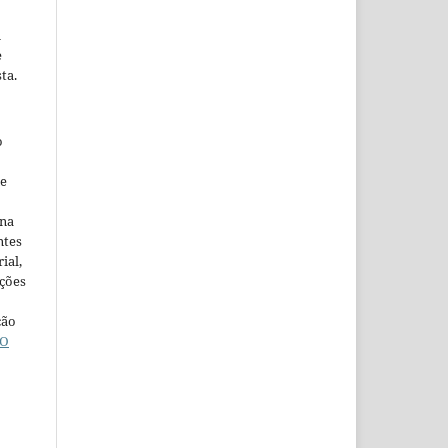
m
e
ta.
o
ne
ina
ntes
ial,
ações
ção
O