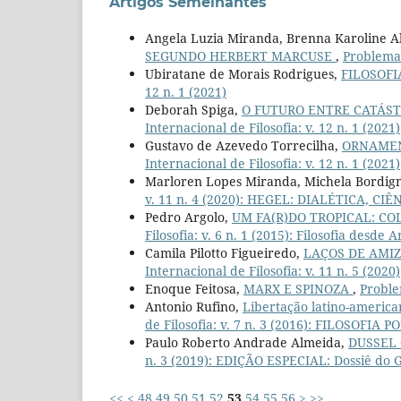
Artigos Semelhantes
Angela Luzia Miranda, Brenna Karoline Al
SEGUNDO HERBERT MARCUSE
,
Problemata
Ubiratane de Morais Rodrigues,
FILOSOFI
12 n. 1 (2021)
Deborah Spiga,
O FUTURO ENTRE CATÁS
Internacional de Filosofia: v. 12 n. 1 (2021)
Gustavo de Azevedo Torrecilha,
ORNAMEN
Internacional de Filosofia: v. 12 n. 1 (2021)
Marloren Lopes Miranda, Michela Bordig
v. 11 n. 4 (2020): HEGEL: DIALÉTICA, CIÊ
Pedro Argolo,
UM FA(R)DO TROPICAL: CO
Filosofia: v. 6 n. 1 (2015): Filosofia desde
Camila Pilotto Figueiredo,
LAÇOS DE AMIZ
Internacional de Filosofia: v. 11 n. 5 (2020)
Enoque Feitosa,
MARX E SPINOZA
,
Problem
Antonio Rufino,
Libertação latino-america
de Filosofia: v. 7 n. 3 (2016): FILOSOFIA 
Paulo Roberto Andrade Almeida,
DUSSEL
n. 3 (2019): EDIÇÃO ESPECIAL: Dossiê do 
<<
<
48
49
50
51
52
53
54
55
56
>
>>