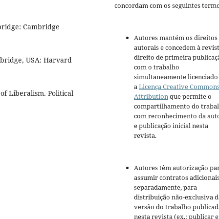
concordam com os seguintes termo
mbridge: Cambridge
Autores mantém os direitos
autorais e concedem à revis
direito de primeira publicaç
mbridge, USA: Harvard
com o trabalho
simultaneamente licenciado
a
Licença Creative Common
 Liberalism. Political
Attribution
que permite o
compartilhamento do traba
com reconhecimento da aut
e publicação inicial nesta
revista.
Autores têm autorização pa
assumir contratos adicionai
separadamente, para
distribuição não-exclusiva d
versão do trabalho publicad
nesta revista (ex.: publicar 