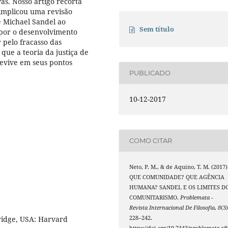
as. Nosso artigo recorta
implicou uma revisão
de Michael Sandel ao
Sem título
expor o desenvolvimento
 pelo fracasso das
ue a teoria da justiça de
revive em seus pontos
PUBLICADO
10-12-2017
COMO CITAR
Neto, P. M., & de Aquino, T. M. (2017)
QUE COMUNIDADE? QUE AGÊNCIA
HUMANA? SANDEL E OS LIMITES D
COMUNITARISMO.
Problemata -
Revista Internacional De Filosofia
,
8
(3)
228–242.
ridge, USA: Harvard
https://doi.org/10.7443/problemata.v8