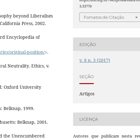
3.33770
ilosophy beyond Liberalism
Fomatos de Citação
alifornia Press, 2002.
rd Encyclopedia of
EDIÇÃO
ies/original-position/
>.
v. 8 n. 3 (2017)
l Neutrality. Ethics, v.
SEÇÃO
d: Oxford University
Artigos
: Belknap, 1999.
LICENÇA
chusetts: Belknap, 2001.
and the Unencumbered
Autores que publicam nesta rev