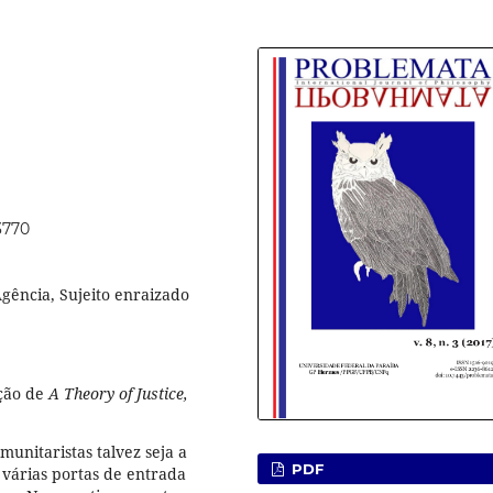
3770
gência, Sujeito enraizado
ação de
A Theory of Justice,
munitaristas talvez seja a
PDF
 várias portas de entrada