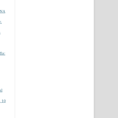
RNA
v.
a
fia:
al
. 10