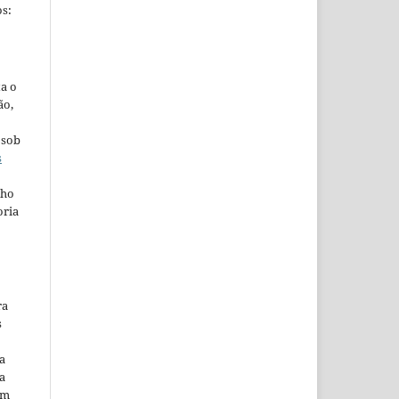
s:
ta o
ão,
 sob
s
lho
oria
ra
s
a
a
em