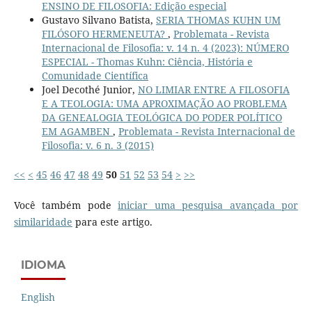
ENSINO DE FILOSOFIA: Edição especial
Gustavo Silvano Batista,
SERIA THOMAS KUHN UM
FILÓSOFO HERMENEUTA?
,
Problemata - Revista
Internacional de Filosofia: v. 14 n. 4 (2023): NÚMERO
ESPECIAL - Thomas Kuhn: Ciência, História e
Comunidade Científica
Joel Decothé Junior,
NO LIMIAR ENTRE A FILOSOFIA
E A TEOLOGIA: UMA APROXIMAÇÃO AO PROBLEMA
DA GENEALOGIA TEOLÓGICA DO PODER POLÍTICO
EM AGAMBEN
,
Problemata - Revista Internacional de
Filosofia: v. 6 n. 3 (2015)
<<
<
45
46
47
48
49
50
51
52
53
54
>
>>
Você também pode
iniciar uma pesquisa avançada por
similaridade
para este artigo.
IDIOMA
English