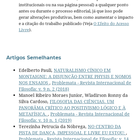
institucionais ou na sua página pessoal) a qualquer ponto
antes ou durante o processo editorial, já que isso pode
gerar alterações produtivas, bem como aumentar o impacto
e a citação do trabalho publicado (Veja
O Efeito do Acesso
Livre
).
Artigos Semelhantes
Edelberto Pauli,
NATURALISMO CÍNICO EM
MONTAIGNE: A DISJUNÇÃO ENTRE PHYSIS E NOMOS
NOS ENSAIOS
,
Problemata - Revista Internacional de
Filosofia: v. 9 n. 2 (2018)
Manoel Ribeiro Moraes Junior, Wladirson Ronny da
Silva Cardoso,
FILOSOFIA DAS CIÊNCIAS. UM
PANORÂMA CRÍTICO AO POSITIVISMO LÓGICO E À
METAFÍSICA.
,
Problemata - Revista Internacional de
Filosofia: v. 10 n. 1 (2019)
Terezinha Petrucia da Nóbrega,
NO CENTRO DA
PISTA DE DANÇA, IMPESSOAL E LIVRE EU ESTOU:
,
Problemata - Revista Internacional de Filosofia: v. 14