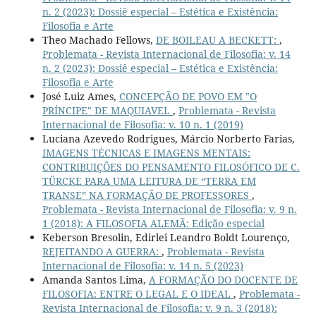
n. 2 (2023): Dossiê especial – Estética e Existência:
Filosofia e Arte
Theo Machado Fellows,
DE BOILEAU A BECKETT:
,
Problemata - Revista Internacional de Filosofia: v. 14
n. 2 (2023): Dossiê especial – Estética e Existência:
Filosofia e Arte
José Luiz Ames,
CONCEPÇÃO DE POVO EM "O
PRÍNCIPE" DE MAQUIAVEL
,
Problemata - Revista
Internacional de Filosofia: v. 10 n. 1 (2019)
Luciana Azevedo Rodrigues, Márcio Norberto Farias,
IMAGENS TÉCNICAS E IMAGENS MENTAIS:
CONTRIBUIÇÕES DO PENSAMENTO FILOSÓFICO DE C.
TÜRCKE PARA UMA LEITURA DE “TERRA EM
TRANSE” NA FORMAÇÃO DE PROFESSORES
,
Problemata - Revista Internacional de Filosofia: v. 9 n.
1 (2018): A FILOSOFIA ALEMÃ: Edição especial
Keberson Bresolin, Edirlei Leandro Boldt Lourenço,
REJEITANDO A GUERRA:
,
Problemata - Revista
Internacional de Filosofia: v. 14 n. 5 (2023)
Amanda Santos Lima,
A FORMAÇÃO DO DOCENTE DE
FILOSOFIA: ENTRE O LEGAL E O IDEAL
,
Problemata -
Revista Internacional de Filosofia: v. 9 n. 3 (2018):