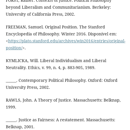
FORST, Rainer. Contexts of Justice: Political Philosophy
beyond Liberalism and Communitarianism. Berkeley:
University of California Press, 2002.
FREEMAN, Samuel. Original Position. The Stanford
Encyclopedia of Philosophy. Winter 2016. Disponível em:
<
https://plato.stanford.edu/archives/win2016/entries/original-
position/
>.
KYMLICKA, Will. Liberal Individualism and Liberal
Neutrality. Ethics, v. 99, n. 4, p. 883-905, 1989.
______. Contemporary Political Philosophy. Oxford: Oxford
University Press, 2002.
RAWLS, John. A Theory of Justice. Massachusetts: Belknap,
1999.
______. Justice as Fairness: A restatement. Massachusetts:
Belknap, 2001.