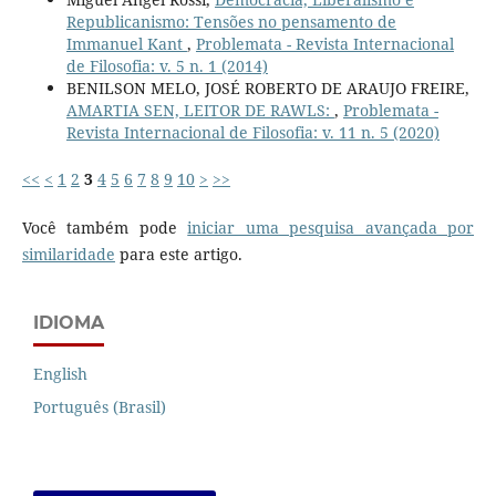
Republicanismo: Tensões no pensamento de
Immanuel Kant
,
Problemata - Revista Internacional
de Filosofia: v. 5 n. 1 (2014)
BENILSON MELO, JOSÉ ROBERTO DE ARAUJO FREIRE,
AMARTIA SEN, LEITOR DE RAWLS:
,
Problemata -
Revista Internacional de Filosofia: v. 11 n. 5 (2020)
<<
<
1
2
3
4
5
6
7
8
9
10
>
>>
Você também pode
iniciar uma pesquisa avançada por
similaridade
para este artigo.
IDIOMA
English
Português (Brasil)