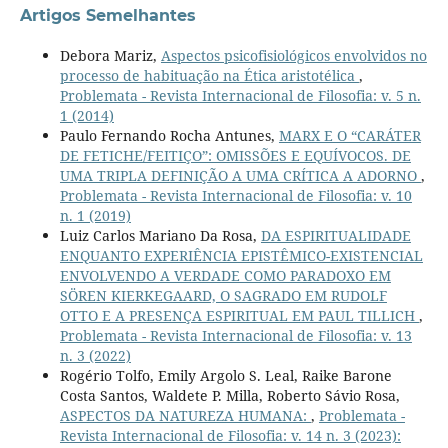
Artigos Semelhantes
Debora Mariz,
Aspectos psicofisiológicos envolvidos no
processo de habituação na Ética aristotélica
,
Problemata - Revista Internacional de Filosofia: v. 5 n.
1 (2014)
Paulo Fernando Rocha Antunes,
MARX E O “CARÁTER
DE FETICHE/FEITIÇO”: OMISSÕES E EQUÍVOCOS. DE
UMA TRIPLA DEFINIÇÃO A UMA CRÍTICA A ADORNO
,
Problemata - Revista Internacional de Filosofia: v. 10
n. 1 (2019)
Luiz Carlos Mariano Da Rosa,
DA ESPIRITUALIDADE
ENQUANTO EXPERIÊNCIA EPISTÊMICO-EXISTENCIAL
ENVOLVENDO A VERDADE COMO PARADOXO EM
SÖREN KIERKEGAARD, O SAGRADO EM RUDOLF
OTTO E A PRESENÇA ESPIRITUAL EM PAUL TILLICH
,
Problemata - Revista Internacional de Filosofia: v. 13
n. 3 (2022)
Rogério Tolfo, Emily Argolo S. Leal, Raike Barone
Costa Santos, Waldete P. Milla, Roberto Sávio Rosa,
ASPECTOS DA NATUREZA HUMANA:
,
Problemata -
Revista Internacional de Filosofia: v. 14 n. 3 (2023):