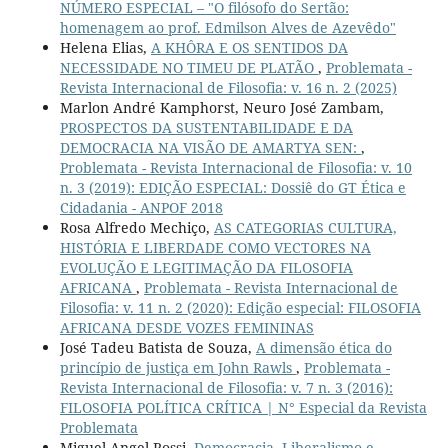
NÚMERO ESPECIAL – "O filósofo do Sertão:
homenagem ao prof. Edmilson Alves de Azevêdo"
Helena Elias,
A KHÔRA E OS SENTIDOS DA
NECESSIDADE NO TIMEU DE PLATÃO
,
Problemata -
Revista Internacional de Filosofia: v. 16 n. 2 (2025)
Marlon André Kamphorst, Neuro José Zambam,
PROSPECTOS DA SUSTENTABILIDADE E DA
DEMOCRACIA NA VISÃO DE AMARTYA SEN:
,
Problemata - Revista Internacional de Filosofia: v. 10
n. 3 (2019): EDIÇÃO ESPECIAL: Dossiê do GT Ética e
Cidadania - ANPOF 2018
Rosa Alfredo Mechiço,
AS CATEGORIAS CULTURA,
HISTÓRIA E LIBERDADE COMO VECTORES NA
EVOLUÇÃO E LEGITIMAÇÃO DA FILOSOFIA
AFRICANA
,
Problemata - Revista Internacional de
Filosofia: v. 11 n. 2 (2020): Edição especial: FILOSOFIA
AFRICANA DESDE VOZES FEMININAS
José Tadeu Batista de Souza,
A dimensão ética do
princípio de justiça em John Rawls
,
Problemata -
Revista Internacional de Filosofia: v. 7 n. 3 (2016):
FILOSOFIA POLÍTICA CRÍTICA | N° Especial da Revista
Problemata
Miguel Angel Rossi,
Democracia, Liberalismo e