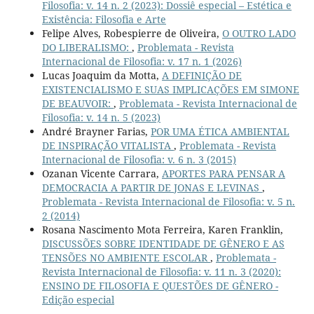
Filosofia: v. 14 n. 2 (2023): Dossiê especial – Estética e
Existência: Filosofia e Arte
Felipe Alves, Robespierre de Oliveira,
O OUTRO LADO
DO LIBERALISMO:
,
Problemata - Revista
Internacional de Filosofia: v. 17 n. 1 (2026)
Lucas Joaquim da Motta,
A DEFINIÇÃO DE
EXISTENCIALISMO E SUAS IMPLICAÇÕES EM SIMONE
DE BEAUVOIR:
,
Problemata - Revista Internacional de
Filosofia: v. 14 n. 5 (2023)
André Brayner Farias,
POR UMA ÉTICA AMBIENTAL
DE INSPIRAÇÃO VITALISTA
,
Problemata - Revista
Internacional de Filosofia: v. 6 n. 3 (2015)
Ozanan Vicente Carrara,
APORTES PARA PENSAR A
DEMOCRACIA A PARTIR DE JONAS E LEVINAS
,
Problemata - Revista Internacional de Filosofia: v. 5 n.
2 (2014)
Rosana Nascimento Mota Ferreira, Karen Franklin,
DISCUSSÕES SOBRE IDENTIDADE DE GÊNERO E AS
TENSÕES NO AMBIENTE ESCOLAR
,
Problemata -
Revista Internacional de Filosofia: v. 11 n. 3 (2020):
ENSINO DE FILOSOFIA E QUESTÕES DE GÊNERO -
Edição especial