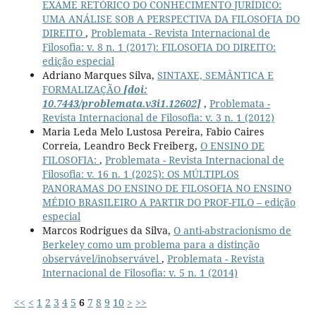
EXAME RETÓRICO DO CONHECIMENTO JURÍDICO:
UMA ANÁLISE SOB A PERSPECTIVA DA FILOSOFIA DO
DIREITO
,
Problemata - Revista Internacional de
Filosofia: v. 8 n. 1 (2017): FILOSOFIA DO DIREITO:
edição especial
Adriano Marques Silva,
SINTAXE, SEMÂNTICA E
FORMALIZAÇÃO
[doi:
10.7443/problemata.v3i1.12602]
,
Problemata -
Revista Internacional de Filosofia: v. 3 n. 1 (2012)
Maria Leda Melo Lustosa Pereira, Fabio Caires
Correia, Leandro Beck Freiberg,
O ENSINO DE
FILOSOFIA:
,
Problemata - Revista Internacional de
Filosofia: v. 16 n. 1 (2025): OS MÚLTIPLOS
PANORAMAS DO ENSINO DE FILOSOFIA NO ENSINO
MÉDIO BRASILEIRO A PARTIR DO PROF-FILO – edição
especial
Marcos Rodrigues da Silva,
O anti-abstracionismo de
Berkeley como um problema para a distinção
observável/inobservável
,
Problemata - Revista
Internacional de Filosofia: v. 5 n. 1 (2014)
<<
<
1
2
3
4
5
6
7
8
9
10
>
>>