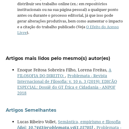
distribuir seu trabalho online (ex.: em repositórios
institucionais ou na sua página pessoal) a qualquer ponto
antes ou durante o processo editorial, já que isso pode
gerar alterações produtivas, bem como aumentar o impacto
e a citação do trabalho publicado (Veja
O Efeito do Acesso
Livre
).
Artigos mais lidos pelo mesmo(s) autor(es)
Enoque Feitosa Sobreira Filho, Lorena Freitas,
A
FILOSOFIA DO DIREITO:
,
Problemata - Revista
Internacional de Filosofia: v. 10 n. 3 (2019): EDIÇÃO
ESPECIAL: Dossiê do GT Ética e Cidadania - ANPOF
2018
Artigos Semelhantes
Lucas Ribeiro Vollet,
Semântica, empirismo e filosofia
[doi: 10.7443/problemata.v4i1.15705]
,
Problemata -