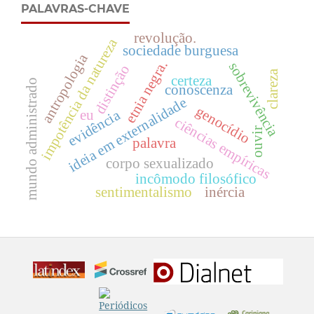
PALAVRAS-CHAVE
revolução.
impotência da natureza
sociedade burguesa
antropologia
etnia negra.
sobrevivência
distinção
clareza
certeza
mundo administrado
conoscenza
ideia em externalidade
genocídio
evidência
eu
ciências empíricas
ouvir
palavra
corpo sexualizado
incômodo filosófico
sentimentalismo
inércia