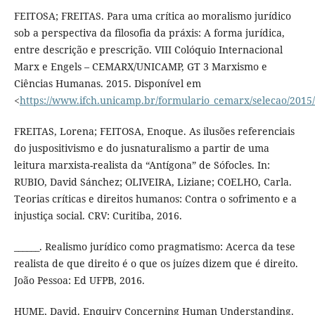
FEITOSA; FREITAS. Para uma crítica ao moralismo jurídico
sob a perspectiva da filosofia da práxis: A forma jurídica,
entre descrição e prescrição. VIII Colóquio Internacional
Marx e Engels – CEMARX/UNICAMP, GT 3 Marxismo e
Ciências Humanas. 2015. Disponível em
<
https://www.ifch.unicamp.br/formulario_cemarx/selecao/20
FREITAS, Lorena; FEITOSA, Enoque. As ilusões referenciais
do juspositivismo e do jusnaturalismo a partir de uma
leitura marxista-realista da “Antígona” de Sófocles. In:
RUBIO, David Sánchez; OLIVEIRA, Liziane; COELHO, Carla.
Teorias críticas e direitos humanos: Contra o sofrimento e a
injustiça social. CRV: Curitiba, 2016.
______. Realismo jurídico como pragmatismo: Acerca da tese
realista de que direito é o que os juízes dizem que é direito.
João Pessoa: Ed UFPB, 2016.
HUME, David. Enquiry Concerning Human Understanding.