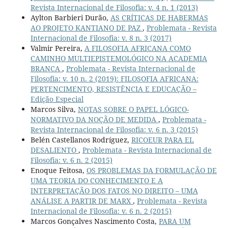
Revista Internacional de Filosofia: v. 4 n. 1 (2013)
Aylton Barbieri Durão,
AS CRÍTICAS DE HABERMAS
AO PROJETO KANTIANO DE PAZ
,
Problemata - Revista
Internacional de Filosofia: v. 8 n. 3 (2017)
Valmir Pereira,
A FILOSOFIA AFRICANA COMO
CAMINHO MULTIEPISTEMOLÓGICO NA ACADEMIA
BRANCA
,
Problemata - Revista Internacional de
Filosofia: v. 10 n. 2 (2019): FILOSOFIA AFRICANA:
PERTENCIMENTO, RESISTÊNCIA E EDUCAÇÃO –
Edição Especial
Marcos Silva,
NOTAS SOBRE O PAPEL LÓGICO-
NORMATIVO DA NOÇÃO DE MEDIDA
,
Problemata -
Revista Internacional de Filosofia: v. 6 n. 3 (2015)
Belén Castellanos Rodríguez,
RICOEUR PARA EL
DESALIENTO
,
Problemata - Revista Internacional de
Filosofia: v. 6 n. 2 (2015)
Enoque Feitosa,
OS PROBLEMAS DA FORMULAÇÃO DE
UMA TEORIA DO CONHECIMENTO E A
INTERPRETAÇÃO DOS FATOS NO DIREITO – UMA
ANÁLISE A PARTIR DE MARX
,
Problemata - Revista
Internacional de Filosofia: v. 6 n. 2 (2015)
Marcos Gonçalves Nascimento Costa,
PARA UM