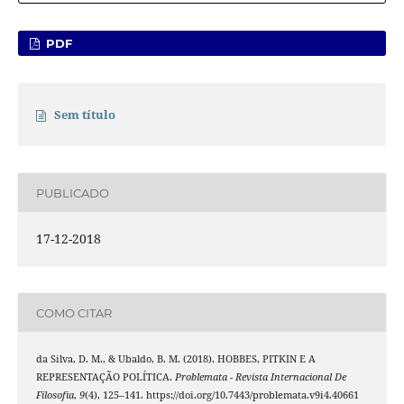
PDF
Sem título
PUBLICADO
17-12-2018
COMO CITAR
da Silva, D. M., & Ubaldo, B. M. (2018). HOBBES, PITKIN E A
REPRESENTAÇÃO POLÍTICA.
Problemata - Revista Internacional De
Filosofia
,
9
(4), 125–141. https://doi.org/10.7443/problemata.v9i4.40661