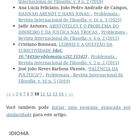
Internacional de Filosofia: v. 9 n. 2 (2018)
Ana Lúcia Feliciano, João Pedro Andrade de Campos,
HANNAH ARENDT E HANS JONAS:
,
Problemata -
Revista Internacional de Filosofia: v. 16 n. 3 (2025)
Jadir Antunes,
ARISTÓTELES E O PROBLEMA DO
DINHEIRO E DA JUSTIÇA NAS TROCAS
,
Problemata -
Revista Internacional de Filosofia: v. 6 n. 2 (2015)
Cristiano Bonneau,
LEIBNIZ E A QUESTÃO DA
SUBJETIVIDADE
[doi:
10.7443/problemata.v2i2.11542]
,
Problemata -
Revista Internacional de Filosofia: v. 2 n. 2 (2011)
José João Neves Barbosa Vicente,
“FALÊNCIA DA
POLÍTICA”?
,
Problemata - Revista Internacional de
Filosofia: v. 10 n. 5 (2019)
<<
<
5
6
7
8
9
10
11
12
13
14
>
>>
Você também pode
iniciar uma pesquisa avançada por
similaridade
para este artigo.
IDIOMA