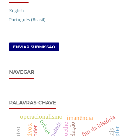
English
Português (Brasil)
ENVIAR SUBMISSÃO
NAVEGAR
PALAVRAS-CHAVE
operacionalismo
fim da história
imanência
orixás
legitimidade
relação
goethe
ppfen