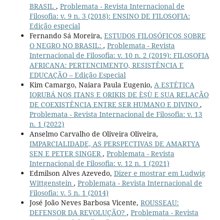
BRASIL
,
Problemata - Revista Internacional de
Filosofia: v. 9 n. 3 (2018): ENSINO DE FILOSOFIA:
Edição especial
Fernando Sá Moreira,
ESTUDOS FILOSÓFICOS SOBRE
O NEGRO NO BRASIL:
,
Problemata - Revista
Internacional de Filosofia: v. 10 n. 2 (2019): FILOSOFIA
AFRICANA: PERTENCIMENTO, RESISTÊNCIA E
EDUCAÇÃO – Edição Especial
Kim Camargo, Naiara Paula Eugenio,
A ESTÉTICA
IORUBÁ NOS ITANS E ORIKIS DE ÈṢÙ E SUA RELAÇÃO
DE COEXISTÊNCIA ENTRE SER HUMANO E DIVINO
,
Problemata - Revista Internacional de Filosofia: v. 13
n. 1 (2022)
Anselmo Carvalho de Oliveira Oliveira,
IMPARCIALIDADE, AS PERSPECTIVAS DE AMARTYA
SEN E PETER SINGER
,
Problemata - Revista
Internacional de Filosofia: v. 12 n. 1 (2021)
Edmilson Alves Azevedo,
Dizer e mostrar em Ludwig
Wittgenstein
,
Problemata - Revista Internacional de
Filosofia: v. 5 n. 1 (2014)
José João Neves Barbosa Vicente,
ROUSSEAU:
DEFENSOR DA REVOLUÇÃO?
,
Problemata - Revista