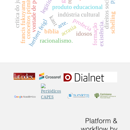
conceitos primitivos.
vontade de poder
crítica do juízo
direitos sociais
francis fukuyama
produto educacional
indústria cultural
schelling
kant
profecia
herbert feigl
arte.
existência.
formação
acrasia
bíblia
idosos
racionalismo.