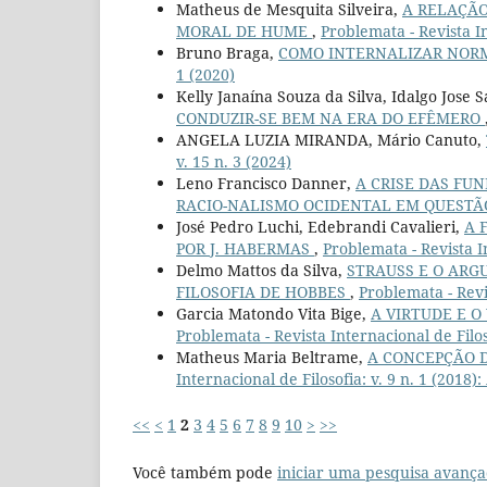
Matheus de Mesquita Silveira,
A RELAÇÃO
MORAL DE HUME
,
Problemata - Revista In
Bruno Braga,
COMO INTERNALIZAR NOR
1 (2020)
Kelly Janaína Souza da Silva, Idalgo Jose S
CONDUZIR-SE BEM NA ERA DO EFÊMERO
ANGELA LUZIA MIRANDA, Mário Canuto,
v. 15 n. 3 (2024)
Leno Francisco Danner,
A CRISE DAS FU
RACIO-NALISMO OCIDENTAL EM QUEST
José Pedro Luchi, Edebrandi Cavalieri,
A 
POR J. HABERMAS
,
Problemata - Revista In
Delmo Mattos da Silva,
STRAUSS E O ARG
FILOSOFIA DE HOBBES
,
Problemata - Revis
Garcia Matondo Vita Bige,
A VIRTUDE E 
Problemata - Revista Internacional de Filoso
Matheus Maria Beltrame,
A CONCEPÇÃO 
Internacional de Filosofia: v. 9 n. 1 (201
<<
<
1
2
3
4
5
6
7
8
9
10
>
>>
Você também pode
iniciar uma pesquisa avança