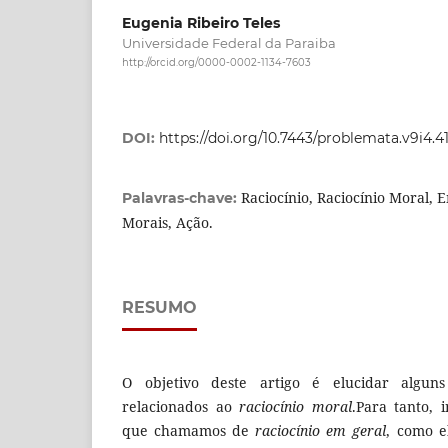
Eugenia Ribeiro Teles
Universidade Federal da Paraiba
http://orcid.org/0000-0002-1134-7603
DOI:
https://doi.org/10.7443/problemata.v9i4.4
Raciocínio, Raciocínio Moral, 
Palavras-chave:
Morais, Ação.
RESUMO
O objetivo deste artigo é elucidar alguns
relacionados ao
raciocínio moral
.Para tanto, 
que chamamos de
raciocínio
em geral
, como e