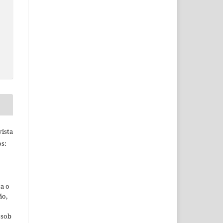
ista
s:
ta o
ão,
 sob