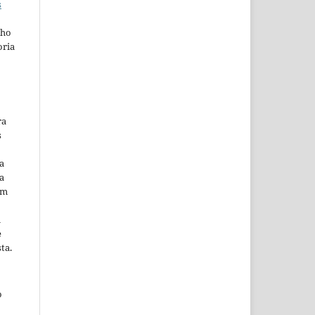
s
lho
oria
ra
s
a
a
em
m
e
ta.
o