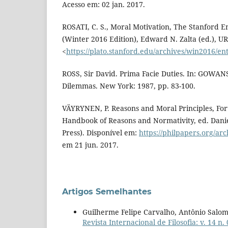
Acesso em: 02 jan. 2017.
ROSATI, C. S., Moral Motivation, The Stanford E
(Winter 2016 Edition), Edward N. Zalta (ed.), U
<
https://plato.stanford.edu/archives/win2016/en
ROSS, Sir David. Prima Facie Duties. In: GOWAN
Dilemmas. New York: 1987, pp. 83-100.
VÄYRYNEN, P. Reasons and Moral Principles, Fo
Handbook of Reasons and Normativity, ed. Danie
Press). Disponível em:
https://philpapers.org/a
em 21 jun. 2017.
Artigos Semelhantes
Guilherme Felipe Carvalho, Antônio Salo
Revista Internacional de Filosofia: v. 14 n.