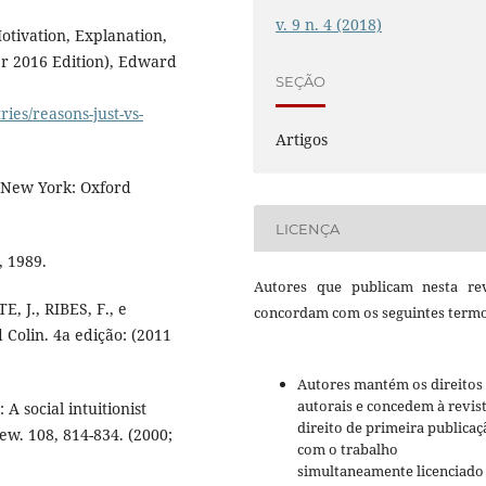
v. 9 n. 4 (2018)
Motivation, Explanation,
r 2016 Edition), Edward
SEÇÃO
ies/reasons-just-vs-
Artigos
, New York: Oxford
LICENÇA
, 1989.
Autores que publicam nesta rev
 J., RIBES, F., e
concordam com os seguintes termo
Colin. 4a edição: (2011
Autores mantém os direitos
autorais e concedem à revis
 A social intuitionist
direito de primeira publicaç
w. 108, 814-834. (2000;
com o trabalho
simultaneamente licenciado