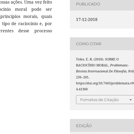
ssas ações. Uma vez feito
PUBLICADO
ocínio moral pode ser
rincípios morais, quais
17-12-2018
tipo de raciocínio e, por
rrentes desse processo
COMO CITAR
Teles, E. R. (2018). SOBRE O
RACIOCÍNIO MORAL.
Problemata -
Revista Internacional De Filosofia
,
9
(4)
256–281.
https://doi.org/10.7443/problemata.v9
4.41360
Fomatos de Citação
EDIÇÃO