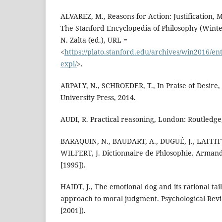
ALVAREZ, M., Reasons for Action: Justification, 
The Stanford Encyclopedia of Philosophy (Winte
N. Zalta (ed.), URL =
<
https://plato.stanford.edu/archives/win2016/entr
expl/
>.
ARPALY, N., SCHROEDER, T., In Praise of Desire
University Press, 2014.
AUDI, R. Practical reasoning, London: Routledge
BARAQUIN, N., BAUDART, A., DUGUÉ, J., LAFFITTE,
WILFERT, J. Dictionnaire de Phlosophie. Armand 
[1995]).
HAIDT, J., The emotional dog and its rational tail:
approach to moral judgment. Psychological Revie
[2001]).