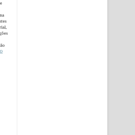
ne
ina
ntes
ial,
ações
ção
O