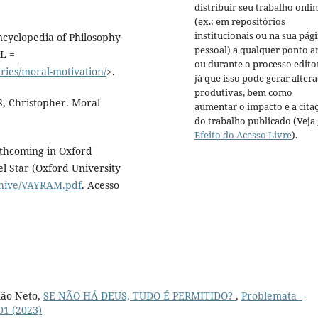
distribuir seu trabalho onli
(ex.: em repositórios
institucionais ou na sua pág
ncyclopedia of Philosophy
pessoal) a qualquer ponto a
RL =
ou durante o processo editor
tries/moral-motivation/
>.
já que isso pode gerar alter
produtivas, bem como
S, Christopher. Moral
aumentar o impacto e a cita
do trabalho publicado (Veja
Efeito do Acesso Livre
).
rthcoming in Oxford
l Star (Oxford University
rchive/VAYRAM.pdf
. Acesso
mão Neto,
SE NÃO HÁ DEUS, TUDO É PERMITIDO?
,
Problemata -
 01 (2023)