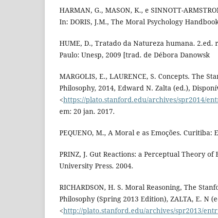
HARMAN, G., MASON, K., e SINNOTT-ARMSTRONG
In: DORIS, J.M., The Moral Psychology Handbook
HUME, D., Tratado da Natureza humana. 2.ed. r
Paulo: Unesp, 2009 [trad. de Débora Danowsk
MARGOLIS, E., LAURENCE, S. Concepts. The Sta
Philosophy, 2014, Edward N. Zalta (ed.), Dispon
<
https://plato.stanford.edu/archives/spr2014/ent
em: 20 jan. 2017.
PEQUENO, M., A Moral e as Emoções. Curitiba: E
PRINZ, J. Gut Reactions: a Perceptual Theory of
University Press. 2004.
RICHARDSON, H. S. Moral Reasoning, The Stanfo
Philosophy (Spring 2013 Edition), ZALTA, E. N (e
<
http://plato.stanford.edu/archives/spr2013/ent