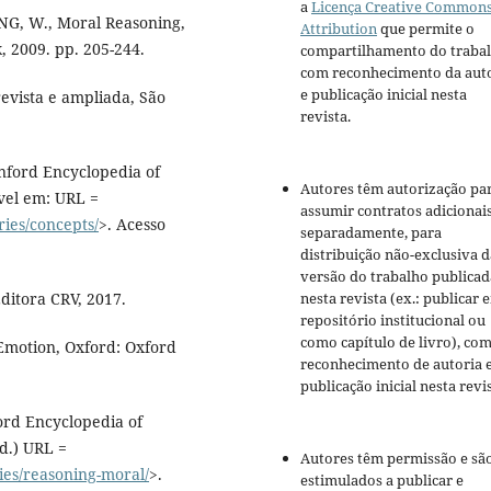
a
Licença Creative Common
, W., Moral Reasoning,
Attribution
que permite o
, 2009. pp. 205-244.
compartilhamento do traba
com reconhecimento da aut
e publicação inicial nesta
evista e ampliada, São
revista.
nford Encyclopedia of
Autores têm autorização pa
ível em: URL =
assumir contratos adicionai
ries/concepts/
>. Acesso
separadamente, para
distribuição não-exclusiva d
versão do trabalho publicad
ditora CRV, 2017.
nesta revista (ex.: publicar 
repositório institucional ou
como capítulo de livro), co
 Emotion, Oxford: Oxford
reconhecimento de autoria 
publicação inicial nesta revis
rd Encyclopedia of
d.) URL =
Autores têm permissão e sã
ries/reasoning-moral/
>.
estimulados a publicar e