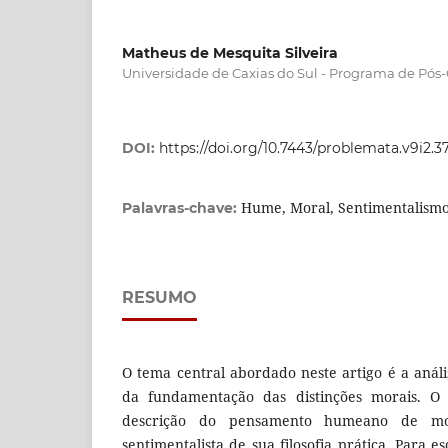
Matheus de Mesquita Silveira
Universidade de Caxias do Sul - Programa de Pós-
DOI:
https://doi.org/10.7443/problemata.v9i2.3
Hume, Moral, Sentimentalismo,
Palavras-chave:
RESUMO
O tema central abordado neste artigo é a anál
da fundamentação das distinções morais. O 
descrição do pensamento humeano de mo
sentimentalista de sua filosofia prática. Para 