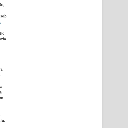
ão,
 sob
s
lho
oria
ra
s
a
a
em
m
e
ta.