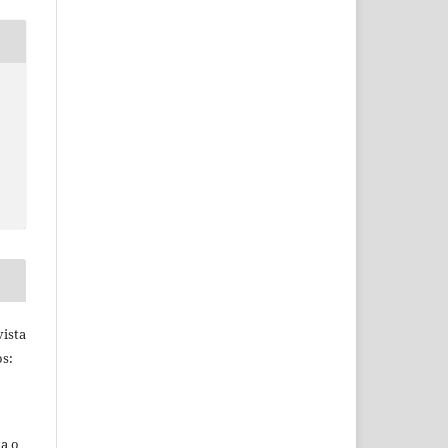
ista
s:
ta o