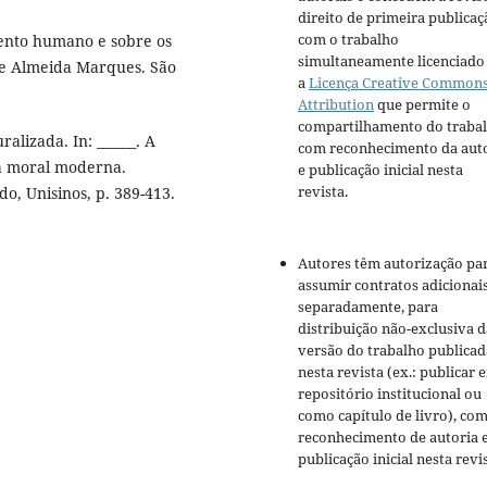
direito de primeira publicaç
com o trabalho
ento humano e sobre os
simultaneamente licenciado
de Almeida Marques. São
a
Licença Creative Common
Attribution
que permite o
compartilhamento do traba
lizada. In: ______. A
com reconhecimento da aut
ia moral moderna.
e publicação inicial nesta
revista.
, Unisinos, p. 389-413.
Autores têm autorização pa
assumir contratos adicionai
separadamente, para
distribuição não-exclusiva d
versão do trabalho publicad
nesta revista (ex.: publicar 
repositório institucional ou
como capítulo de livro), co
reconhecimento de autoria 
publicação inicial nesta revis