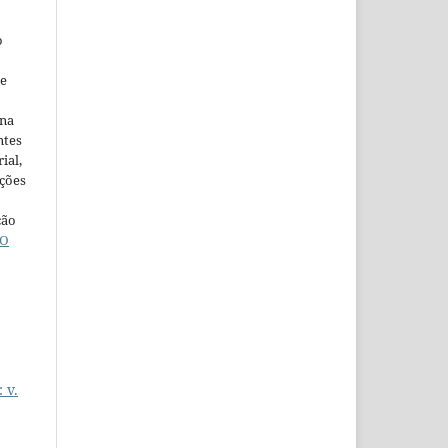
o
ne
ina
ntes
ial,
ações
ção
O
 v.