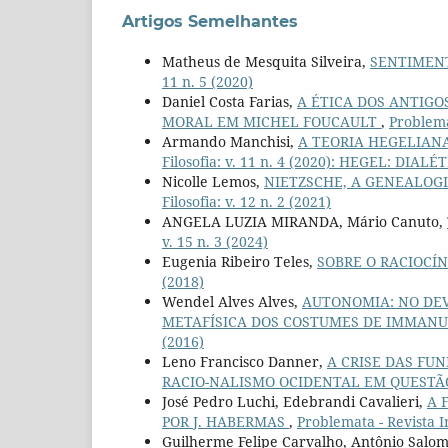
Artigos Semelhantes
Matheus de Mesquita Silveira,
SENTIMENT
11 n. 5 (2020)
Daniel Costa Farias,
A ÉTICA DOS ANTIGO
MORAL EM MICHEL FOUCAULT
,
Problemat
Armando Manchisi,
A TEORIA HEGELIAN
Filosofia: v. 11 n. 4 (2020): HEGEL: DIAL
Nicolle Lemos,
NIETZSCHE, A GENEALOGI
Filosofia: v. 12 n. 2 (2021)
ANGELA LUZIA MIRANDA, Mário Canuto,
v. 15 n. 3 (2024)
Eugenia Ribeiro Teles,
SOBRE O RACIOCÍ
(2018)
Wendel Alves Alves,
AUTONOMIA: NO DEV
METAFÍSICA DOS COSTUMES DE IMMAN
(2016)
Leno Francisco Danner,
A CRISE DAS FU
RACIO-NALISMO OCIDENTAL EM QUEST
José Pedro Luchi, Edebrandi Cavalieri,
A 
POR J. HABERMAS
,
Problemata - Revista In
Guilherme Felipe Carvalho, Antônio Salo