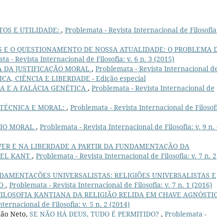
OS E UTILIDADE:
,
Problemata - Revista Internacional de Filosofia:
S E O QUESTIONAMENTO DE NOSSA ATUALIDADE: O PROBLEMA 
a - Revista Internacional de Filosofia: v. 6 n. 3 (2015)
A DA JUSTIFICAÇÃO MORAL
,
Problemata - Revista Internacional d
ÉTICA, CIÊNCIA E LIBERDADE - Edição especial
A E A FALÁCIA GENÉTICA
,
Problemata - Revista Internacional de
TÉCNICA E MORAL:
,
Problemata - Revista Internacional de Filosof
NIO MORAL
,
Problemata - Revista Internacional de Filosofia: v. 9 n.
ER E NA LIBERDADE A PARTIR DA FUNDAMENTAÇÃO DA
UEL KANT
,
Problemata - Revista Internacional de Filosofia: v. 7 n. 2
NDAMENTAÇÕES UNIVERSALISTAS: RELIGIÕES UNIVERSALISTAS E
ÃO
,
Problemata - Revista Internacional de Filosofia: v. 7 n. 1 (2016)
FILOSOFIA KANTIANA DA RELIGIÃO RELIDA EM CHAVE AGNÓSTI
ternacional de Filosofia: v. 5 n. 2 (2014)
mão Neto,
SE NÃO HÁ DEUS, TUDO É PERMITIDO?
,
Problemata -