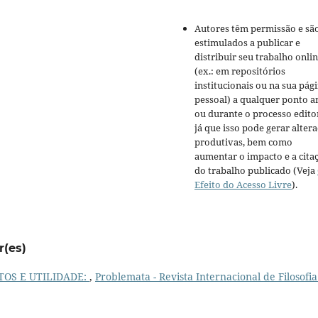
Autores têm permissão e sã
estimulados a publicar e
distribuir seu trabalho onli
(ex.: em repositórios
institucionais ou na sua pág
pessoal) a qualquer ponto a
ou durante o processo editor
já que isso pode gerar alter
produtivas, bem como
aumentar o impacto e a cita
do trabalho publicado (Veja
Efeito do Acesso Livre
).
r(es)
OS E UTILIDADE:
,
Problemata - Revista Internacional de Filosofia: