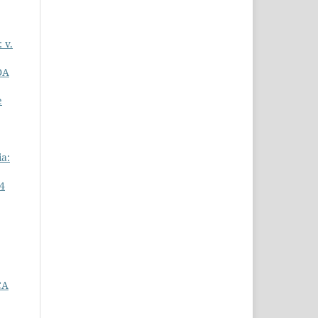
 v.
DA
e
ia:
 4
CA