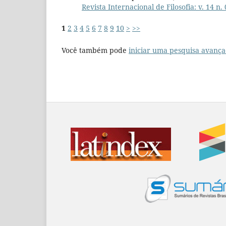
Revista Internacional de Filosofia: v. 14 n.
1
2
3
4
5
6
7
8
9
10
>
>>
Você também pode
iniciar uma pesquisa avança