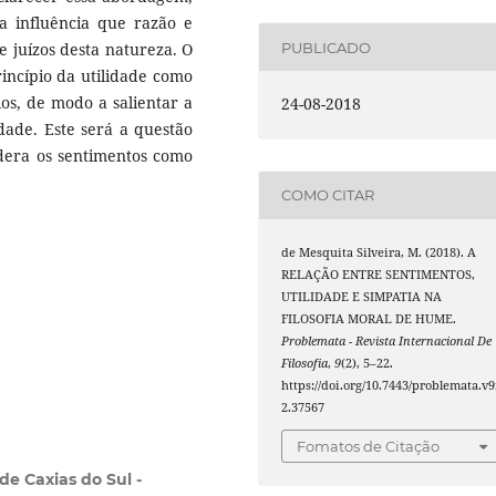
a influência que razão e
 juízos desta natureza. O
PUBLICADO
rincípio da utilidade como
ios, de modo a salientar a
24-08-2018
edade. Este será a questão
era os sentimentos como
COMO CITAR
de Mesquita Silveira, M. (2018). A
RELAÇÃO ENTRE SENTIMENTOS,
UTILIDADE E SIMPATIA NA
FILOSOFIA MORAL DE HUME.
Problemata - Revista Internacional De
Filosofia
,
9
(2), 5–22.
https://doi.org/10.7443/problemata.v9
2.37567
Fomatos de Citação
de Caxias do Sul -