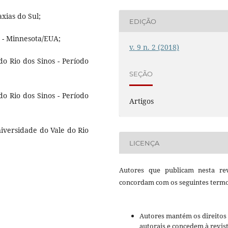
xias do Sul;
EDIÇÃO
r - Minnesota/EUA;
v. 9 n. 2 (2018)
do Rio dos Sinos - Período
SEÇÃO
do Rio dos Sinos - Período
Artigos
niversidade do Vale do Rio
LICENÇA
Autores que publicam nesta rev
concordam com os seguintes termo
Autores mantém os direitos
autorais e concedem à revis