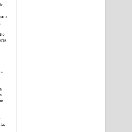
ão,
 sob
s
lho
oria
ra
s
a
a
em
m
e
ta.