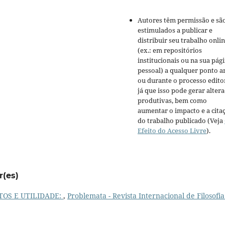
Autores têm permissão e sã
estimulados a publicar e
distribuir seu trabalho onli
(ex.: em repositórios
institucionais ou na sua pág
pessoal) a qualquer ponto a
ou durante o processo editor
já que isso pode gerar alter
produtivas, bem como
aumentar o impacto e a cita
do trabalho publicado (Veja
Efeito do Acesso Livre
).
r(es)
OS E UTILIDADE:
,
Problemata - Revista Internacional de Filosofia: