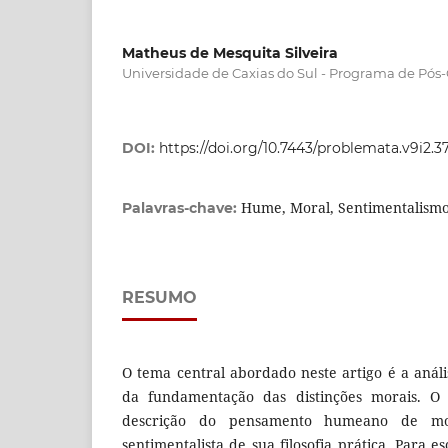
Matheus de Mesquita Silveira
Universidade de Caxias do Sul - Programa de Pós-
DOI:
https://doi.org/10.7443/problemata.v9i2.3
Hume, Moral, Sentimentalismo,
Palavras-chave:
RESUMO
O tema central abordado neste artigo é a anál
da fundamentação das distinções morais. O 
descrição do pensamento humeano de mo
sentimentalista de sua filosofia prática. Para 