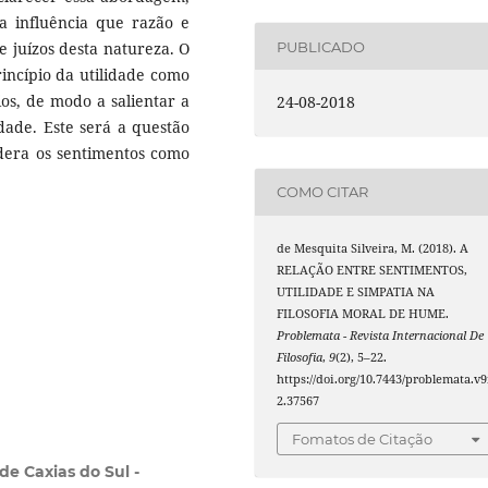
a influência que razão e
 juízos desta natureza. O
PUBLICADO
rincípio da utilidade como
ios, de modo a salientar a
24-08-2018
edade. Este será a questão
era os sentimentos como
COMO CITAR
de Mesquita Silveira, M. (2018). A
RELAÇÃO ENTRE SENTIMENTOS,
UTILIDADE E SIMPATIA NA
FILOSOFIA MORAL DE HUME.
Problemata - Revista Internacional De
Filosofia
,
9
(2), 5–22.
https://doi.org/10.7443/problemata.v9
2.37567
Fomatos de Citação
de Caxias do Sul -