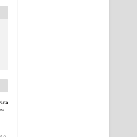
ista
s:
ta o