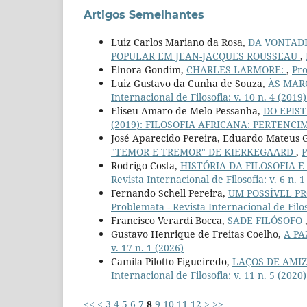
Artigos Semelhantes
Luiz Carlos Mariano da Rosa,
DA VONTADE
POPULAR EM JEAN-JACQUES ROUSSEAU
,
Elnora Gondim,
CHARLES LARMORE:
,
Pro
Luiz Gustavo da Cunha de Souza,
ÀS MAR
Internacional de Filosofia: v. 10 n. 4 (2
Eliseu Amaro de Melo Pessanha,
DO EPIS
(2019): FILOSOFIA AFRICANA: PERTENCIM
José Aparecido Pereira, Eduardo Mateus 
"TEMOR E TREMOR" DE KIERKEGAARD
,
P
Rodrigo Costa,
HISTÓRIA DA FILOSOFIA E
Revista Internacional de Filosofia: v. 6 n. 
Fernando Schell Pereira,
UM POSSÍVEL P
Problemata - Revista Internacional de Filoso
Francisco Verardi Bocca,
SADE FILÓSOFO
Gustavo Henrique de Freitas Coelho,
A PA
v. 17 n. 1 (2026)
Camila Pilotto Figueiredo,
LAÇOS DE AMIZ
Internacional de Filosofia: v. 11 n. 5 (2020)
<<
<
3
4
5
6
7
8
9
10
11
12
>
>>