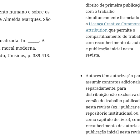
direito de primeira publicaç
com o trabalho
ento humano e sobre os
simultaneamente licenciado
de Almeida Marques. São
a
Licença Creative Common
Attribution
que permite o
compartilhamento do traba
lizada. In: ______. A
com reconhecimento da aut
ia moral moderna.
e publicação inicial nesta
revista.
, Unisinos, p. 389-413.
Autores têm autorização pa
assumir contratos adicionai
separadamente, para
distribuição não-exclusiva d
versão do trabalho publicad
nesta revista (ex.: publicar 
repositório institucional ou
como capítulo de livro), co
reconhecimento de autoria 
publicação inicial nesta revis