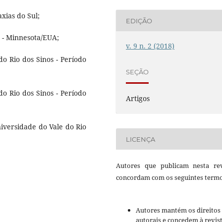
xias do Sul;
EDIÇÃO
r - Minnesota/EUA;
v. 9 n. 2 (2018)
do Rio dos Sinos - Período
SEÇÃO
do Rio dos Sinos - Período
Artigos
niversidade do Vale do Rio
LICENÇA
Autores que publicam nesta rev
concordam com os seguintes termo
Autores mantém os direitos
autorais e concedem à revis