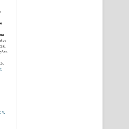
o
ne
ina
ntes
ial,
ações
ção
O
 v.