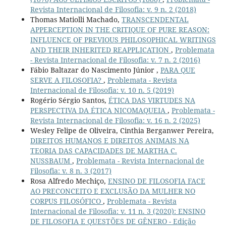
Revista Internacional de Filosofia: v. 9 n. 2 (2018)
Thomas Matiolli Machado,
TRANSCENDENTAL
APPERCEPTION IN THE CRITIQUE OF PURE REASON:
INFLUENCE OF PREVIOUS PHILOSOPHICAL WRITINGS
AND THEIR INHERITED REAPPLICATION
,
Problemata
- Revista Internacional de Filosofia: v. 7 n. 2 (2016)
Fábio Baltazar do Nascimento Júnior ,
PARA QUE
SERVE A FILOSOFIA?
,
Problemata - Revista
Internacional de Filosofia: v. 10 n. 5 (2019)
Rogério Sérgio Santos,
ÉTICA DAS VIRTUDES NA
PERSPECTIVA DA ÉTICA NICOMAQUEIA
,
Problemata -
Revista Internacional de Filosofia: v. 16 n. 2 (2025)
Wesley Felipe de Oliveira, Cinthia Berganwer Pereira,
DIREITOS HUMANOS E DIREITOS ANIMAIS NA
TEORIA DAS CAPACIDADES DE MARTHA C.
NUSSBAUM
,
Problemata - Revista Internacional de
Filosofia: v. 8 n. 3 (2017)
Rosa Alfredo Mechiço,
ENSINO DE FILOSOFIA FACE
AO PRECONCEITO E EXCLUSÃO DA MULHER NO
CORPUS FILOSÓFICO
,
Problemata - Revista
Internacional de Filosofia: v. 11 n. 3 (2020): ENSINO
DE FILOSOFIA E QUESTÕES DE GÊNERO - Edição