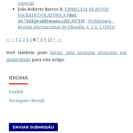
especial
João Roberto Barros II,
EPIMELEIA HEAUTOU
SOCRÁTICO-PLATÔNICA
[doi:
10.7443/problemata.v2i2.10719]
,
Problemata -
Revista Internacional de Filosofia: v. 2 n. 2 (2011)
<<
<
1
2
3
4
5
6
7
8
9
10
>
>>
Você também pode
iniciar uma pesquisa avançada por
similaridade
para este artigo.
IDIOMA
English
Português (Brasil)
ENVIAR SUBMISSÃO