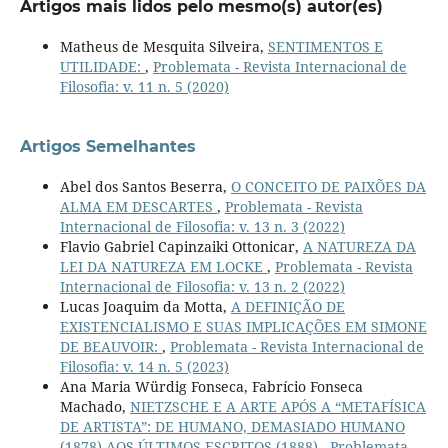
Artigos mais lidos pelo mesmo(s) autor(es)
Matheus de Mesquita Silveira,
SENTIMENTOS E
UTILIDADE:
,
Problemata - Revista Internacional de
Filosofia: v. 11 n. 5 (2020)
Artigos Semelhantes
Abel dos Santos Beserra,
O CONCEITO DE PAIXÕES DA
ALMA EM DESCARTES
,
Problemata - Revista
Internacional de Filosofia: v. 13 n. 3 (2022)
Flavio Gabriel Capinzaiki Ottonicar,
A NATUREZA DA
LEI DA NATUREZA EM LOCKE
,
Problemata - Revista
Internacional de Filosofia: v. 13 n. 2 (2022)
Lucas Joaquim da Motta,
A DEFINIÇÃO DE
EXISTENCIALISMO E SUAS IMPLICAÇÕES EM SIMONE
DE BEAUVOIR:
,
Problemata - Revista Internacional de
Filosofia: v. 14 n. 5 (2023)
Ana Maria Würdig Fonseca, Fabrício Fonseca
Machado,
NIETZSCHE E A ARTE APÓS A “METAFÍSICA
DE ARTISTA”: DE HUMANO, DEMASIADO HUMANO
(1878) AOS ÚLTIMOS ESCRITOS (1888)
,
Problemata -