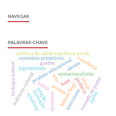
NAVEGAR
PALAVRAS-CHAVE
política de saúde e política social.
existência.
conceitos primitivos.
produto educacional
idosos
goethe
teologia natural
legitimidade
operacionalismo
indústria cultural
arte.
vontade de poder
orixás
profecia
kant
bíblia
herbert feigl
acrasia
relação
narcisismo
formação
ppfen
seriedade
schelling