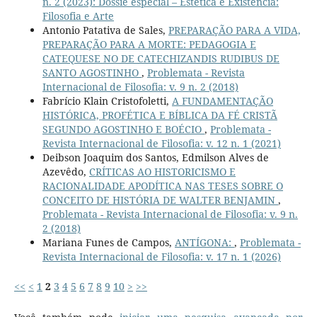
n. 2 (2023): Dossiê especial – Estética e Existência:
Filosofia e Arte
Antonio Patativa de Sales,
PREPARAÇÃO PARA A VIDA,
PREPARAÇÃO PARA A MORTE: PEDAGOGIA E
CATEQUESE NO DE CATECHIZANDIS RUDIBUS DE
SANTO AGOSTINHO
,
Problemata - Revista
Internacional de Filosofia: v. 9 n. 2 (2018)
Fabrício Klain Cristofoletti,
A FUNDAMENTAÇÃO
HISTÓRICA, PROFÉTICA E BÍBLICA DA FÉ CRISTÃ
SEGUNDO AGOSTINHO E BOÉCIO
,
Problemata -
Revista Internacional de Filosofia: v. 12 n. 1 (2021)
Deibson Joaquim dos Santos, Edmilson Alves de
Azevêdo,
CRÍTICAS AO HISTORICISMO E
RACIONALIDADE APODÍTICA NAS TESES SOBRE O
CONCEITO DE HISTÓRIA DE WALTER BENJAMIN
,
Problemata - Revista Internacional de Filosofia: v. 9 n.
2 (2018)
Mariana Funes de Campos,
ANTÍGONA:
,
Problemata -
Revista Internacional de Filosofia: v. 17 n. 1 (2026)
<<
<
1
2
3
4
5
6
7
8
9
10
>
>>