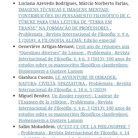
Luciana Azevedo Rodrigues, Márcio Norberto Farias,
IMAGENS TÉCNICAS E IMAGENS MENTAIS:
CONTRIBUIÇÕES DO PENSAMENTO FILOSÓFICO DE C.
TÜRCKE PARA UMA LEITURA DE “TERRA EM
TRANSE” NA FORMAÇÃO DE PROFESSORES
,
Problemata - Revista Internacional de Filosofia: v. 9 n.
1 (2018): A FILOSOFIA ALEMÃ: Edição especial
Geneviève Artigas-Menant,
Cent ans de réponses aux
“Questions diverses” de Lanson
,
Problemata - Revista
Internacional de Filosofia: v. 4 n. 3 (2013): 100 anos de
estudos sobre os manuscritos filosóficos clandestinos:
Homenagem a Gustave Lanson
Gianluca Cuozzo,
LE AVVENTURE DI ODRADEK.
NATURA, CIVILTÀ, SPAZZATURA
,
Problemata - Revista
Internacional de Filosofia: v. 10 n. 5 (2019)
Miguel Benítez,
Un dossier rouvert : L’auteur de
l’Examen de la religion
,
Problemata - Revista
Internacional de Filosofia: v. 4 n. 3 (2013): 100 anos de
estudos sobre os manuscritos filosóficos clandestinos:
Homenagem a Gustave Lanson
Salim Mokaddem,
QU’EST-CE QUE LA PHILOSOPHIE ?
,
Problemata - Revista Internacional de Filosofia: v. 14