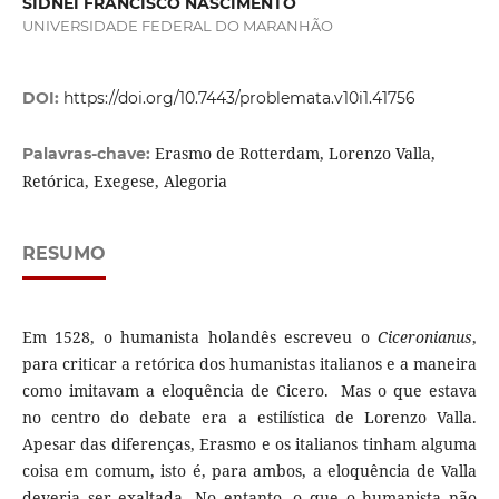
SIDNEI FRANCISCO NASCIMENTO
UNIVERSIDADE FEDERAL DO MARANHÃO
DOI:
https://doi.org/10.7443/problemata.v10i1.41756
Erasmo de Rotterdam, Lorenzo Valla,
Palavras-chave:
Retórica, Exegese, Alegoria
RESUMO
Em 1528, o humanista holandês escreveu o
Ciceronianus
,
para criticar a retórica dos humanistas italianos e a maneira
como imitavam a eloquência de Cicero. Mas o que estava
no centro do debate era a estilística de Lorenzo Valla.
Apesar das diferenças, Erasmo e os italianos tinham alguma
coisa em comum, isto é, para ambos, a eloquência de Valla
deveria ser exaltada. No entanto, o que o humanista não