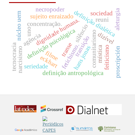
necropoder
aleturgia
definição dialética
sociedad
núcleo uern
sujeito enraizado
reuni
dignidade humana.
concentração.
silêncio
uno
definição psicológica
comunitarismo
dizível
agência
transição
transe
tecnocracia
fetichismo.
hans jonas
feiticismo
mística
proscripción
narcisismo
filme
eckhart
seriedade
definição antropológica