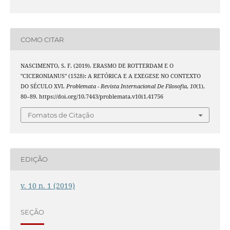
COMO CITAR
NASCIMENTO, S. F. (2019). ERASMO DE ROTTERDAM E O
"CICERONIANUS" (1528): A RETÓRICA E A EXEGESE NO CONTEXTO
DO SÉCULO XVI.
Problemata - Revista Internacional De Filosofia
,
10
(1),
80–89. https://doi.org/10.7443/problemata.v10i1.41756
Fomatos de Citação
EDIÇÃO
v. 10 n. 1 (2019)
SEÇÃO