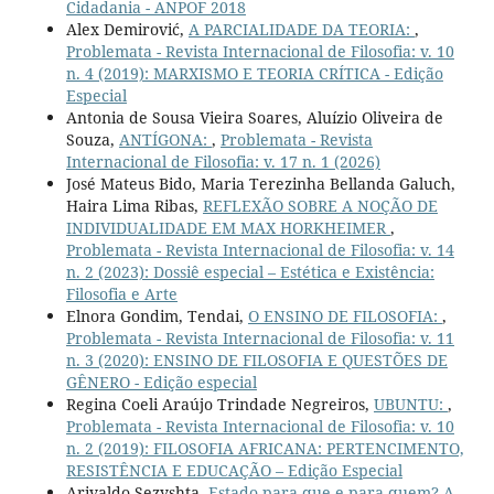
Cidadania - ANPOF 2018
Alex Demirović,
A PARCIALIDADE DA TEORIA:
,
Problemata - Revista Internacional de Filosofia: v. 10
n. 4 (2019): MARXISMO E TEORIA CRÍTICA - Edição
Especial
Antonia de Sousa Vieira Soares, Aluízio Oliveira de
Souza,
ANTÍGONA:
,
Problemata - Revista
Internacional de Filosofia: v. 17 n. 1 (2026)
José Mateus Bido, Maria Terezinha Bellanda Galuch,
Haira Lima Ribas,
REFLEXÃO SOBRE A NOÇÃO DE
INDIVIDUALIDADE EM MAX HORKHEIMER
,
Problemata - Revista Internacional de Filosofia: v. 14
n. 2 (2023): Dossiê especial – Estética e Existência:
Filosofia e Arte
Elnora Gondim, Tendai,
O ENSINO DE FILOSOFIA:
,
Problemata - Revista Internacional de Filosofia: v. 11
n. 3 (2020): ENSINO DE FILOSOFIA E QUESTÕES DE
GÊNERO - Edição especial
Regina Coeli Araújo Trindade Negreiros,
UBUNTU:
,
Problemata - Revista Internacional de Filosofia: v. 10
n. 2 (2019): FILOSOFIA AFRICANA: PERTENCIMENTO,
RESISTÊNCIA E EDUCAÇÃO – Edição Especial
Arivaldo Sezyshta,
Estado para que e para quem? A