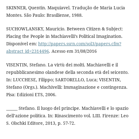
SKINNER, Quentin. Maquiavel. Tradução de Maria Lucia
Montes. São Paulo: Brasiliense, 1988.
SUCHOWLANSKY, Mauricio. Between Citizen & Subject:
Placing the People in Machiavelli’s Political Imagination.
Disponível em:
http://papers.ssrn.com/sol3/papers.cfm?
abstract_id=2314496
. Acesso em 31/08/2016
VISENTIN, Stefano. La virtù dei molti. Machiavelli e il
repubblicanesimo olandese della seconda età del seicento.
In: LUCCHESE, Filippo; SARTORELLO, Luca; VISENTIN,
Stefano (Orgs.). Machivelli: Immaginazione e contingenza.
Pisa: Edizioni ETS, 2006.
______ Stefano. Il luogo del principe. Machiavelli e lo spazio
dell’azione política. In: Rinascimento vol. LIII. Firenze: Leo
S. Olschki Editore, 2013, p. 57-72.