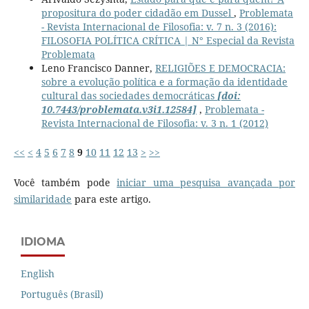
propositura do poder cidadão em Dussel
,
Problemata
- Revista Internacional de Filosofia: v. 7 n. 3 (2016):
FILOSOFIA POLÍTICA CRÍTICA | N° Especial da Revista
Problemata
Leno Francisco Danner,
RELIGIÕES E DEMOCRACIA:
sobre a evolução política e a formação da identidade
cultural das sociedades democráticas
[doi:
10.7443/problemata.v3i1.12584]
,
Problemata -
Revista Internacional de Filosofia: v. 3 n. 1 (2012)
<<
<
4
5
6
7
8
9
10
11
12
13
>
>>
Você também pode
iniciar uma pesquisa avançada por
similaridade
para este artigo.
IDIOMA
English
Português (Brasil)