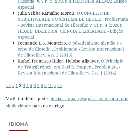
Filosofia: v. 9 n. 1 (2018): A FILOSOFIA ALEMÃ: Edição
especial
Júlia Sebba Ramalho Morais,
O CONCEITO DE
SUBJETIVIDADE NO SISTEMA DE HEGEL:
,
Problemata
- Revista Internacional de Filosofia: v. 11 n. 4 (2020):
HEGEL: DIALÉTICA, CIÊNCIA E LIBERDADE - Edição
especial
Fernando J. S. Monteiro,
O pós-idealismo alemão e a
crise da filosofia
,
Problemata - Revista Internacional
de Filosofia: v. 4 n. 2 (2013)
Rafael Francisco Hiller, Heloisa Allgayer,
O Princípio
de Transferência em Karl R. Popper
,
Problemata -
Revista Internacional de Filosofia: v. 5 n. 1 (2014)
<<
<
1
2
3
4
5
6
7
8
9
10
>
>>
Você também pode
iniciar uma pesquisa avançada por
similaridade
para este artigo.
IDIOMA