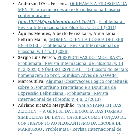
Anderson D'Arc Ferreira,
OCKHAM E A FILOSOFIA DA
MENTE: aproximações ao externalismo na filosofia
contemporânea
[doi:10.7443/problemata.v2i1.10447]
,
Problemata -
Revista Internacional de Filosofia: v. 2 n. 1 (2011)
Áquilas Mendes, Alberto Pérez Lara, Anna Lidia
Beltrán Marín,
‘MOMENTO’ EN LA LÓGICA DEL SER
EN HEGEL
,
Problemata - Revista Internacional de
Filosofia: v. 17 n. 1 (2026)
Sérgio Luís Persch,
PERSPECTIVAS DO “MOSTRAR”:
,
Problemata - Revista Internacional de Filosofia: v. 14
n. 3 (2023): NÚMERO ESPECIAL – "O filósofo do Sertão:
homenagem ao prof. Edmilson Alves de Azevêdo"
Marcos Silva,
Algumas Observações Lógico-conceituais
sobre o Isomorfismo Tractatiano e a Doutrina da
Expressão Leibniziana
,
Problemata - Revista
Internacional de Filosofia: v. 4 n. 2 (2013)
Adriano Ricardo Mergulhão,
“AM ANFANG IST DAS
ZEICHEN” – A GÊNESE DA FILOSOFIA DAS FORMAS
SIMBÓLICAS DE ERNST CASSIRER COMO FUNÇÃO DE
CONTRAPONTO AO NEOKANTISMO DA ESCOLA DE
MARBURGO
,
Problemata - Revista Internacional de