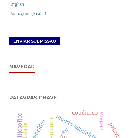
English
Português (Brasil)
ENVIAR SUBMISSÃO
NAVEGAR
PALAVRAS-CHAVE
copérnico
certeza
mundo administrado
evidência
genocídio
palavra
eu