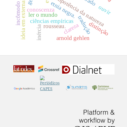
incômodo filosófico
ideia em externalidade
impotência da natureza
etnia negra.
ouvir
conoscenza
ler o mundo
tradução
ciências empíricas
distinção
clareza
rousseau.
inércia
arnold gehlen