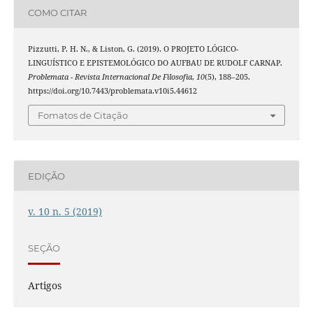
COMO CITAR
Pizzutti, P. H. N., & Liston, G. (2019). O PROJETO LÓGICO-
LINGUÍSTICO E EPISTEMOLÓGICO DO AUFBAU DE RUDOLF CARNAP.
Problemata - Revista Internacional De Filosofia
,
10
(5), 188–205.
https://doi.org/10.7443/problemata.v10i5.44612
Fomatos de Citação
EDIÇÃO
v. 10 n. 5 (2019)
SEÇÃO
Artigos