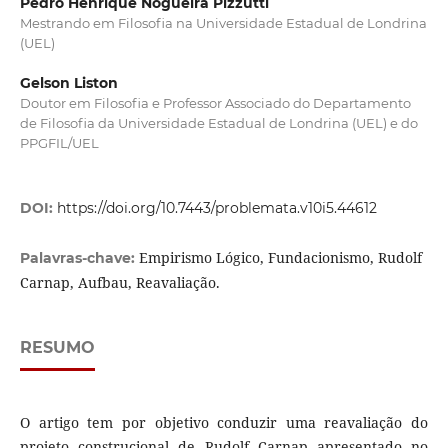
Pedro Henrique Nogueira Pizzutti
Mestrando em Filosofia na Universidade Estadual de Londrina
(UEL)
Gelson Liston
Doutor em Filosofia e Professor Associado do Departamento
de Filosofia da Universidade Estadual de Londrina (UEL) e do
PPGFIL/UEL
DOI:
https://doi.org/10.7443/problemata.v10i5.44612
Empirismo Lógico, Fundacionismo, Rudolf
Palavras-chave:
Carnap, Aufbau, Reavaliação.
RESUMO
O artigo tem por objetivo conduzir uma reavaliação do
projeto construcional de Rudolf Carnap apresentado no