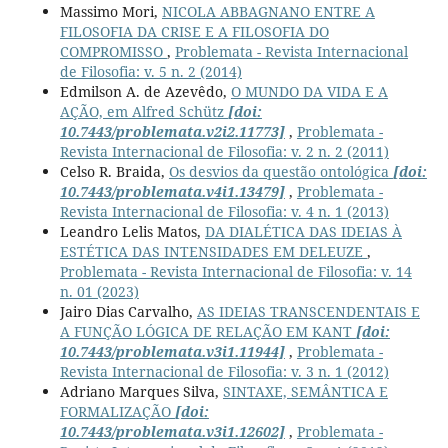
Massimo Mori,
NICOLA ABBAGNANO ENTRE A
FILOSOFIA DA CRISE E A FILOSOFIA DO
COMPROMISSO
,
Problemata - Revista Internacional
de Filosofia: v. 5 n. 2 (2014)
Edmilson A. de Azevêdo,
O MUNDO DA VIDA E A
AÇÃO, em Alfred Schütz
[doi:
10.7443/problemata.v2i2.11773]
,
Problemata -
Revista Internacional de Filosofia: v. 2 n. 2 (2011)
Celso R. Braida,
Os desvios da questão ontológica
[doi:
10.7443/problemata.v4i1.13479]
,
Problemata -
Revista Internacional de Filosofia: v. 4 n. 1 (2013)
Leandro Lelis Matos,
DA DIALÉTICA DAS IDEIAS À
ESTÉTICA DAS INTENSIDADES EM DELEUZE
,
Problemata - Revista Internacional de Filosofia: v. 14
n. 01 (2023)
Jairo Dias Carvalho,
AS IDEIAS TRANSCENDENTAIS E
A FUNÇÃO LÓGICA DE RELAÇÃO EM KANT
[doi:
10.7443/problemata.v3i1.11944]
,
Problemata -
Revista Internacional de Filosofia: v. 3 n. 1 (2012)
Adriano Marques Silva,
SINTAXE, SEMÂNTICA E
FORMALIZAÇÃO
[doi:
10.7443/problemata.v3i1.12602]
,
Problemata -