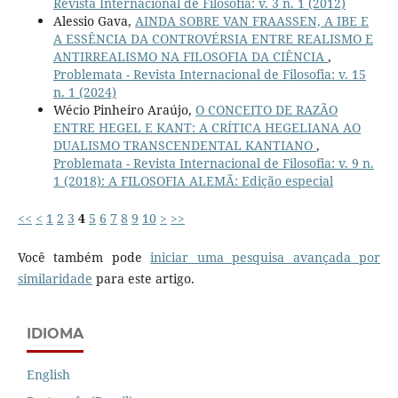
Revista Internacional de Filosofia: v. 3 n. 1 (2012)
Alessio Gava,
AINDA SOBRE VAN FRAASSEN, A IBE E
A ESSÊNCIA DA CONTROVÉRSIA ENTRE REALISMO E
ANTIRREALISMO NA FILOSOFIA DA CIÊNCIA
,
Problemata - Revista Internacional de Filosofia: v. 15
n. 1 (2024)
Wécio Pinheiro Araújo,
O CONCEITO DE RAZÃO
ENTRE HEGEL E KANT: A CRÍTICA HEGELIANA AO
DUALISMO TRANSCENDENTAL KANTIANO
,
Problemata - Revista Internacional de Filosofia: v. 9 n.
1 (2018): A FILOSOFIA ALEMÃ: Edição especial
<<
<
1
2
3
4
5
6
7
8
9
10
>
>>
Você também pode
iniciar uma pesquisa avançada por
similaridade
para este artigo.
IDIOMA
English