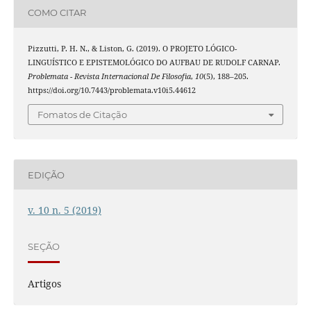
COMO CITAR
Pizzutti, P. H. N., & Liston, G. (2019). O PROJETO LÓGICO-
LINGUÍSTICO E EPISTEMOLÓGICO DO AUFBAU DE RUDOLF CARNAP.
Problemata - Revista Internacional De Filosofia
,
10
(5), 188–205.
https://doi.org/10.7443/problemata.v10i5.44612
Fomatos de Citação
EDIÇÃO
v. 10 n. 5 (2019)
SEÇÃO
Artigos