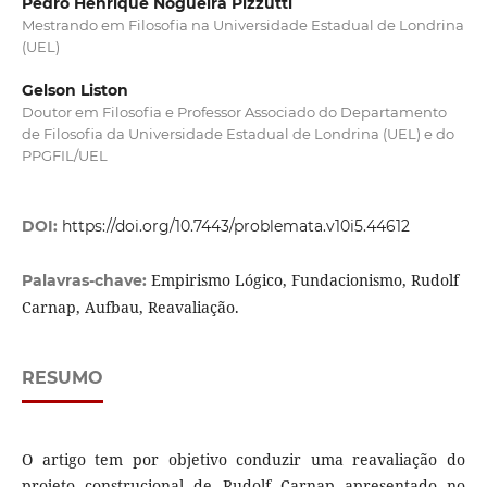
Pedro Henrique Nogueira Pizzutti
Mestrando em Filosofia na Universidade Estadual de Londrina
(UEL)
Gelson Liston
Doutor em Filosofia e Professor Associado do Departamento
de Filosofia da Universidade Estadual de Londrina (UEL) e do
PPGFIL/UEL
DOI:
https://doi.org/10.7443/problemata.v10i5.44612
Empirismo Lógico, Fundacionismo, Rudolf
Palavras-chave:
Carnap, Aufbau, Reavaliação.
RESUMO
O artigo tem por objetivo conduzir uma reavaliação do
projeto construcional de Rudolf Carnap apresentado no