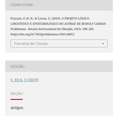
COMO CITAR
Pizzutti, P. H. N., & Liston, G. (2019). O PROJETO LÓGICO-
LINGUÍSTICO E EPISTEMOLÓGICO DO AUFBAU DE RUDOLF CARNAP.
Problemata - Revista Internacional De Filosofia
,
10
(5), 188–205.
https://doi.org/10.7443/problemata.v10i5.44612
Fomatos de Citação
EDIÇÃO
v. 10 n. 5 (2019)
SEÇÃO
Artigos