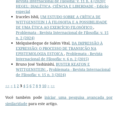
Revista Internacional de Filosofia: v. 11 n. 4 (2020):
HEGEL: DIALÉTICA, CIÊNCIA E LIBERDADE - Edição
especial
Iraceles Ishii,
UM ESTUDO SOBRE A CRÍTICA DE
WITTGENSTEIN I À FILOSOFIA E A POSSIBILIDADE
DE UMA ÉTICA AO EXERCÍCIO FILOSÓFICO
,
Problemata - Revista Internacional de Filosofia: v. 15
n. 2 (2024)
Melquisedeque de Salém Vital,
DA IMPRESSÃO À
EXPRESSÃO: O PROCESSO DE TRANSIÇÃO NA
EPISTEMOLOGIA ESTOICA
,
Problemata - Revista
Internacional de Filosofia: v. 6 n. 2 (2015)
Bruno José Yashinishi,
BUSTER KEATON E
WITTGENSTEIN:
,
Problemata - Revista Internacional
de Filosofia: v. 15 n. 3 (2024)
<<
<
1
2
3
4
5
6
7
8
9
10
>
>>
Você também pode
iniciar uma pesquisa avançada por
similaridade
para este artigo.