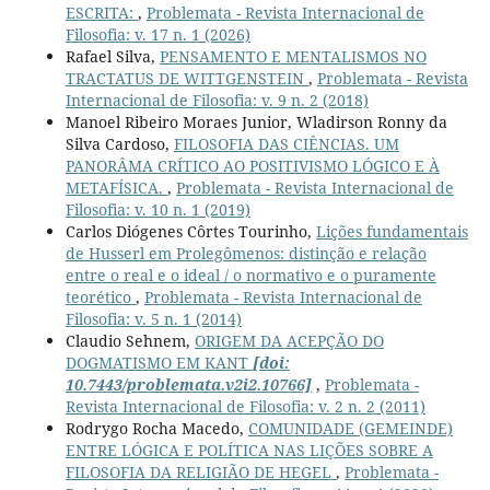
ESCRITA:
,
Problemata - Revista Internacional de
Filosofia: v. 17 n. 1 (2026)
Rafael Silva,
PENSAMENTO E MENTALISMOS NO
TRACTATUS DE WITTGENSTEIN
,
Problemata - Revista
Internacional de Filosofia: v. 9 n. 2 (2018)
Manoel Ribeiro Moraes Junior, Wladirson Ronny da
Silva Cardoso,
FILOSOFIA DAS CIÊNCIAS. UM
PANORÂMA CRÍTICO AO POSITIVISMO LÓGICO E À
METAFÍSICA.
,
Problemata - Revista Internacional de
Filosofia: v. 10 n. 1 (2019)
Carlos Diógenes Côrtes Tourinho,
Lições fundamentais
de Husserl em Prolegômenos: distinção e relação
entre o real e o ideal / o normativo e o puramente
teorético
,
Problemata - Revista Internacional de
Filosofia: v. 5 n. 1 (2014)
Claudio Sehnem,
ORIGEM DA ACEPÇÃO DO
DOGMATISMO EM KANT
[doi:
10.7443/problemata.v2i2.10766]
,
Problemata -
Revista Internacional de Filosofia: v. 2 n. 2 (2011)
Rodrygo Rocha Macedo,
COMUNIDADE (GEMEINDE)
ENTRE LÓGICA E POLÍTICA NAS LIÇÕES SOBRE A
FILOSOFIA DA RELIGIÃO DE HEGEL
,
Problemata -