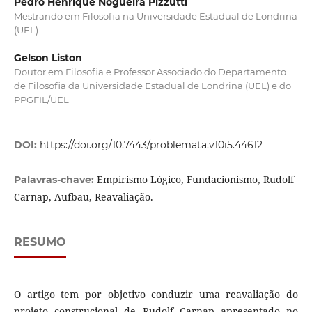
Pedro Henrique Nogueira Pizzutti
Mestrando em Filosofia na Universidade Estadual de Londrina
(UEL)
Gelson Liston
Doutor em Filosofia e Professor Associado do Departamento
de Filosofia da Universidade Estadual de Londrina (UEL) e do
PPGFIL/UEL
DOI:
https://doi.org/10.7443/problemata.v10i5.44612
Empirismo Lógico, Fundacionismo, Rudolf
Palavras-chave:
Carnap, Aufbau, Reavaliação.
RESUMO
O artigo tem por objetivo conduzir uma reavaliação do
projeto construcional de Rudolf Carnap apresentado no