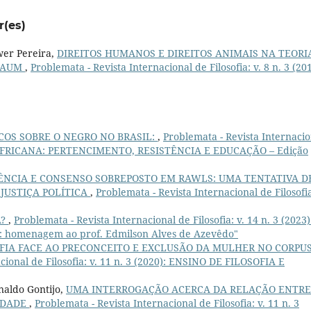
r(es)
wer Pereira,
DIREITOS HUMANOS E DIREITOS ANIMAIS NA TEORI
SBAUM
,
Problemata - Revista Internacional de Filosofia: v. 8 n. 3 (20
ICOS SOBRE O NEGRO NO BRASIL:
,
Problemata - Revista Internacio
OFIA AFRICANA: PERTENCIMENTO, RESISTÊNCIA E EDUCAÇÃO – Edição
ÊNCIA E CONSENSO SOBREPOSTO EM RAWLS: UMA TENTATIVA D
JUSTIÇA POLÍTICA
,
Problemata - Revista Internacional de Filosofia
A?
,
Problemata - Revista Internacional de Filosofia: v. 14 n. 3 (2023)
: homenagem ao prof. Edmilson Alves de Azevêdo"
OFIA FACE AO PRECONCEITO E EXCLUSÃO DA MULHER NO CORPU
cional de Filosofia: v. 11 n. 3 (2020): ENSINO DE FILOSOFIA E
aldo Gontijo,
UMA INTERROGAÇÃO ACERCA DA RELAÇÃO ENTRE
IDADE
,
Problemata - Revista Internacional de Filosofia: v. 11 n. 3