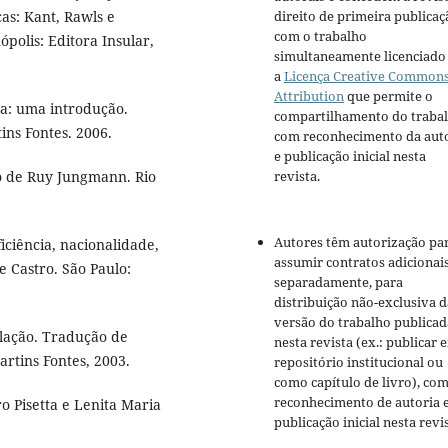
as: Kant, Rawls e
direito de primeira publicaç
com o trabalho
ópolis: Editora Insular,
simultaneamente licenciado
a
Licença Creative Common
Attribution
que permite o
ea: uma introdução.
compartilhamento do traba
ins Fontes. 2006.
com reconhecimento da aut
e publicação inicial nesta
o de Ruy Jungmann. Rio
revista.
Autores têm autorização pa
ciência, nacionalidade,
assumir contratos adicionai
 Castro. São Paulo:
separadamente, para
distribuição não-exclusiva d
versão do trabalho publicad
lação. Tradução de
nesta revista (ex.: publicar 
artins Fontes, 2003.
repositório institucional ou
como capítulo de livro), co
reconhecimento de autoria 
o Pisetta e Lenita Maria
publicação inicial nesta revis