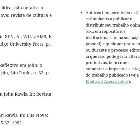
ítica, não netafísica.
Autores têm permissão e sã
va: revista de cultura e
estimulados a publicar e
distribuir seu trabalho onli
(ex.: em repositórios
In: SEN, A.; WILLIAMS, B.
institucionais ou na sua pág
dge University Press, p.
pessoal) a qualquer ponto a
ou durante o processo editor
já que isso pode gerar alter
produtivas, bem como
 Reflexivo em John: o
aumentar o impacto e a cita
ção, São Paulo, n. 32, p.
do trabalho publicado (Veja
Efeito do Acesso Livre
).
m John Rawls. In: Revista
ohn Rawls. In: Lua Nova:
05-32, 1992.