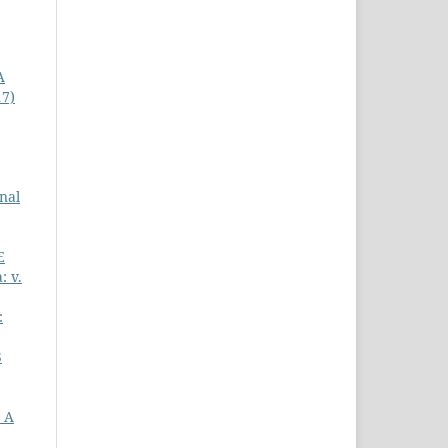
A
17)
nal
E
: v.
:
S
 A