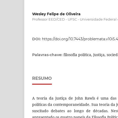
Wesley Felipe de Oliveira
Professor EED/CED - UFSC - Universidade Federal 
DOI:
https://doi.org/10.7443/problemata.v10i5.
filosofia política, justiça, soci
Palavras-chave:
RESUMO
A teoria da justiça de John Rawls é uma das 
políticas da contemporaneidade. Sua teoria da 
suscitado debates ao longo de décadas. Nest
apresentado os quatro papeis da Filosofia Polít