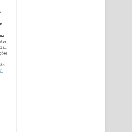
o
ne
ina
ntes
ial,
ações
ção
O