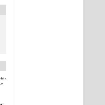
ista
s:
ta o