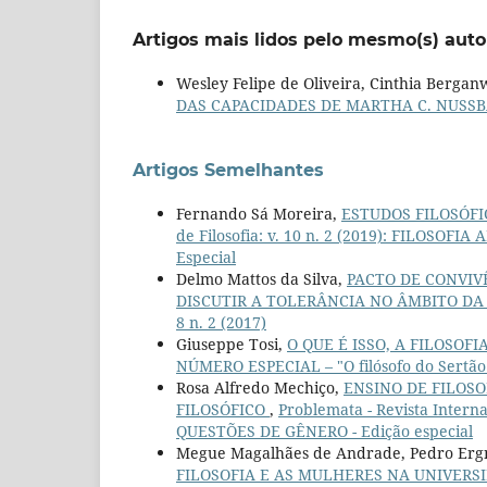
Artigos mais lidos pelo mesmo(s) auto
Wesley Felipe de Oliveira, Cinthia Bergan
DAS CAPACIDADES DE MARTHA C. NUS
Artigos Semelhantes
Fernando Sá Moreira,
ESTUDOS FILOSÓF
de Filosofia: v. 10 n. 2 (2019): FILOS
Especial
Delmo Mattos da Silva,
PACTO DE CONVIV
DISCUTIR A TOLERÂNCIA NO ÂMBITO DA 
8 n. 2 (2017)
Giuseppe Tosi,
O QUE É ISSO, A FILOSOFI
NÚMERO ESPECIAL – "O filósofo do Sertão
Rosa Alfredo Mechiço,
ENSINO DE FILOS
FILOSÓFICO
,
Problemata - Revista Interna
QUESTÕES DE GÊNERO - Edição especial
Megue Magalhães de Andrade, Pedro Ergn
FILOSOFIA E AS MULHERES NA UNIVERS