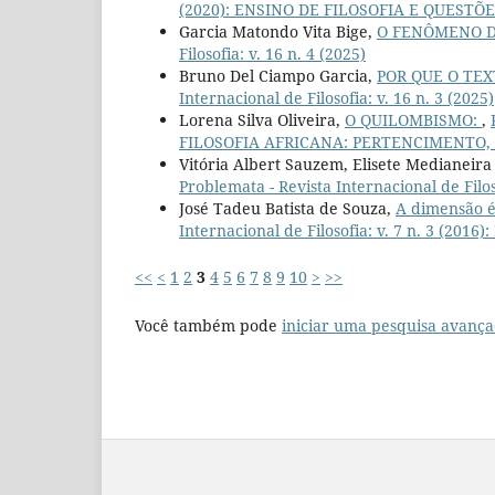
(2020): ENSINO DE FILOSOFIA E QUESTÕES
Garcia Matondo Vita Bige,
O FENÔMENO D
Filosofia: v. 16 n. 4 (2025)
Bruno Del Ciampo Garcia,
POR QUE O TEX
Internacional de Filosofia: v. 16 n. 3 (2025)
Lorena Silva Oliveira,
O QUILOMBISMO:
,
FILOSOFIA AFRICANA: PERTENCIMENTO, R
Vitória Albert Sauzem, Elisete Medianeira
Problemata - Revista Internacional de Filoso
José Tadeu Batista de Souza,
A dimensão é
Internacional de Filosofia: v. 7 n. 3 (201
<<
<
1
2
3
4
5
6
7
8
9
10
>
>>
Você também pode
iniciar uma pesquisa avança