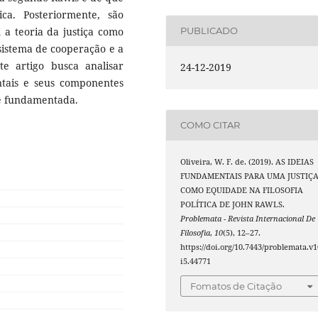
ca. Posteriormente, são
 a teoria da justiça como
PUBLICADO
sistema de cooperação e a
e artigo busca analisar
24-12-2019
ntais e seus componentes
 é fundamentada.
COMO CITAR
Oliveira, W. F. de. (2019). AS IDEIAS
FUNDAMENTAIS PARA UMA JUSTIÇ
COMO EQUIDADE NA FILOSOFIA
POLÍTICA DE JOHN RAWLS.
Problemata - Revista Internacional De
Filosofia
,
10
(5), 12–27.
https://doi.org/10.7443/problemata.v1
i5.44771
Fomatos de Citação