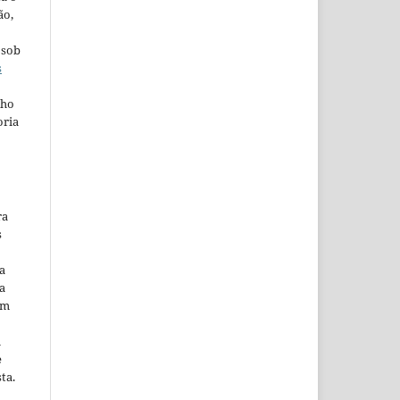
ão,
 sob
s
lho
oria
ra
s
a
a
em
m
e
ta.