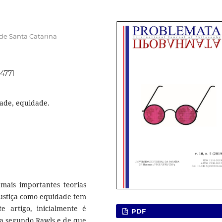
de Santa Catarina
44771
edade, equidade.
mais importantes teorias
justiça como equidade tem
e artigo, inicialmente é
PDF
ica segundo Rawls e de que