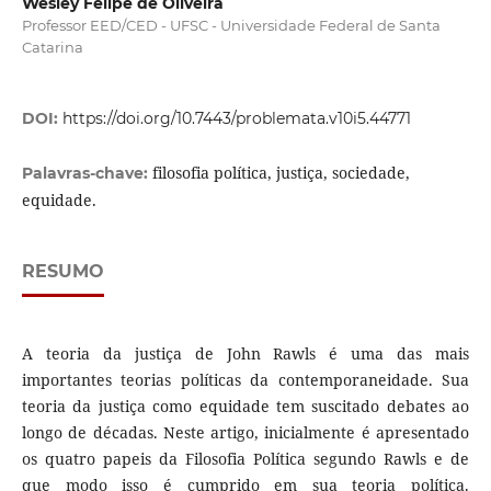
Wesley Felipe de Oliveira
Professor EED/CED - UFSC - Universidade Federal de Santa
Catarina
DOI:
https://doi.org/10.7443/problemata.v10i5.44771
filosofia política, justiça, sociedade,
Palavras-chave:
equidade.
RESUMO
A teoria da justiça de John Rawls é uma das mais
importantes teorias políticas da contemporaneidade. Sua
teoria da justiça como equidade tem suscitado debates ao
longo de décadas. Neste artigo, inicialmente é apresentado
os quatro papeis da Filosofia Política segundo Rawls e de
que modo isso é cumprido em sua teoria política.