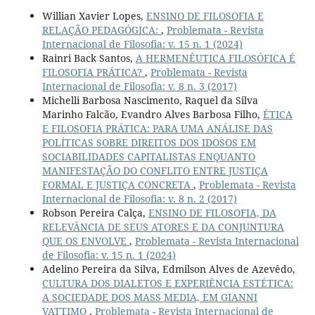
Willian Xavier Lopes,
ENSINO DE FILOSOFIA E
RELAÇÃO PEDAGÓGICA:
,
Problemata - Revista
Internacional de Filosofia: v. 15 n. 1 (2024)
Rainri Back Santos,
A HERMENÊUTICA FILOSÓFICA É
FILOSOFIA PRÁTICA?
,
Problemata - Revista
Internacional de Filosofia: v. 8 n. 3 (2017)
Michelli Barbosa Nascimento, Raquel da Silva
Marinho Falcão, Evandro Alves Barbosa Filho,
ÉTICA
E FILOSOFIA PRÁTICA: PARA UMA ANÁLISE DAS
POLÍTICAS SOBRE DIREITOS DOS IDOSOS EM
SOCIABILIDADES CAPITALISTAS ENQUANTO
MANIFESTAÇÃO DO CONFLITO ENTRE JUSTIÇA
FORMAL E JUSTIÇA CONCRETA
,
Problemata - Revista
Internacional de Filosofia: v. 8 n. 2 (2017)
Robson Pereira Calça,
ENSINO DE FILOSOFIA, DA
RELEVÂNCIA DE SEUS ATORES E DA CONJUNTURA
QUE OS ENVOLVE
,
Problemata - Revista Internacional
de Filosofia: v. 15 n. 1 (2024)
Adelino Pereira da Silva, Edmilson Alves de Azevêdo,
CULTURA DOS DIALETOS E EXPERIÊNCIA ESTÉTICA:
A SOCIEDADE DOS MASS MEDIA, EM GIANNI
VATTIMO
,
Problemata - Revista Internacional de