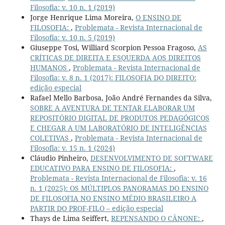
Filosofia: v. 10 n. 1 (2019)
Jorge Henrique Lima Moreira,
O ENSINO DE
FILOSOFIA:
,
Problemata - Revista Internacional de
Filosofia: v. 10 n. 5 (2019)
Giuseppe Tosi, Williard Scorpion Pessoa Fragoso,
AS
CRÍTICAS DE DIREITA E ESQUERDA AOS DIREITOS
HUMANOS
,
Problemata - Revista Internacional de
Filosofia: v. 8 n. 1 (2017): FILOSOFIA DO DIREITO:
edição especial
Rafael Mello Barbosa, João André Fernandes da Silva,
SOBRE A AVENTURA DE TENTAR ELABORAR UM
REPOSITÓRIO DIGITAL DE PRODUTOS PEDAGÓGICOS
E CHEGAR A UM LABORATÓRIO DE INTELIGÊNCIAS
COLETIVAS
,
Problemata - Revista Internacional de
Filosofia: v. 15 n. 1 (2024)
Cláudio Pinheiro,
DESENVOLVIMENTO DE SOFTWARE
EDUCATIVO PARA ENSINO DE FILOSOFIA:
,
Problemata - Revista Internacional de Filosofia: v. 16
n. 1 (2025): OS MÚLTIPLOS PANORAMAS DO ENSINO
DE FILOSOFIA NO ENSINO MÉDIO BRASILEIRO A
PARTIR DO PROF-FILO – edição especial
Thays de Lima Seiffert,
REPENSANDO O CÂNONE:
,