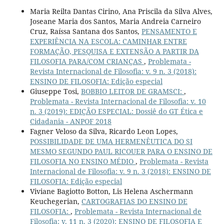
Maria Reilta Dantas Cirino, Ana Priscila da Silva Alves,
Joseane Maria dos Santos, Maria Andreia Carneiro
Cruz, Raíssa Santana dos Santos,
PENSAMENTO E
EXPERIÊNCIA NA ESCOLA: CAMINHAR ENTRE
FORMAÇÃO, PESQUISA E EXTENSÃO A PARTIR DA
FILOSOFIA PARA/COM CRIANÇAS
,
Problemata -
Revista Internacional de Filosofia: v. 9 n. 3 (2018):
ENSINO DE FILOSOFIA: Edição especial
Giuseppe Tosi,
BOBBIO LEITOR DE GRAMSCI:
,
Problemata - Revista Internacional de Filosofia: v. 10
n. 3 (2019): EDIÇÃO ESPECIAL: Dossiê do GT Ética e
Cidadania - ANPOF 2018
Fagner Veloso da Silva, Ricardo Leon Lopes,
POSSIBILIDADE DE UMA HERMENÊUTICA DO SI
MESMO SEGUNDO PAUL RICOUER PARA O ENSINO DE
FILOSOFIA NO ENSINO MÉDIO
,
Problemata - Revista
Internacional de Filosofia: v. 9 n. 3 (2018): ENSINO DE
FILOSOFIA: Edição especial
Viviane Bagiotto Botton, Lis Helena Aschermann
Keuchegerian,
CARTOGRAFIAS DO ENSINO DE
FILOSOFIA:
,
Problemata - Revista Internacional de
Filosofia: v. 11 n. 3 (2020): ENSINO DE FILOSOFIA E