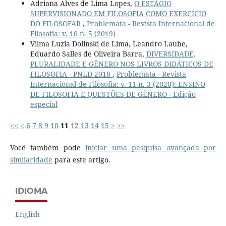
Adriana Alves de Lima Lopes,
O ESTÁGIO
SUPERVISIONADO EM FILOSOFIA COMO EXERCÍCIO
DO FILOSOFAR
,
Problemata - Revista Internacional de
Filosofia: v. 10 n. 5 (2019)
Vilma Luzia Dolinski de Lima, Leandro Laube,
Eduardo Salles de Oliveira Barra,
DIVERSIDADE,
PLURALIDADE E GÊNERO NOS LIVROS DIDÁTICOS DE
FILOSOFIA - PNLD-2018
,
Problemata - Revista
Internacional de Filosofia: v. 11 n. 3 (2020): ENSINO
DE FILOSOFIA E QUESTÕES DE GÊNERO - Edição
especial
<<
<
6
7
8
9
10
11
12
13
14
15
>
>>
Você também pode
iniciar uma pesquisa avançada por
similaridade
para este artigo.
IDIOMA
English