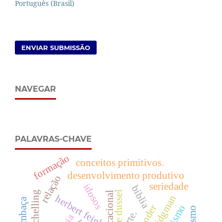
Português (Brasil)
ENVIAR SUBMISSÃO
NAVEGAR
PALAVRAS-CHAVE
formação
conceitos primitivos.
desenvolvimento produtivo
relação
seriedade
idosos
bíblia
enrique dussel
schelling
herbert feigl
arte.