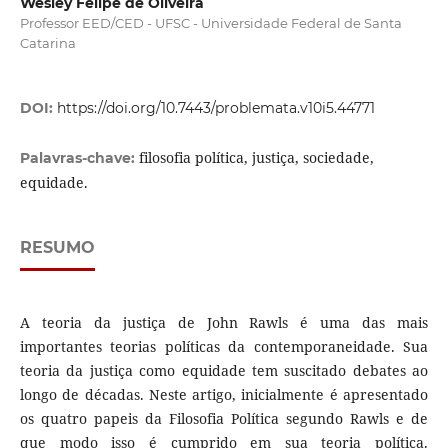
Wesley Felipe de Oliveira
Professor EED/CED - UFSC - Universidade Federal de Santa
Catarina
DOI:
https://doi.org/10.7443/problemata.v10i5.44771
filosofia política, justiça, sociedade,
Palavras-chave:
equidade.
RESUMO
A teoria da justiça de John Rawls é uma das mais
importantes teorias políticas da contemporaneidade. Sua
teoria da justiça como equidade tem suscitado debates ao
longo de décadas. Neste artigo, inicialmente é apresentado
os quatro papeis da Filosofia Política segundo Rawls e de
que modo isso é cumprido em sua teoria política.