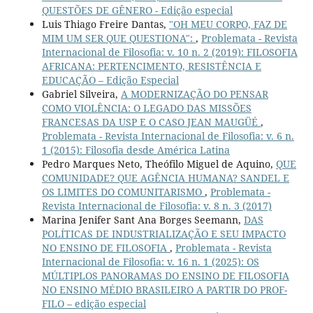
QUESTÕES DE GÊNERO - Edição especial
Luis Thiago Freire Dantas,
"OH MEU CORPO, FAZ DE
MIM UM SER QUE QUESTIONA":
,
Problemata - Revista
Internacional de Filosofia: v. 10 n. 2 (2019): FILOSOFIA
AFRICANA: PERTENCIMENTO, RESISTÊNCIA E
EDUCAÇÃO – Edição Especial
Gabriel Silveira,
A MODERNIZAÇÃO DO PENSAR
COMO VIOLÊNCIA: O LEGADO DAS MISSÕES
FRANCESAS DA USP E O CASO JEAN MAUGÜÉ
,
Problemata - Revista Internacional de Filosofia: v. 6 n.
1 (2015): Filosofia desde América Latina
Pedro Marques Neto, Theófilo Miguel de Aquino,
QUE
COMUNIDADE? QUE AGÊNCIA HUMANA? SANDEL E
OS LIMITES DO COMUNITARISMO
,
Problemata -
Revista Internacional de Filosofia: v. 8 n. 3 (2017)
Marina Jenifer Sant Ana Borges Seemann,
DAS
POLÍTICAS DE INDUSTRIALIZAÇÃO E SEU IMPACTO
NO ENSINO DE FILOSOFIA
,
Problemata - Revista
Internacional de Filosofia: v. 16 n. 1 (2025): OS
MÚLTIPLOS PANORAMAS DO ENSINO DE FILOSOFIA
NO ENSINO MÉDIO BRASILEIRO A PARTIR DO PROF-
FILO – edição especial