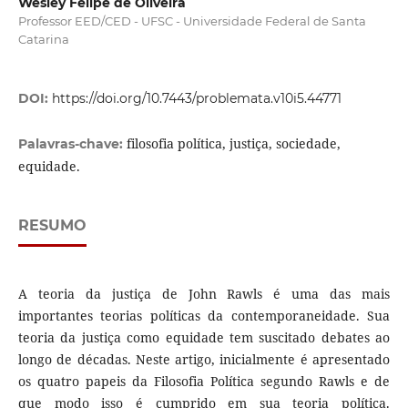
Wesley Felipe de Oliveira
Professor EED/CED - UFSC - Universidade Federal de Santa
Catarina
DOI:
https://doi.org/10.7443/problemata.v10i5.44771
filosofia política, justiça, sociedade,
Palavras-chave:
equidade.
RESUMO
A teoria da justiça de John Rawls é uma das mais
importantes teorias políticas da contemporaneidade. Sua
teoria da justiça como equidade tem suscitado debates ao
longo de décadas. Neste artigo, inicialmente é apresentado
os quatro papeis da Filosofia Política segundo Rawls e de
que modo isso é cumprido em sua teoria política.