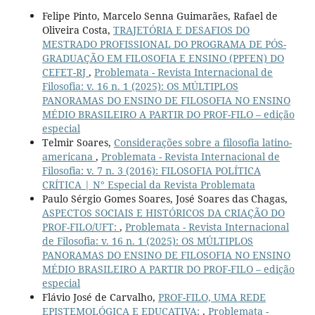
Felipe Pinto, Marcelo Senna Guimarães, Rafael de
Oliveira Costa,
TRAJETÓRIA E DESAFIOS DO
MESTRADO PROFISSIONAL DO PROGRAMA DE PÓS-
GRADUAÇÃO EM FILOSOFIA E ENSINO (PPFEN) DO
CEFET-RJ
,
Problemata - Revista Internacional de
Filosofia: v. 16 n. 1 (2025): OS MÚLTIPLOS
PANORAMAS DO ENSINO DE FILOSOFIA NO ENSINO
MÉDIO BRASILEIRO A PARTIR DO PROF-FILO – edição
especial
Telmir Soares,
Considerações sobre a filosofia latino-
americana
,
Problemata - Revista Internacional de
Filosofia: v. 7 n. 3 (2016): FILOSOFIA POLÍTICA
CRÍTICA | N° Especial da Revista Problemata
Paulo Sérgio Gomes Soares, José Soares das Chagas,
ASPECTOS SOCIAIS E HISTÓRICOS DA CRIAÇÃO DO
PROF-FILO/UFT:
,
Problemata - Revista Internacional
de Filosofia: v. 16 n. 1 (2025): OS MÚLTIPLOS
PANORAMAS DO ENSINO DE FILOSOFIA NO ENSINO
MÉDIO BRASILEIRO A PARTIR DO PROF-FILO – edição
especial
Flávio José de Carvalho,
PROF-FILO, UMA REDE
EPISTEMOLÓGICA E EDUCATIVA:
,
Problemata -