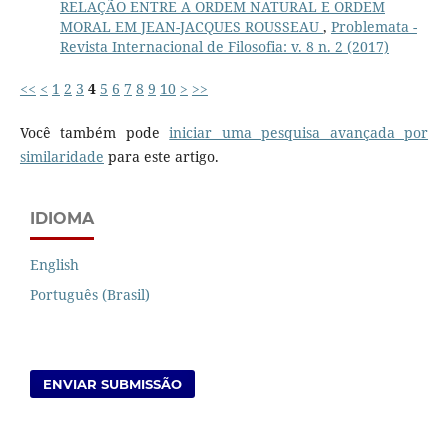
RELAÇÃO ENTRE A ORDEM NATURAL E ORDEM
MORAL EM JEAN-JACQUES ROUSSEAU
,
Problemata -
Revista Internacional de Filosofia: v. 8 n. 2 (2017)
<<
<
1
2
3
4
5
6
7
8
9
10
>
>>
Você também pode
iniciar uma pesquisa avançada por
similaridade
para este artigo.
IDIOMA
English
Português (Brasil)
ENVIAR SUBMISSÃO